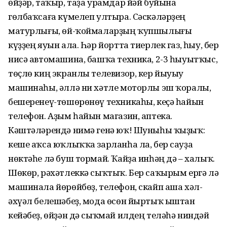
өйҙәр, таҡыр, таҙа урамдар йәй буйына
гөлбаҡсаға күмелеп ултыра. Сәскәләрҙең
матурлығы, өй-ҡоймаларҙың ҡупшылығы
күҙҙең яуын ала. Һәр йортта тиерлек газ, һыу, бер
нисә автомашина, башҡа техника, 2-3 һыуытҡыс,
төҫлө киң экранлы телевизор, кер йыуыу
машинаһы, әллә ни хәтле моторлы эш ҡоралы,
бешеренеү-төшөрөнөү техникаһы, кеҫә һайын
телефон. Аҙым һайын магазин, аптека.
Кәштәләрендә нимә генә юҡ! Шуныһы ҡыҙыҡ:
кеше аҡса юҡлыҡҡа зарланһа ла, бер сауҙа
нөктәһе лә буш тормай. Ҡайҙа инһәң дә – халыҡ.
Шөкөр, рәхәтлеккә сыҡтыҡ. Бер саҡырым ергә лә
машинала йөрөйбөҙ, телефон, скайп аша хәл-
әхүәл белешәбеҙ, мода өсөн йыртыҡ ыштан
кейәбеҙ, өйҙән дә сыҡмай илдең теләһә ниндәй