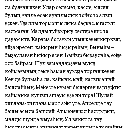
ла булған икән. Улар сәләмәт, көслө, эшсән
булып, ғаилә өсөн яуаплылыҡ тойғоһо алып
үҫкән. Үҙаллы тормош юлына баҫҡас, юғалып
ҡалмаған. Малды туйҙырыу хәстәре кис тә
дауам итә. Ҡарама ботағын утын кеүек ҡырҡып,
өйҙә иретеп, ҡайырын һыҙыраһың. Быныһы –
быҙаулаған һыйыр өсөн. Һыйыр быҙаулаһа, өйҙә
оло байрам. Шул замандарҙағы ыуыҙ
ҡоймағының тәме һаман ауыҙҙа торған кеүек.
Көн дә булмаһа ла, ҡаймаҡ, май, ҡатыҡ ашай
башлайһың. Мейестә күмеп бешергән картуфты
ҡаймаҡҡа ҡушып ашауы үҙе ни тора! Шулай
хитлана-хитлана март айы үтә. Апрелдә тау
башы асыла башлай. Ат менән юл һалдырып,
малды шунда ҡыуаһың. Ул ваҡытта тау
һырттарында ҡылған күпереп ултыра торғайны.