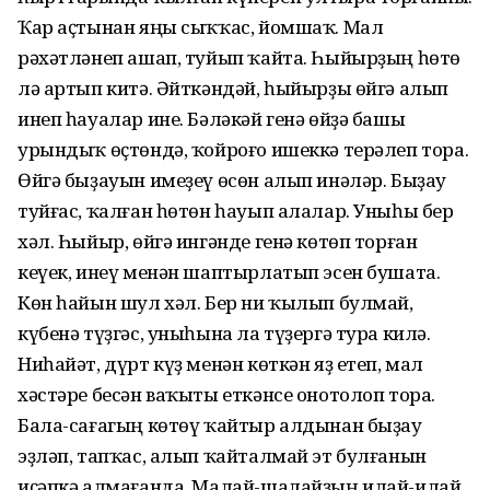
Ҡар аҫтынан яңы сыҡҡас, йомшаҡ. Мал
рәхәтләнеп ашап, туйып ҡайта. Һыйырҙың һөтө
лә артып китә. Әйткәндәй, һыйырҙы өйгә алып
инеп һауалар ине. Бәләкәй генә өйҙә башы
урындыҡ өҫтөндә, ҡойроғо ишеккә терәлеп тора.
Өйгә быҙауын имеҙеү өсөн алып инәләр. Быҙау
туйғас, ҡалған һөтөн һауып алалар. Уныһы бер
хәл. Һыйыр, өйгә ингәнде генә көтөп торған
кеүек, инеү менән шаптырлатып эсен бушата.
Көн һайын шул хәл. Бер ни ҡылып булмай,
күбенә түҙгәс, уныһына ла түҙергә тура килә.
Ниһайәт, дүрт күҙ менән көткән яҙ етеп, мал
хәстәре бесән ваҡыты еткәнсе онотолоп тора.
Бала-сағагың көтөү ҡайтыр алдынан быҙау
эҙләп, тапҡас, алып ҡайталмай эт булғанын
иҫәпкә алмағанда. Малай-шалайҙың илай-илай