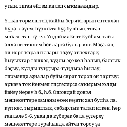
утын, тигән әйтем килеп сыҡмағандыр.
Үткән тормоштоң ҡайһы бер яҡтарын ентекләп
һүрәтләүем, һүҙ юҡта һүҙ булһын, тигән
маҡсаттан түгел. Ундай маҡсат ҡуйһам, тағы
әллә ни тиклем һөйләргә булыр ине. Мәҫәлән,
өй-йорт ҡаралтылары төҙөү этлектәре;
һыуыҡтар төшкәс, ҡуҙлы эҫе көл һалып, балсыҡ
баҫыу, ҡулды туңдыра-туңдыра һылау;
тирмәндә аҙналар буйы сират тороп он тартыу;
арҡаға тоҡ йөкмәп тиҫтәләрсә саҡырым юлды
йәйәү йөрөү һ.б., һ.б. Ошондай донъя
мәшәҡәттәре заманы өсөн ғәҙәти хәл булһа ла,
күп көс, тырышлыҡ, сабырлыҡ талап иткән. Һәр
ғаиләлә 5-6, унан да күберәк бала үҫтереү
мәшәҡәттәре тураһында әйтеп тороу ҙа