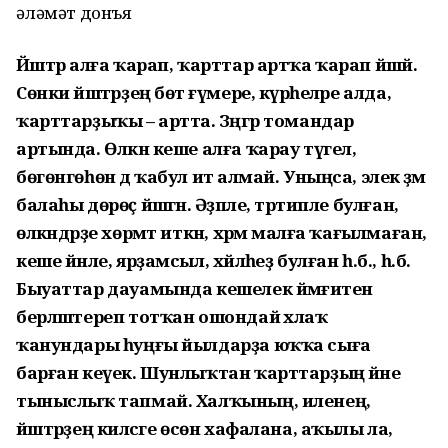
Ғәләмәт донъя
Йәштәр алға ҡарап, ҡарттар артҡа ҡарап йәшәй.
Сөнки йәштәрҙең бөтә ғүмере, күрәһеләре алда,
ҡарттарҙыҡы – артта. Зәңгәр томандар
артында. Өлкән кеше алға ҡарау түгел,
бөгөнгөһөн дә ҡабул итә алмай. Уныңса, элек әҙәм
балаһы дөрөҫ йәшәгән. Әҙәпле, тәртипле булған,
өлкәндәрҙе хөрмәт иткән, хәрәм малға ҡағылмаған,
кеше йәнле, ярҙамсыл, хәйләһеҙ булған һ.б., һ.б.
Быуаттар дауамында кешелек йәмғиәтен
берләштереп тотҡан ошондай әхлаҡ
ҡанундары һуңғы йылдарҙа юҡҡа сыға
барған кеүек. Шунлыҡтан ҡарттарҙың йәне
тыныслыҡ тапмай. Халҡының, иленең,
йәштәрҙең киләсәге өсөн хафалана, аҡылы ла,