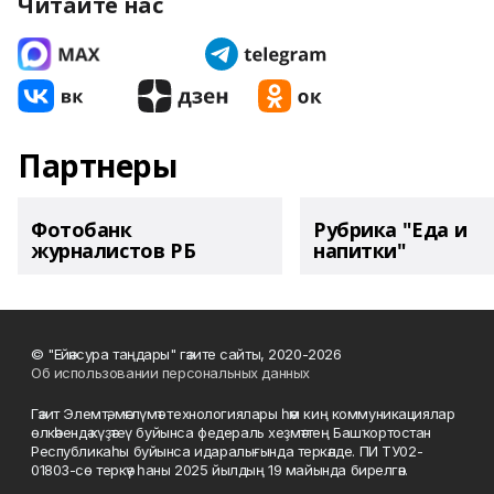
Читайте нас
Партнеры
Фотобанк
Рубрика "Еда и
журналистов РБ
напитки"
© "Ейәнсура таңдары" гәзите сайты, 2020-2026
Об использовании персональных данных
Гәзит Элемтә, мәғлүмәт технологиялары һәм киң коммуникациялар
өлкәһендә күҙәтеү буйынса федераль хеҙмәттең Башҡортостан
Республикаһы буйынса идаралығында теркәлде. ПИ ТУ02-
01803-сө теркәү һаны 2025 йылдың 19 майында бирелгән.