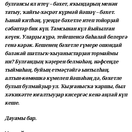
булғансы ял итеү – бәхет, яҡындарың менән
татыу, ҡайғы-хәсрәт күрмәй йәшәү – бәхет.
Һанай китһәң, үҙеңде бәхетле итеп тойорҙай
сәбәптәр бик күп. Тамсынан күл йыйылған
кеүек. Уларҙы күрә, тейешенсә баһалай белергә
генә кәрәк. Кешенең бәхетле ғүмере ошондай
бәләкәй шатлыҡ-ҡыуаныстарҙан тормаймы
ни? Булғандың ҡәҙерен белмәһәң, нәфсеңде
тыймаһаң, буйың етмәҫтәйгә ынтылһаң,
алтын-көмөшкә күмелеп йәшәһәң дә, бәхетле
булып булмайҙыр ул. Ҡыҙғанысҡа ҡаршы, был
хәҡикәтте юғалтыуҙар кисергәс кенә аңлай күп
кеше.
Дауамы бар.