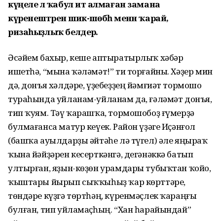
күңеле лә ҡабул итә алмаған замана
күренештәренә шик-шөбһә менән ҡарай,
ризаһыҙлыҡ белдерә.
Әсәйем бахыр, кеше аптыратырлыҡ хәбәр
ишетһә, “мына ҡәләмәт!” ти торғайны. Хәҙер мин
дә, донъя хәлдәре, үҙебеҙҙең йәмғиәт тормошо
тураһында уйланам-уйланам да, ғәләмәт донъя,
тип ҡуям. Тәү ҡарашҡа, тормошобоҙ ғүмерҙә
булмағанса матур кеүек. Район үҙәге Иҫәнғол
(башҡа ауылдарҙы әйтәһе лә түгел) әле яңыраҡ
ҡына йәйҙәрен кесерткәнгә, дегәнәккә батып
ултырған, яҙын-көҙөн урамдары тубыҡтан ҡойо,
ҡыштары йырып сыҡҡыһыҙ ҡар көрттәре,
төндәре күҙгә төртһәң, күренмәҫлек ҡараңғы
булған, тип уйламаҫһың. “Хан һарайындай”