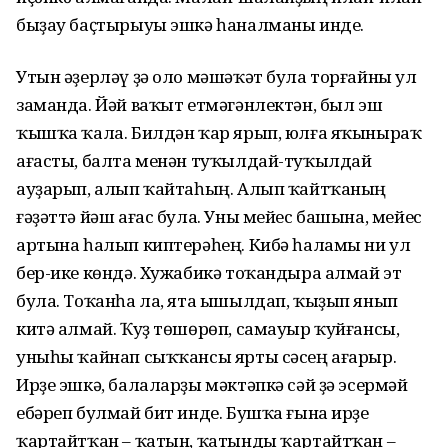
быҙау баҫтырыуы эшкә һаналманы инде.
Утын әҙерләү ҙә оло мәшәҡәт була торғайны ул
заманда. Йәй ваҡыт етмәгәнлектән, был эш
ҡышҡа ҡала. Билдән ҡар ярып, юлға яҡыныраҡ
ағасты, балта менән туҡылдай-туҡылдай
ауҙарып, алып ҡайтаһың. Алып ҡайтҡаның
ғәҙәттә йәш ағас була. Уны мейес башына, мейес
артына һалып киптерәһең. Кибә һаламы ни ул
бер-ике көндә. Хужабикә тоҡандыра алмай эт
була. Тоҡанһа ла, ята ышылдап, ҡыҙып янып
китә алмай. Ҡуҙ төшөрөп, самауыр ҡуйғансы,
уныһы ҡайнап сыҡҡансы ярты сәсең ағарыр.
Ирҙе эшкә, балаларҙы мәктәпкә сәй ҙә эсермәй
ебәреп булмай бит инде. Бушҡа ғына ирҙе
ҡартайтҡан – ҡатын, ҡатынды ҡартайтҡан –