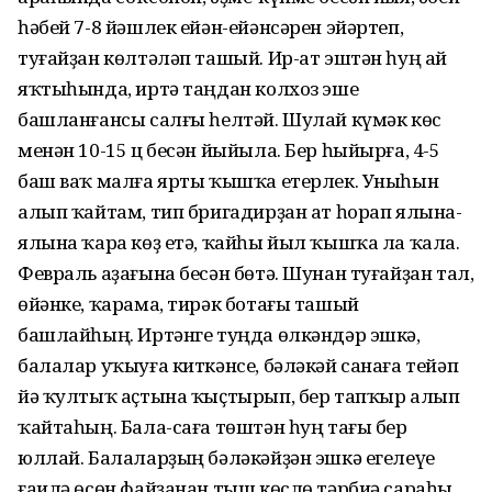
һәбей 7-8 йәшлек ейән-ейәнсәрен эйәртеп,
туғайҙан көлтәләп ташый. Ир-ат эштән һуң ай
яҡтыһында, иртә таңдан колхоз эше
башланғансы салғы һелтәй. Шулай күмәк көс
менән 10-15 ц бесән йыйыла. Бер һыйырға, 4-5
баш ваҡ малға ярты ҡышҡа етерлек. Уныһын
алып ҡайтам, тип бригадирҙан ат һорап ялына-
ялына ҡара көҙ етә, ҡайһы йыл ҡышҡа ла ҡала.
Февраль аҙағына бесән бөтә. Шунан туғайҙан тал,
өйәнке, ҡарама, тирәк ботағы ташый
башлайһың. Иртәнге туңда өлкәндәр эшкә,
балалар уҡыуға киткәнсе, бәләкәй санаға тейәп
йә ҡултыҡ аҫтына ҡыҫтырып, бер тапҡыр алып
ҡайтаһың. Бала-саға төштән һуң тағы бер
юллай. Балаларҙың бәләкәйҙән эшкә егелеүе
ғаилә өсөн файҙанан тыш көслө тәрбиә сараһы