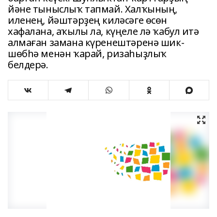
йәне тыныслыҡ тапмай. Халҡының,
иленең, йәштәрҙең киләсәге өсөн
хафалана, аҡылы ла, күңеле лә ҡабул итә
алмаған замана күренештәренә шик-
шөбһә менән ҡарай, ризаһыҙлыҡ
белдерә.