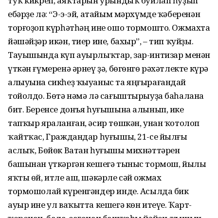
туҡ кикреп, аяҡтарын урындыҡ буйлап һуҙып
ебәрҙе лә: “Э-э-эй, атайым мәрхүмде ҡәберенән
торғоҙоп күрһәтһәң ине ошо тормошто. Ожмахта
йәшәйҙәр икән, тиер ине, бахыр”, – тип ҡуйҙы.
Тауышында күп ауырлыҡтар, зар-интизар менән
үткән ғүмеренә әрнеү ҙә, бөгөнгө рәхәтлекте күрә
алыуына сикһеҙ ҡыуаныс та яңғырағандай
тойолдо. Бөтә нәмә лә сағыштырыуҙа баһалана
бит. Беренсе донъя һуғышына алынып, ике
тапҡыр яраланған, әсир төшкән, унан ҡотолоп
ҡайтҡас, Граждандар һуғышы, 21-се йылғы
аслыҡ, Бөйөк Ватан һуғышы михнәттәрен
башынан үткәргән кешегә тыныс тормош, йылы
яҡты өй, итле аш, шәкәрле сәй ожмах
тормошолай күренгәндер инде. Асылда бик
ауыр ине ул ваҡытта кешегә көн итеүе. Ҡарт-