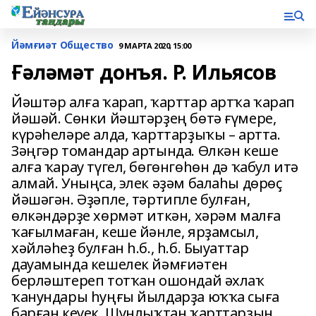
Йәмғиәт Общество
9 МАРТА 2020, 15:00
Ғәләмәт донъя. Р. Ильясов
Йәштәр алға ҡарап, ҡарттар артҡа ҡарап
йәшәй. Сөнки йәштәрҙең бөтә ғүмере,
күрәһеләре алда, ҡарттарҙыҡы – артта.
Зәңгәр томандар артында. Өлкән кеше
алға ҡарау түгел, бөгөнгөһөн дә ҡабул итә
алмай. Уныңса, элек әҙәм балаһы дөрөҫ
йәшәгән. Әҙәпле, тәртипле булған,
өлкәндәрҙе хөрмәт иткән, хәрәм малға
ҡағылмаған, кеше йәнле, ярҙамсыл,
хәйләһеҙ булған һ.б., һ.б. Быуаттар
дауамында кешелек йәмғиәтен
берләштереп тотҡан ошондай әхлаҡ
ҡанундары һуңғы йылдарҙа юҡҡа сыға
барған кеүек. Шунлыҡтан ҡарттарҙың