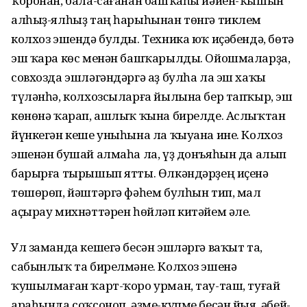
ҡоронан, бала-сағанан башҡаһы йәйен-ҡышын
алһыҙ-ялһыҙ таң һарыһынан төнгә тиклем
колхоз эшендә булды. Техника юҡ иҫәбендә, бөтә
эш ҡара көс менән башҡарылды. Ойошмаларҙа,
совхозда эшләгәндәргә аҙ булһа ла эш хаҡы
түләнһә, колхозсыларға йылына бер тапҡыр, эш
көнөнә ҡарап, ашлыҡ ҡына бирелде. Аслыҡтан
йүнкегән кеше уныһына ла ҡыуана ине. Колхоз
эшенән бушай алмаһа ла, үҙ донъяһын да алып
барырға тырышып ятты. Өлкәндәрҙең иҫенә
төшөрөп, йәштәргә фәһем булһын тип, мал
аҫырау михнәттәрен һөйләп китәйем әле.
Ул заманда кешегә бесән эшләргә ваҡыт та,
сабынлыҡ та бирелмәне. Колхоз эшенә
ҡушылмаған ҡарт-ҡоро урман, тау-таш, туғай
араһында соҡсоноп, әҙме-күпме бесән йыя, әбей-