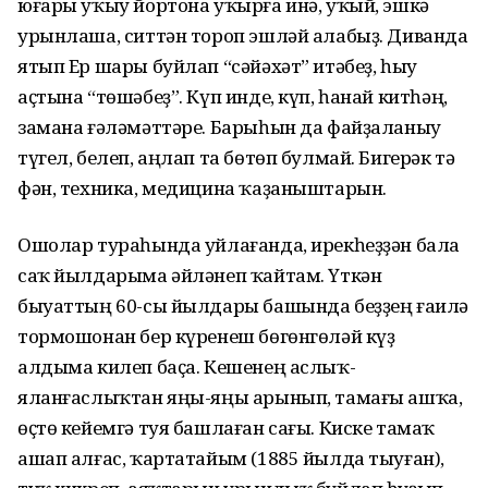
юғары уҡыу йортона уҡырға инә, уҡый, эшкә
урынлаша, ситтән тороп эшләй алабыҙ. Диванда
ятып Ер шары буйлап “сәйәхәт” итәбеҙ, һыу
аҫтына “төшәбеҙ”. Күп инде, күп, һанай китһәң,
замана ғәләмәттәре. Барыһын да файҙаланыу
түгел, белеп, аңлап та бөтөп булмай. Бигерәк тә
фән, техника, медицина ҡаҙаныштарын.
Ошолар тураһында уйлағанда, ирекһеҙҙән бала
саҡ йылдарыма әйләнеп ҡайтам. Үткән
быуаттың 60-сы йылдары башында беҙҙең ғаилә
тормошонан бер күренеш бөгөнгөләй күҙ
алдыма килеп баҫа. Кешенең аслыҡ-
яланғаслыҡтан яңы-яңы арынып, тамағы ашҡа,
өҫтө кейемгә туя башлаған сағы. Киске тамаҡ
ашап алғас, ҡартатайым (1885 йылда тыуған),