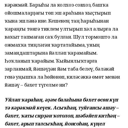
кәрәкмәй. Барыһы ла колхоз-совхоз, башҡа
ойошмаларҙағы төп эш араһына ҡыҫтырып
ҡына эшләнә ине. Кешенең таң һарыһынан
ҡараңғы төнгә тиклем ултырып хәл алырға ла
ваҡыт тапмаған саҡ булған. Шул тормошто ла
ожмахҡа тиңләгән ҡартатайыма, уның
замандаштарына йәлләп ҡарамайым.
Һоҡланып ҡарайым. Ҡыйынлыҡтарға
зарланмай, йәшәүҙән йәм таба белеү, бәләкәй
генә уңышҡа ла һөйөнөп, киләсәккә өмөт менән
йәшәү – бәхет түгелме ни?
Уйлап ҡараһаң, әҙәм балаһына бәхет өсөн күп
тә кәрәкмәй кеүек. Асыҡһаң, туйғансы ашау –
бәхет, ҡаты сирҙән ҡотолоп, шәбәйеп китһәң –
бәхет, арып талсыҡһаң, йонсоһаң, күңел