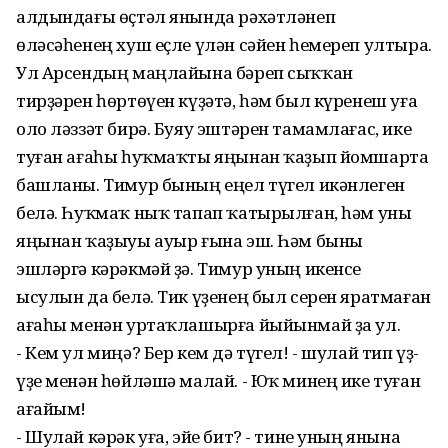
алдындағы өҫтәл янында рәхәтләнеп
өләсәһенең хуш еҫле үлән сәйен һемереп ултыра.
Ул Арсендың маңлайына бәреп сыҡҡан
тирҙәрен һөртөүен күҙәтә, һәм был күренеш уға
оло ләззәт бирә. Буяу эштәрен тамамлағас, ике
туған ағаһы һуҡмаҡты яңынан ҡаҙып йомшарта
башланы. Тимур бының еңел түгел икәнлеген
белә. Һуҡмаҡ ныҡ тапап ҡатырылған, һәм уны
яңынан ҡаҙыуы ауыр ғына эш. Һәм быны
эшләргә кәрәкмәй ҙә. Тимур уның икенсе
ысулын да белә. Тик үҙенең был серен яратмаған
ағаһы менән уртаҡлашырға йыйынмай ҙа ул.
- Кем ул миңә? Бер кем дә түгел! - шулай тип үҙ-
үҙе менән һөйләшә малай. - Юҡ минең ике туған
ағайым!
- Шулай кәрәк уға, эйе бит? - тине уның янына