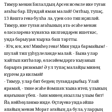
Тимур менән Билалдың Арсен исемле ике туған
ағаһы бар. Шундай яман малай! Оятһыҙ, тупаҫ,
13 йәштә генә булһа ла, үҙен оло тип иҫәпләй.
Тимур, ике туған ағаһының ата-әсәһе менән
өләсәләренә ҡунаҡҡа килгәндәрен ишеткәс,
унда барыуҙан ҡырҡа баш тартты.
- Юҡ, юҡ, юҡ! Минһеҙ генә! Мин унда бармайым! -
шулай тип үҙһүҙлеләнде малай. - Бына улар
ҡайтып китһәләр, өләсәйемдәргә ҡыуанып
барырға ризамын! Ә ул тупаҫ малайҙы минең
күргем дә килмәй!
- Тимур, улар бит беҙҙең туғандарыбыҙ. Улай
ярамай, - тине әсәһе йомшаҡ ҡына итеп, улының
яңағынан үбеп. - Һин минең аҡыллы улым бит!
Йә, көйһөҙләнмә инде. Өҫтәүенә унда Ғәйшә
апайың менән Морат ағайың да була, уларҙың