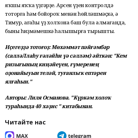
яҡшы яҡҡа үҙгәрҙе. Арсен үҙен контролдә
тоторға һәм бойороҡ менән һөйләшмәҫкә, ә
Тимур, ағаһы үҙ холҡона баш була алмағанда,
быны һиҙмәмешкә һалышырға тырышты.
Иҫегеҙҙә тотоғоҙ: Мөхәммәт пәйғәмбәр
(салләЛлаһу ғәләйһи үә сәлләм) әйткән: "Кем
ризығының киңәйеүен, ғүмеренең
оҙонайыуын теләй, туғанлыҡ ептәрен
ялғаһын."
Авторы: Лиля Османова. "Күркәм холоҡ
тураһында 40 хәҙис " китабынан.
Читайте нас