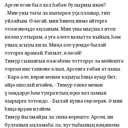
Арсен өсөн был хәл һабаҡ булырмы икән?
- Мин уны тағы ла нығыраҡ уҫалланыр, тип
уйлайым. Өләсәй, мин һинең нимә әйтергә
теләгәнеңде аңланым. Мин уны мыҫҡыл итеп
көлөп ултырам, ә уға әлеге ваҡытта ҡыйын, һәм
уның асыуы килә. Миңә әле үҙемде былай
тоторға ярамай. Рәхмәт, өләсәй!
Тимур сынаяғын өләсәһенә тотторҙо ла мөйөштә
торған ике тәпкене алып, Арсенға табан атланы.
- Ҡара әле, көрәк менән ҡаҙыуы һиңә ауыр бит,
әйҙә ошолай итәйек, - Тимур тәпке менән
үләндәрҙе һәм тупраҡтың өҫкө ҡатламын
ҡырырға тотондо. - Былай күпкә еңелерәк. Ә мин
һиңә ярҙам итәйем.
Тимур йылмайҙы ла эшкә кереште. Арсен, ни
булғанын аңламаһа ла, ҡустыһының кәңәшенә