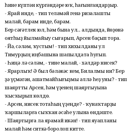
һине күптән күргәндәре юҡ, һағынғандарҙыр.
- Ярай инде, - тип теләмәй генә ризалашты
малай, барам инде, барам.
Бер сәғәтлек юл, һәм бына ул... алдында, йөҙөнә
оятһыҙ йылмайыу сығарып, Арсен баҫып тора.
- Йә, сәләм, ҡустым! - тип хихылданы ул
Тимурҙың иңбашына шапылдата һуғып.
- Һиңә лә сәләм, - тине малай, - хәлдәр нисек?
- Ярарлыҡ! Ә был бәләкәс кем, Билалмы ни? Бер
ҙә үҫмәгән, ашатмайһығыҙмы әллә һеҙ уны? - тип
шаяртты Арсен, һәм үҙенең шаяртыуына
ҡысҡырып көлдө.
- Арсен, нисек тотаһың үҙеңде? - ҡунаҡтарҙы
ҡаршыларға сыҡҡан әсәһе улына өндәште.
- Шаяртырға ла ярамай икән! - тип яуапланы
малай һәм ситкә боролоп китте.