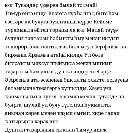
юҡ! Туғандар үҙҙәрен былай тотмай!
Тимур өйгә инде. Көҙгөгә күҙ һалғас, бите һәм
сәстәре аҡ буяуға буялғанын күрҙе. Кейеме
тураһында әйтеп тораһы ла юҡ! Малай тәүҙә
буяулы таптарҙы һабынлы һыу менән йыуып
төшөрөргә маташты, тик был ысул бер файҙа ла
бирмәне. Ярҙамға атаһы килде. Ул бөтә
бысраҡты махсус шыйыҡса менән ышҡып
таҙартты һәм улын душҡа индереп ебәрҙе.
Ә Арсенға ата-әсәһенән бик ҡаты эләкте, өҫтәүенә
бөтә нәмәне төҙәтергә ҡушылды. Хәҙер уға
ҡойманы ғына түгел, эскәмйә менән түтәлде лә
буярға, шулай уҡ буяу түгелгән һуҡмаҡты
яңынан көрәк менән ҡаҙып сығып, кире тапап
ҡатырырға кәрәк ине.
Душтан таҙарынып сыҡҡан Тимур ишек