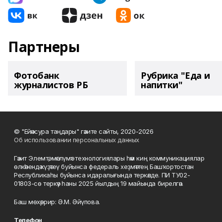
Партнеры
Фотобанк
Рубрика "Еда и
журналистов РБ
напитки"
© "Ейәнсура таңдары" гәзите сайты, 2020-2026
Об использовании персональных данных
Гәзит Элемтә, мәғлүмәт технологиялары һәм киң коммуникациялар
өлкәһендә күҙәтеү буйынса федераль хеҙмәттең Башҡортостан
Республикаһы буйынса идаралығында теркәлде. ПИ ТУ02-
01803-сө теркәү һаны 2025 йылдың 19 майында бирелгән.
Баш мөхәррир: Ә.М. Әйүпова.
Телефон