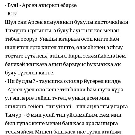
- Буя! - Арсен аҡырып ебәрҙе.
- Юҡ!
Шул саҡ Арсен асыуланып буяулы кисточкаһын
Тимурға ырғытты, ә буяу һауытын көс менән
тибеп осорҙо. Уныһы юғарыға осоп китте һәм
шап итеп ергә килеп төштө, өләсәһенең алһыу
төҫтәге түтәленә, аҡһыл-һары эскәмйәһенә һәм
бәләкәй ҡапҡаға алып барыусы һуҡмаҡҡа аҡ
буяу түгелеп китте.
- Ни булды? - тауышҡа ололар йүгереп килде.
- Арсен үҙен оло кеше тип һанай һәм шуға күрә
ул эшләргә тейеш түгел, ә уның өсөн мин
эшләргә тейеш, тип уйлай, - тип аңлатты уларға
Тимур. - Ә мин улай тип уйламайым. Һәм мин
был тупаҫ кеше менән башҡаса аралашырға
теләмәйем. Минең башҡаса ике туған ағайым