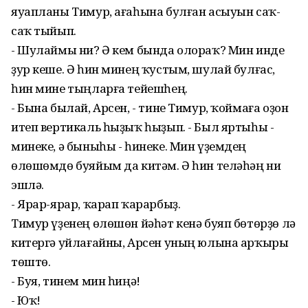
яуапланы Тимур, ағаһына булған асыуын саҡ-
саҡ тыйып.
- Шулаймы ни? Ә кем бында олораҡ? Мин инде
ҙур кеше. Ә һин минең ҡустым, шулай булғас,
һин мине тыңларға тейешһең.
- Бына былай, Арсен, - тине Тимур, ҡоймаға оҙон
итеп вертикаль һыҙыҡ һыҙып. - Был яртыһы -
минеке, ә быныһы - һинеке. Мин үҙемдең
өлөшөмдө буяйым да китәм. Ә һин теләһәң ни
эшлә.
- Ярар-ярар, ҡарап ҡарарбыҙ.
Тимур үҙенең өлөшөн йәһәт кенә буяп бөтөрҙө лә
китергә уйлағайны, Арсен уның юлына арҡыры
төштө.
- Буя, тинем мин һиңә!
- Юҡ!