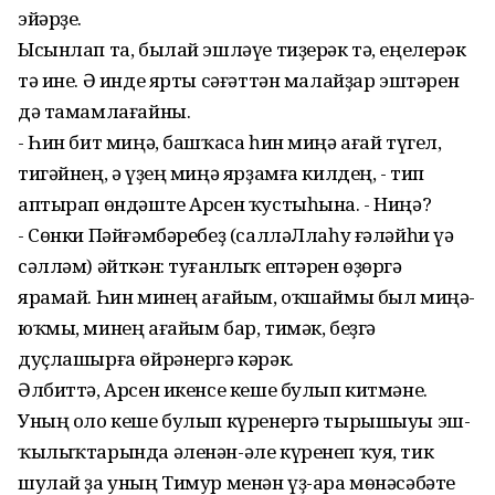
эйәрҙе.
Ысынлап та, былай эшләүе тиҙерәк тә, еңелерәк
тә ине. Ә инде ярты сәғәттән малайҙар эштәрен
дә тамамлағайны.
- Һин бит миңә, башҡаса һин миңә ағай түгел,
тигәйнең, ә үҙең миңә ярҙамға килдең, - тип
аптырап өндәште Арсен ҡустыһына. - Ниңә?
- Сөнки Пәйғәмбәребеҙ (салләЛлаһу ғәләйһи үә
сәлләм) әйткән: туғанлыҡ ептәрен өҙөргә
ярамай. Һин минең ағайым, оҡшаймы был миңә-
юҡмы, минең ағайым бар, тимәк, беҙгә
дуҫлашырға өйрәнергә кәрәк.
Әлбиттә, Арсен икенсе кеше булып китмәне.
Уның оло кеше булып күренергә тырышыуы эш-
ҡылыҡтарында әленән-әле күренеп ҡуя, тик
шулай ҙа уның Тимур менән үҙ-ара мөнәсәбәте