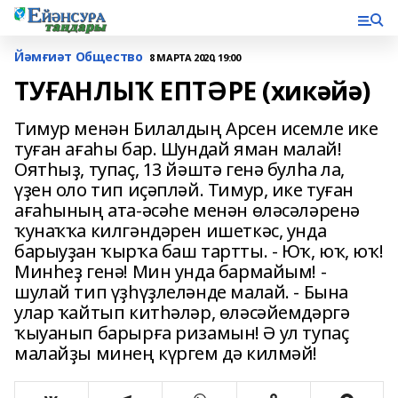
Йәмғиәт Общество
8 МАРТА 2020, 19:00
ТУҒАНЛЫҠ ЕПТӘРЕ (хикәйә)
Тимур менән Билалдың Арсен исемле ике
туған ағаһы бар. Шундай яман малай!
Оятһыҙ, тупаҫ, 13 йәштә генә булһа ла,
үҙен оло тип иҫәпләй. Тимур, ике туған
ағаһының ата-әсәһе менән өләсәләренә
ҡунаҡҡа килгәндәрен ишеткәс, унда
барыуҙан ҡырҡа баш тартты. - Юҡ, юҡ, юҡ!
Минһеҙ генә! Мин унда бармайым! -
шулай тип үҙһүҙлеләнде малай. - Бына
улар ҡайтып китһәләр, өләсәйемдәргә
ҡыуанып барырға ризамын! Ә ул тупаҫ
малайҙы минең күргем дә килмәй!