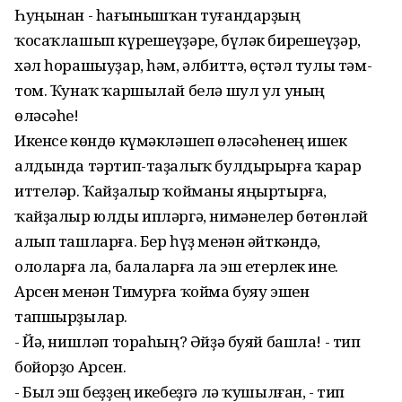
Һуңынан - һағынышҡан туғандарҙың
ҡосаҡлашып күрешеүҙәре, бүләк бирешеүҙәр,
хәл һорашыуҙар, һәм, әлбиттә, өҫтәл тулы тәм-
том. Ҡунаҡ ҡаршылай белә шул ул уның
өләсәһе!
Икенсе көндө күмәкләшеп өләсәһенең ишек
алдында тәртип-таҙалыҡ булдырырға ҡарар
иттеләр. Ҡайҙалыр ҡойманы яңыртырға,
ҡайҙалыр юлды ипләргә, нимәнелер бөтөнләй
алып ташларға. Бер һүҙ менән әйткәндә,
ололарға ла, балаларға ла эш етерлек ине.
Арсен менән Тимурға ҡойма буяу эшен
тапшырҙылар.
- Йә, нишләп тораһың? Әйҙә буяй башла! - тип
бойорҙо Арсен.
- Был эш беҙҙең икебеҙгә лә ҡушылған, - тип