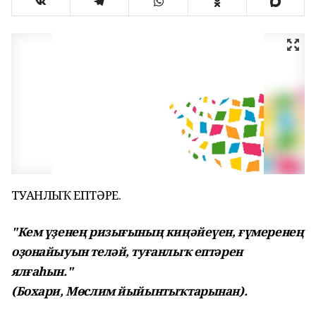
ТУҒАНЛЫҠ ЕПТӘРЕ.
"Кем үҙенең ризығының киңәйеүен, ғүмеренең
оҙонайыуын теләй, туғанлыҡ ептәрен
ялғаһын."
(Бохари, Мөслим йыйынтыҡтарынан).