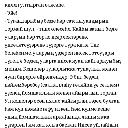
килеп ултырған өләсәһе.
- Эйе!
- Туғандарыбыҙ беҙҙе һәр саҡ ҡыуандырып
тормай шул, - тине өләсәһе. Ҡайһы ваҡыт беҙгә
уларҙын һәр төрлө иҫәрлектәренә,
үпкәләтеүҙәренә түҙергә тура килә. Тик
беләһеңме, уларҙың үҙҙәрен нисек тотоуҙары
түгел, ә беҙҙең уларға нисек яуап ҡайтарыуыбыҙ
мөһим. Кешеләр тупаҫлыҡҡа-тупаҫлыҡ менән
яуап бирергә өйрәнгәндәр. Ә бит беҙҙең
пәйғәмбәребеҙ (саллаллаһу ғәләйһи үә сәлләм)
үҙенең йомшаҡлығы менән айырылып торған.
Ул кешеләр өсөн ихлас ҡайғырған, ғәҙел булған
һәм күп нәмәне ғәфү иткән. Һәм күпме кеше
уның йомшаҡлығы арҡаһында яҡшы яҡҡа
үҙгәргән һәм хаҡ юлға баҫҡан. Нисек уйлайһың,