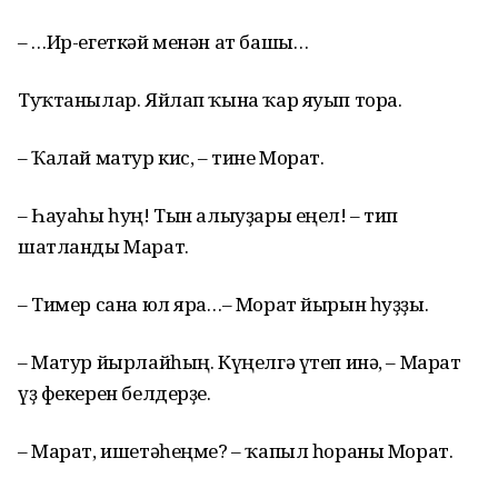
– …Ир-егеткәй менән ат башы…
Туҡтанылар. Яйлап ҡына ҡар яуып тора.
– Ҡалай матур кис, – тине Морат.
– Һауаһы һуң! Тын алыуҙары еңел! – тип
шатланды Марат.
– Тимер сана юл яра…– Морат йырын һуҙҙы.
– Матур йырлайһың. Күңелгә үтеп инә, – Марат
үҙ фекерен белдерҙе.
– Марат, ишетәһеңме? – ҡапыл һораны Морат.