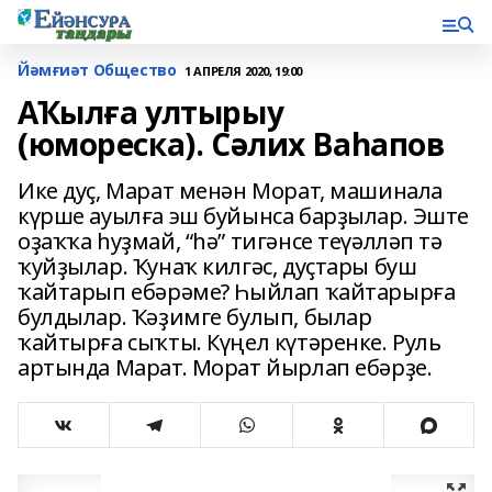
Йәмғиәт Общество
1 АПРЕЛЯ 2020, 19:00
АҠылға ултырыу
(юмореска). Сәлих Ваһапов
Ике дуҫ, Марат менән Морат, машинала
күрше ауылға эш буйынса барҙылар. Эште
оҙаҡҡа һуҙмай, “һә” тигәнсе теүәлләп тә
ҡуйҙылар. Ҡунаҡ килгәс, дуҫтары буш
ҡайтарып ебәрәме? Һыйлап ҡайтарырға
булдылар. Ҡәҙимге булып, былар
ҡайтырға сыҡты. Күңел күтәренке. Руль
артында Марат. Морат йырлап ебәрҙе.