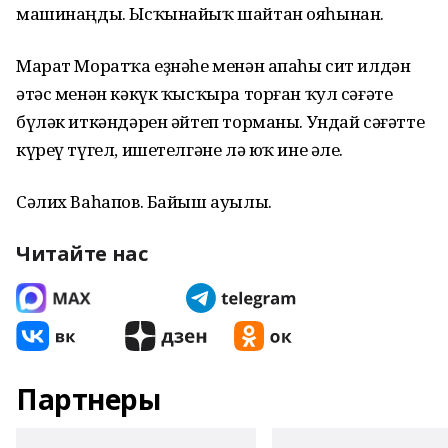
машинаңды. Ысҡынайыҡ шайтан ояһынан.
Марат Моратҡа еҙнәһе менән апаһы сит илдән
әтәс менән кәкүк ҡысҡыра торған ҡул сәғәте
бүләк иткәндәрен әйтеп торманы. Ундай сәғәтте
күреү түгел, ишетелгәне лә юҡ ине әле.
Сәлих Ваһапов. Байыш ауылы.
Читайте нас
Партнеры