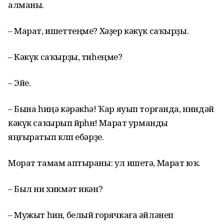
алманы.
– Марат, ишеттеңме? Хәҙер кәкүк саҡырҙы.
– Кәкүк саҡырҙы, тиһеңме?
– Эйе.
– Бына һиңә кәрәкһә! Ҡар яуып торғанда, ниндәй
кәкүк саҡырып йөрөһөн! Марат урманды
яңғыратып көлөп ебәрҙе.
Морат тамам аптыраны: ул ишетә, Марат юҡ.
– Был ни хикмәт икән?
– Мужыт һин, белый горячкаға әйләнеп