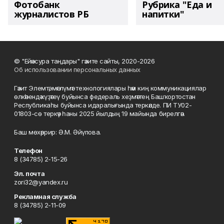
Фотобанк
Рубрика "Еда и
журналистов РБ
напитки"
© "Ейәнсура таңдары" гәзите сайты, 2020-2026
Об использовании персональных данных
Гәзит Элемтә, мәғлүмәт технологиялары һәм киң коммуникациялар
өлкәһендә күҙәтеү буйынса федераль хеҙмәттең Башҡортостан
Республикаһы буйынса идаралығында теркәлде. ПИ ТУ02-
01803-сө теркәү һаны 2025 йылдың 19 майында бирелгән.
Баш мөхәррир: Ә.М. Әйүпова.
Телефон
8 (34785) 2-15-26
Эл. почта
zori32@yandex.ru
Рекламная служба
8 (34785) 2-11-09