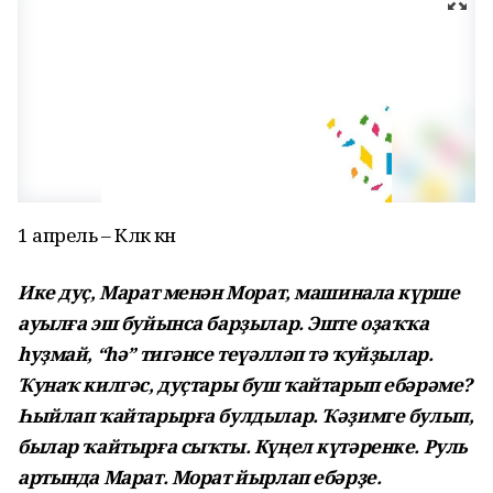
1 апрель – Көлкө көнө
Ике дуҫ, Марат менән Морат, машинала күрше
ауылға эш буйынса барҙылар. Эште оҙаҡҡа
һуҙмай, “һә” тигәнсе теүәлләп тә ҡуйҙылар.
Ҡунаҡ килгәс, дуҫтары буш ҡайтарып ебәрәме?
Һыйлап ҡайтарырға булдылар. Ҡәҙимге булып,
былар ҡайтырға сыҡты. Күңел күтәренке. Руль
артында Марат. Морат йырлап ебәрҙе.