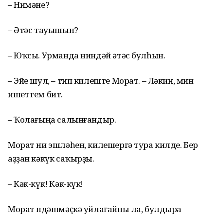
– Нимәне?
– Әтәс тауышын?
– Юҡсы. Урманда ниндәй әтәс булһын.
– Эйе шул, – тип килеште Морат. – Ләкин, мин
ишеттем бит.
– Ҡолағыңа салынғандыр.
Морат ни эшләһен, килешергә тура килде. Бер
аҙҙан кәкүк саҡырҙы.
– Кәк-күк! Кәк-күк!
Морат өндәшмәҫкә уйлағайны ла, булдыра