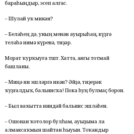
бараһыңдыр, эсеп алғас.
– Шулай уҡ микән?
– Беләһең дә, уның менән ауырыһаң, күҙгә
теләһә нимә күренә, тиҙәр.
Морат ҡурҡыуға төштө. Хатта, аяғы тотмай
башланы.
– Миңә ни эшләргә икән? Әйҙә, тиҙерәк
ҡуҙғалдыҡ, бальнисҡа! Пока һуң булмаҫ борон.
– Был ваҡытта ниндәй бальнис эшләһен.
– Ошонан ҡотолор булһам, ауыҙыма ла
алмаясаҡмын шайтан һыуын. Тоҡандыр