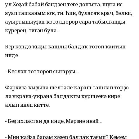
ул Хоҙай бабай бәндәһен теге донъяға, шуға һис
яуап тапҡаным юҡ, ти. Һин, буласаҡ врач, бәлки,
ауыртыныуҙан ҡотолдорор сара табылғанды
күрерһең, тигән була.
Бер көндө ҡыҙы ҡашлы балдаҡ тотоп ҡайтып
инде
- Көсләп тоттороп сығарҙы...
Фәрхизә ҡыҙына шелтәле ҡараш ташлап торҙо
ла һуҡрана-һуҡрана балдаҡты күршеһенә кире
алып инеп китте.
- Беҙ ихластан да инде, Мәрзиә инәй...
- Мин ҡайҙа барам хәҙер балдаҡ тағып? Кемем