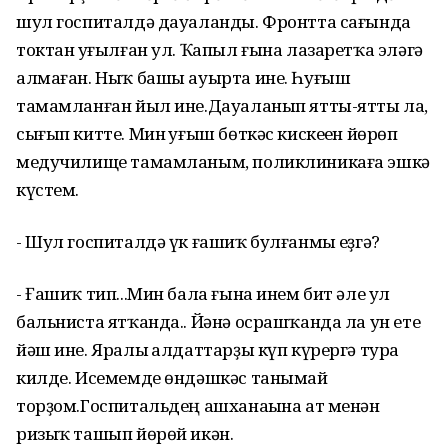
шул госпиталдә дауаланды. Фронтта сағында
токтан һуғылған ул. Ҡапыл ғына лазаретҡа эләгә
алмаған. Ныҡ башы ауырта ине. Һуғыш
тамамланған йыл ине.Дауаланып ятты-ятты ла,
сығып китте. Мин һуғыш бөткәс кискеһен йөрөп
медучилище тамамланым, поликлиникаға эшкә
күстем.
- Шул госпиталдә үк ғашиҡ булғанмы һеҙгә?
- Ғашиҡ тип...Мин бала ғына инем бит әле ул
бальниста ятҡанда.. Йәнә осрашҡанда ла ун ете
йәш ине. Яралы һалдаттарҙы күп күрергә тура
килде. Исемемде өндәшкәс танымай
торҙом.Госпитальдең ашханаһына ат менән
ризыҡ ташып йөрөй икән.