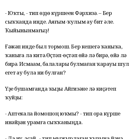
- Юҡты, - тип өҙҙө күршеһен Фәрхизә. – Бер
сыҡҡанда инде. Аяғым-ҡулым һау бит әле.
Ҡыйынһынмағыҙ!
Ғәжәп инде был тормош. Бер кешегә ҡаныҡһа,
ҡаныға ла китә.Өҫтәп-өҫтәп өйә лә бирә, өйә лә
бирә. Исмаһам, балалары булмаған ҡарауы шул
егет һау булһа ни булған?
Үҙе бушамғанда ҡыҙы Айгизәне лә киҫәтеп
ҡуйҙы:
- Аптекала йомошоң юҡмы? - тип һора күрше
инәйҙән урамға сыҡҡаныңда.
- Да ну, әсәй...- тип мыжырлаған ҡыҙына йәнә