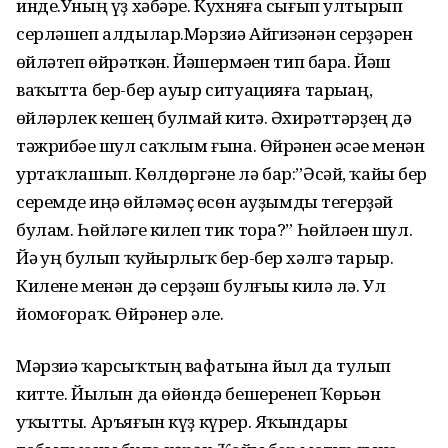
инде.Уның үҙ хәбәре. Кухняға сығып ултырып
серләшеп алдылар.Мәрзиә Айгизәнән серҙәрен
һөйләтеп өйрәткән. Йәшермәһен тип бара. Йәш
ваҡытта бер-бер ауыр ситуацияға тарыһаң,
һөйләрлек кешең булмай китә. Әхирәттәрҙең дә
тәжрибәһе шул саҡлым ғына. Өйрәнһен әсәһе менән
уртаҡлашып. Көлдөргәне лә бар:”Әсәй, ҡайһы бер
серемде һиңә һөйләмәҫ өсөн ауҙымды тегерҙәй
булам. Һөйләге килеп тик тора?” Һөйләһен шул.
Йә һуң булып ҡуйырлыҡ бер-бер хәлгә тарыр.
Килене менән дә серҙәш булғыһы килә лә. Ул
йомоғораҡ. Өйрәнер әле.
Мәрзиә ҡарсыҡтың вафатына йыл да тулып
китте. Йылын да өйөндә бешеренеп Ҡөрьән
уҡытты. Аръяғын күҙ күрер. Яҡындары