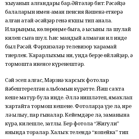
ҡыуанып алғандары бар.Әйтәләр бит: Рәсәйҙә
балаларын имен-аман пенсия йәшенә еткерә
алған атай-әсәйҙәр генә яҡшы тип һанала.
Иларһыңмы, көлөрһөңме быға, ә ысыны ла шулай
килеп сыға шул. Һис мандый алмаған ил инде
был Рәсәй. Фәрхизәләр телевизор ҡарамай
тиерлек. Ҡарарлыҡмы ни, унда берҙе һөйләйҙәр, ә
тормошта икенсе күренештәр.
Сәй эсеп алғас, Мәрзиә ҡарсыҡ фотолар
йәбештерелгән альбомын күрһәтте. Йәш саҡта
кеше матур була инде. Әллә нишләтеп, ямаҡлап
ҡартайта тормош кешене. Фотоларҙа үҙе лә, ире
лә һылыу, пар ғыналар. Кейемдәре лә, заманына
күрә, килешле, затлы. Бер фотола “Жигули”
янында торалар. Халыҡ телендә “копейка” тип