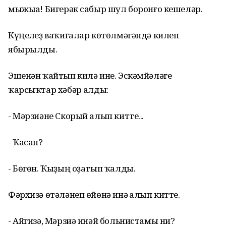
мыжыһа! Бигерәк сабыр шул боронғо кешеләр.
Күңелһеҙ ваҡиғалар көтөлмәгәндә килеп
ябырылды.
Эшенән ҡайтып килә ине. Эскәмйәләге
ҡарсыҡтар хәбәр һалды:
- Мәрзиәне Скорый алып китте...
- Ҡасан?
- Бөгөн. Ҡыҙың оҙатып ҡалды.
Фәрхизә өтәләнеп өйөнә инә һалып китте.
- Айгизә, Мәрзиә инәй больнистамы ни?