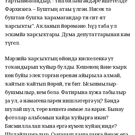
тартынмағандыр, - тип һөйләнгәндәре ишетелде
Фәрхизәгә. – Буштың атаһы үлгән. Нисек тә
буштан-бушҡа ҡарамағандар ти сит-ят
ҡарсыҡты”. Аҡланып йөрөмәне. Һүҙ таба ул
эскәмйә ҡарсыҡтары. Дума депутаттарынан кәм
түгел.
Мәрзийә ҡарсыҡтың өйөндә кискелеккә ут
тоҡандырып ҡуйыр булды. Кешенең йәне ҡырҡ
көн буйы элек торған еренән айырыла алмай,
ҡайтып-ҡайтып йөрөй, ти бит. Ысынмылыр-
бушмылыр, кем белә. Фатирына хужа табылыр
ҙа ул, ә нәмәгенәләрен нишләтергә һуң? Бәндә
шулай шул, тере кешегә һәммәһе лә кәрәк. Бынау
фотолар альбомын ҡайҙа ҡуйырға икән?
Бисмиллалап ҡына ергә күмеп ҡуйһаң инде?
Шулайтырғалыр. Сығарып ташаларға йөрәк етә