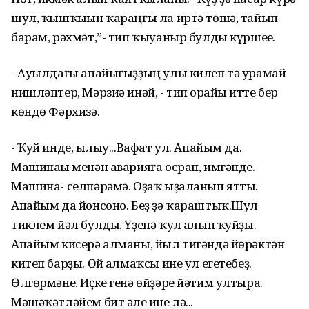
шул, ҡышҡыһын ҡараңғы ла иртә төшә, тайып
барам, рәхмәт,”- тип ҡыуаныр булды күршеһе.
- Ауылдағы апайығыҙҙың улы килеп тә урамай
нишләптер, Мәрзиә инәй, - тип һорайһы итте бер
көндө Фәрхизә.
- Ҡуй инде, һылыу...Вафат ул. Апайым да.
Машинаһы менән аварияға осрап, имгәнде.
Машина- селпәрәмә. Оҙаҡ ыҙаланып ятты.
Апайым да йонсоно. Беҙ ҙә ҡараштыҡ.Шул
тиклем йәл булды. Үҙенә ҡул һалып ҡуйҙы.
Апайым кисерә алманы, йыл тигәндә йөрәктән
китеп барҙы. Өй һалмаҡсы ине ул егетебеҙ.
Өлгөрмәне. Иҫке генә өйҙәре йәтим ултыра.
Мәшәҡәтләйем бит әле һине лә...