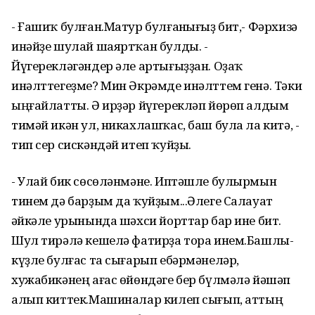
- Ғашиҡ булған.Матур булғанһығыҙ бит,- Фәрхизә
инәйҙе шулай шаяртҡан булды. -
Йүгерекләгәндер әле артығыҙҙан. Оҙаҡ
инәлттегеҙме? Мин Әкрәмде инәлттем генә. Тәки
ыңғайлатты. Ә ирҙәр йүгерекләп йөрөп алдым
тимәй икән ул, никахлашҡас, баш була ла китә, -
тип сер сискәндәй итеп ҡуйҙы.
- Улай бик сөсөләнмәне. Иптәшле булырмын
тинем дә барҙым да ҡуйҙым...Әлеге Салауат
һәйкәле урынында шәхси йорттар бар ине бит.
Шул тирәлә кешелә фатирҙа тора инем.Башлы-
күҙле булғас та сығарып ебәрмәнеләр,
хужабикәнең ағас өйөндәге бер бүлмәлә йәшәп
алып киттек.Машиналар килеп сығып, аттың