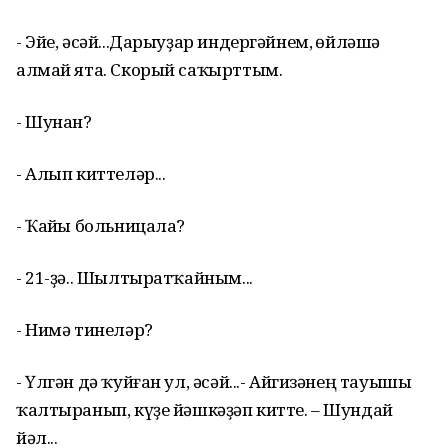
- Эйе, әсәй...Дарыуҙар индергәйнем, һөйләшә
алмай ята. Скорый саҡырттым.
- Шунан?
- Алып киттеләр...
- Ҡайһы больницала?
- 21-ҙә.. Шылтыратҡайным...
- Нимә тинеләр?
- Үлгән дә ҡуйған ул, әсәй...- Айгизәнең тауышы
ҡалтыранып, күҙе йәшкәҙәп китте. – Шундай
йәл...