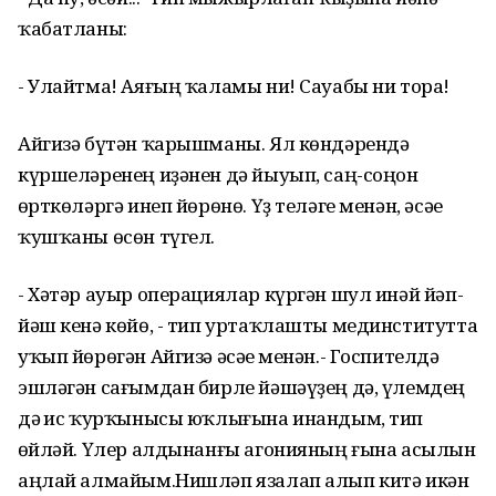
ҡабатланы:
- Улайтма! Аяғың ҡаламы ни! Сауабы ни тора!
Айгизә бүтән ҡарышманы. Ял көндәрендә
күршеләренең иҙәнен дә йыуып, саң-соңон
һөрткөләргә инеп йөрөнө. Үҙ теләге менән, әсәһе
ҡушҡаны өсөн түгел.
- Хәтәр ауыр операциялар күргән шул инәй йәп-
йәш кенә көйө, - тип уртаҡлашты мединститутта
уҡып йөрөгән Айгизә әсәһе менән.- Госпителдә
эшләгән сағымдан бирле йәшәүҙең дә, үлемдең
дә һис ҡурҡынысы юҡлығына инандым, тип
һөйләй. Үлер алдынанғы агонияның ғына асылын
аңлай алмайым.Нишләп язалап алып китә икән