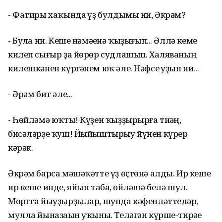
- Фатиры хаҡында һүҙ булдымы ни, Әкрәм?
- Булһа ни. Кеше нәмәһенә ҡыҙығып... Әллә кеме
килеп сығыр ҙа йөрөр судлашып. Халяваның
килешкәнен күргәнем юҡ әле. Нәфсе һуҙып ни...
- Әрәм бит әле...
- Һөйләмә юҡты! Күҙен ҡыҙҙырырға тиһәң,
бисәләрҙе ҡуш! Йыйыштырыу йүнен күрер
кәрәк.
Әкрәм барса мәшәҡәтте үҙ өҫтөнә алды. Ир кеше
ир кеше инде, яйын таба, һөйләшә белә шул.
Моргта йыуҙырҙылар, шунда кәфенләттеләр,
мулла йыназаһын уҡыны. Теләгән күрше-тирәһе