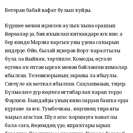
Ветеран бабай вафат булып ҡуйҙы.
Күршеһе менән иҫәнлек-һаулыҡ ҡына һорашып
йөрөһәләр ҙә, бик яҡынлап киткәндәре юҡ ине, ә
бер көндө Мәрзиә ҡарсыҡ уны үҙенә саҡырып
индерҙе. Өйө, былай иҫкерәк йорт-ҡаралтылы
булһа ла йыйнаҡ, тәртипле. Комоды, өҫтәле
өҫтөнә аҡ ептән ырғаҡ менән бәйләнгән япмалар
ябылған. Телевизорының экраны ла ябыулы.
Сигеүле аҡ меткал ябылған. Саңланмаһын, тиҙер.
Бүлмәләге ҙур көҙгөгә иғтибарлап ҡарап торҙо
Фәрхизә. Бындайҙы уның киноларҙан башҡа ерҙә
күргәне лә юҡ. Тумбочкаһы , көҙгөнөң тирә яғы
ҡыҙыл ағастан. Шул ағас ҡоршауға ҡанатлы
бала-саға, йөҙөмдөң үҙе, япраҡтары ырып