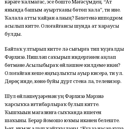
кәрәге ҡалмағас, эсе бошто Мәғәсүмдең. “Ат
янында башым ауыртҡаны бөтөп ҡала”, ти ине.
Ҡалала атты ҡайҙан алаһың? Бәхетенә ипподром
асылып китте. Олоғайғансы шунда ат ҡараусы
булды.
Байтаҡ ултырып китте лә сығырға тип ҡуҙғалды
Фәрхизә. Нишләп саҡырып индергәнен аңлап
бөтмәне.Асылыбыраҡ һөйләшкеһе килдеме икән?
Олоғайған кеше яңғыҙлыҡты ауыр кисерә, ти ул.
Дөрөҫ инде, көнө буйы дүрт стена ла, телевизор.
Шул һөйләшеүҙәренән һуң Фәрхизә Мәрзиә
ҡарсыҡҡа иғтибарлыраҡ булып китте.
Ҡышҡыһын магазинға сыҡҡанда ишеген
шаҡыны. Берәр йомошо юҡмы икәнен белеште.
Һөт, икмәк алып ҡайтҡыланы. “Күҙ ҙә насар күрә