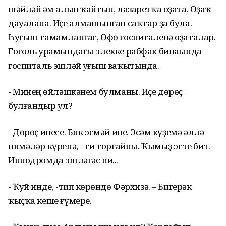
шәйләй һәм алып ҡайтып, лазаретҡа оҙата. Оҙаҡ
дауалана. Иҫе алмашынған саҡтар ҙа була.
Һуғыш тамамланғас, Өфө госпиталенә оҙаталар.
Гоголь урамындағы элекке рабфак бинаһында
госпиталь эшләй һуғыш ваҡытында.
- Минең һөйләшкәнем булманы. Иҫе дөрөҫ
булғандыр ул?
- Дөрөҫ инесе. Бик эсмәй ине. Эсһәм күҙемә әллә
нимәләр күренә, - ти торғайны. Ҡымыҙ эсте бит.
Ипподромда эшләгәс ни...
- Ҡуй инде, -тип көрһөндө Фәрхизә. – Бигерәк
ҡыҫҡа кеше ғүмере.