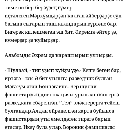
тиме ни бер-берәүҙең ғүмер
иҫтәлеген.Мәрхүмдәрҙән ҡалған әйберҙәрҙе сүп
багына сығарып ташлағандарын күргәне бар.
Бигерәк килешмәгән эш бит. Әкрәмгә әйтер ҙә,
күмерҙәр ҙә ҡуйырҙар.
Альбомды Әкрәм дә ҡараштырып ултырҙы.
- Шулаай, - тип һуҙып ҡуйҙы үҙе.- Кеше бөгөн бар,
иртәгә – юҡ. Ә бит һуғышта разведчик булған
Мәғәсүм ағай.Һөйләгәйне...Бер шулай
фашистарҙың дислокацияһы урынлашҡан ергә
разведкаға ебәрелгән. “Тел” эләктерергә тейеш
булғандар.Алдан өйрәнелгән карта буйынса
фашистарҙың уты емелдәгән тирәгә барып
етәләр. Икәү була улар. Воронин фамилиялы