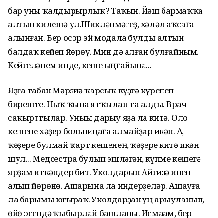
бар уны ҡалдырырлыҡ? Таҡһын. Йәш бармаҡҡа
алтын килешә ул.Шикләнмәгеҙ, хәләл аҡсаға
алынған. Бер осор эй модала булды алтын
балдаҡ кейеп йөрөү. Мин дә алған булғайным.
Кейгеләнем инде, кеше ыңғайына...
Яҙға табан Мәрзиә ҡарсыҡ күҙгә күренеп
биреште. Ныҡ ҡына ятҡылап та алды. Врач
саҡырттылар. Уныһы дарыу яҙа ла китә. Оло
кешене хәҙер больницаға һалмайҙар икән. Аһ,
ҡәҙере булмай ҡарт кешенең, ҡәҙере китә икән
шул... Медсестра булып эшләгән, күпме кешегә
ярҙам иткәндер бит. Уколдарын Айгизә инеп
һалып йөрөнө. Ашарына ла индерҙеләр. Ашауға
ла барымы юғыраҡ. Уколдарҙан һуң арыуланып,
өйө эсендә ҡыбырлай башланы. Исмаһам, бер