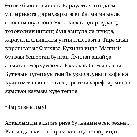
Өй эсе былай йыйнаҡ. Карауаты янындағы
ултырғыста дарыуҙары, эсеп бөтмәгән һыулы
стаканы шул көйө. Укол ҡаҙағандар күрәһең,
тотонолған шприц, буш ампула ла шунда,
карауаты янындағы ултырғыста ята. Тирә яғын
ҡараштарҙы Фәрхизә. Кухняға инде. Манный
бутҡаһы бешергән булған. Йүнләп ашай ҙа
алмаған, мәрхүмәгенә. Икмәк ҡабымы ла ята...
Бутҡаһын түгеп һауытын йыуҙы ла, уны шкафына
ҡуяйым тип ишеген асһа, эре генә хәрефтәр менән
яҙылған ҡағыҙға күҙе төштө.
“Фәрхизә һылыу!
Асҡысымды алырға риза булғаның өсөн рәхмәт.
Ҡапылдан китеп барһам, көс һиңә төшөр инде.