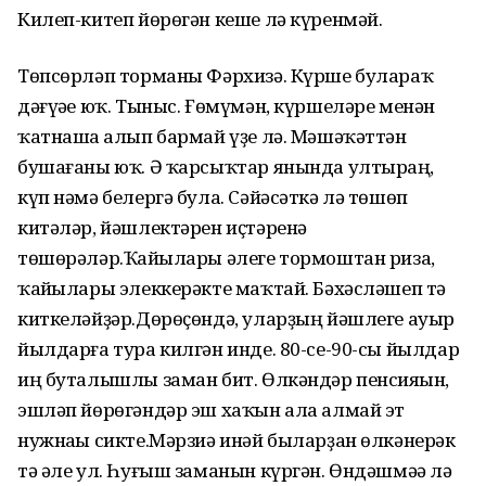
Килеп-китеп йөрөгән кеше лә күренмәй.
Төпсөрләп торманы Фәрхизә. Күрше булараҡ
дәғүәһе юҡ. Тыныс. Ғөмүмән, күршеләре менән
ҡатнаша һалып бармай үҙе лә. Мәшәҡәттән
бушағаны юҡ. Ә ҡарсыҡтар янында ултырһаң,
күп нәмә белергә була. Сәйәсәткә лә төшөп
китәләр, йәшлектәрен иҫтәренә
төшөрәләр.Ҡайһылары әлеге тормоштан риза,
ҡайһылары элеккерәкте маҡтай. Бәхәсләшеп тә
киткеләйҙәр.Дөрөҫөндә, уларҙың йәшлеге ауыр
йылдарға тура килгән инде. 80-се-90-сы йылдар
иң буталышлы заман бит. Өлкәндәр пенсияһын,
эшләп йөрөгәндәр эш хаҡын ала алмай эт
нужнаһы сикте.Мәрзиә инәй быларҙан өлкәнерәк
тә әле ул. Һуғыш заманын күргән. Өндәшмәһә лә