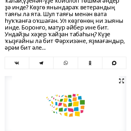
ҡалай,үҙенән-үҙе ҡойолоп төшмәгәндер
ҙә инде? Көҙгө янындараҡ ветерандың
таяғы ла ята. Шул таяғы менән вата
һуҡҡанға оҡшаған. Ул көҙгөнөң ни зыяны
инде. Боронғо, матур әйбер ине бит.
Ундайҙы хәҙер ҡайҙан табаһың? Күҙе
ҡыҙғайны ла бит Фәрхизәне, яҙмағандыр,
әрәм бит әле...