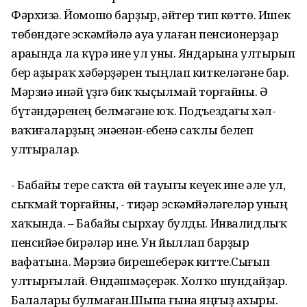
Фәрхизә. Йомошо барҙыр, әйтер тип көттө. Ишек
төбөндәге эскәмйәлә һауа һулаған пенсионерҙар
араһында ла күрә ине ул уны. Яндарына ултырып
бер аҙыраҡ хәбәрҙәрен тыңлап киткеләгәне бар.
Мәрзиә инәй һүҙгә бик ҡыҫылмай торғайны. Ә
бүтәндәренең белмәгәне юҡ. Подъездағы хәл-
ваҡиғаларҙың энәһенән-ебенә саҡлы белеп
ултыралар.
- Бабайы тере саҡта өй тауығы кеүек ине әле ул,
сыҡмай торғайны, - тиҙәр эскәмйәләгеләр уның
хаҡында. – Бабайы сырхау булды. Инвалидлыҡ
пенсийәһе бирәләр ине. Ун йыллап барҙыр
вафатына. Мәрзиә бирешеберәк китте.Сығып
ултырғылай. Өндәшмәҫерәк. Холҡо шундайҙар.
Балалары булмаған.Шыпа ғына яңғыҙ ахыры.