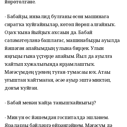
йөрөтөлгәне.
- Бабайҙы, инвалид булғаны өсөн машинаға
сиратҡа ҡуйғайнылар, көтөп йөрөп алғайныҡ.
Оҙаҡ ҡына йыйҙыҡ аҡсаһын да. Бабай
сәләмәтһеҙләнә башлағас, машинабыҙҙы ауылда
йәшәгән апайымдың улына бирҙек. Улын
яңғыҙы ғына үҫтерҙе апайым. Йыл да ауылға
ҡайтып хужалығында ярҙамлаштыҡ.
Мәғәсүмдең үҙенең туған-тумасаһы юҡ. Атаһы
һуғыштан ҡайтмаған, әсәһе ауыр эштә миктәп,
донъя ҡуйған.
- Бабай менән ҡайҙа танышҡайнығыҙ?
- Мин ун өс йәшемдән госпиталдә эшләнем.
Яраларҙы бәйләргә өйрәнгәйнем. Мәғәсүм дә