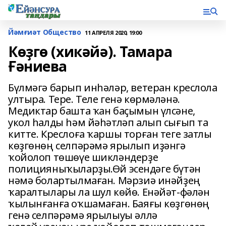
Йәмғиәт Общество
11 АПРЕЛЯ 2020, 19:00
Көҙгө (хикәйә). Тамара
Ғәниева
Бүлмәгә барып инһәләр, ветеран креслола
ултыра. Тере. Теле генә көрмәләнә.
Медиктар башта ҡан баҫымын үлсәне,
укол һалды һәм йәһәтләп алып сығып та
китте. Креслоға ҡаршы торған теге затлы
көҙгөнөң селпәрәмә ярылып иҙәнгә
ҡойолоп төшөүе шикләндерҙе
полицияныҡыларҙы.Өй эсендәге бүтән
нәмә болартылмаған. Мәрзиә инәйҙең
ҡаралтылары ла шул көйө. Енәйәт-фәлән
ҡылынғанға оҡшамаған. Баяғы көҙгөнөң
генә селпәрәмә ярылыуы әллә