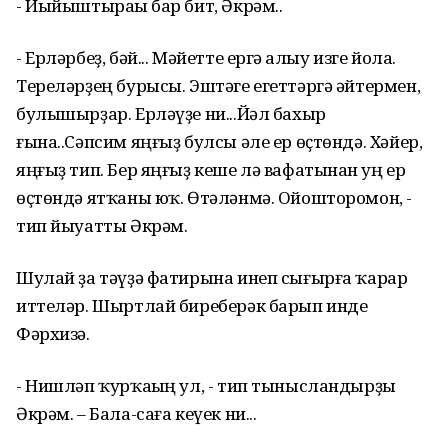
- Йыйыштыраһы бар бит, Әкрәм..
- Ерләрбеҙ, бәй... Мәйетте ергә һалыу изге йола.
Тереләрҙең бурысы. Эштәге егеттәргә әйтермен,
булышырҙар. Ерләүҙе ни...Йәл бахыр
ғына..Сәпсим яңғыҙ булсы әле ер өҫтөндә. Хәйер,
яңғыҙ тип. Бер яңғыҙ кеше лә вафатынан һуң ер
өҫтөндә ятҡаны юҡ. Өтәләнмә. Ойошторомон, -
тип йыуатты Әкрәм.
Шулай ҙа тәүҙә фатирына инеп сығырға ҡарар
иттеләр. Шыртлай биреберәк барып инде
Фәрхизә.
- Нишләп ҡурҡаһың ул, - тип тынысландырҙы
Әкрәм. – Бала-саға кеүек ни...