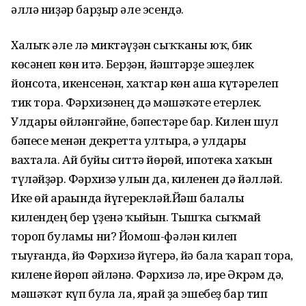
әллә ниҙәр барҙыр әле эсендә.
Халыҡ әле лә миктәүҙән сыҡҡаны юҡ, бик
көсәнеп көн итә. Берҙән, йәштәрҙе эшһеҙлек
йонсота, икенсенән, хаҡтар көн аша күтәрелеп
тик тора. Фәрхизәнең дә мәшәҡәте етерлек.
Улдары өйләнгәйне, бәпестәре бар. Килен шул
бәпесе менән декретта ултыра, ә улдары
вахтала. Ай буйы ситтә йөрөй, ипотека хаҡын
түләйҙәр. Фәрхизә улын да, киленен дә йәлләй.
Ике өй араһында йүгерекләй.Йәш балалы
килендең бер үҙенә ҡыйын. Тышҡа сыҡмай
тороп буламы ни? Йомош-фәлән килеп
тыуғанда, йә Фәрхизә йүгерә, йә бала ҡарап тора,
килене йөрөп әйләнә. Фәрхизә лә, ире Әкрәм дә,
мәшәҡәт күп булһа ла, ярай ҙа эшебеҙ бар тип