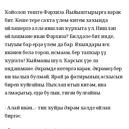
Ҡойолоп төштө Фәрхизә. Йыйыштырырға кәрәк
бит. Кеше тере саҡта үлем-китем хаҡында
һөйләшергә әллә нишләп ҡурҡыта ул. Нишләп
һөйләшмәне икән Фәрхизә? Билдәле бит инде,
тыуым бар ерҙә үлем дә бар. Яҡындары юҡ
икәнен белә тороп, исмаһам, бер тапҡыр һүҙ
ҡуҙғатһа! Ҡыйманы шул. Ҡарсыҡ үҙе лә
өндәшмәне. Әкрәмде көтөргә кәрәк. Әкрәмһеҙ бер
ни ҡылып булмай. Ярай ҙа фатирының асҡысын
биреп ҡуйғайны. Ныҡлап ятып китһәм, инә
алмаҫһығыҙ, һеҙҙә булһын, тигән булғайны.
- Алай икән...- тип ҡуйҙы Әкрәм хәлде һөйләп
биргәс.