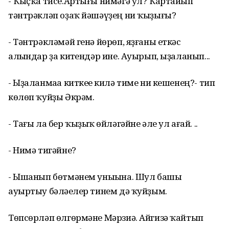
- Ҡыҫҡа тисе.Артығы нимәгә ул? Ҡартайып
тәнтрәкләп оҙаҡ йәшәүҙең ни ҡыҙығы?
- Тәнтрәкләмәй генә йөрөп, яҙғаны еткәс
алһындар ҙа китһендәр ине. Ауырып, ыҙаланып...
- Ыҙаланмаһа киткеһе килә тиме ни кешенең?- тип
көлөп ҡуйҙы Әкрәм.
- Тағы ла бер ҡыҙыҡ һөйләгәйне әле ул ағай. ..
- Нимә тигәйне?
- Ышанып бөтмәнем уныһына. Шул башы
ауыртыу бәләһелер тинем дә ҡуйҙым.
Төпсөрләп өлгөрмәне Мәрзиә. Айгизә ҡайтып