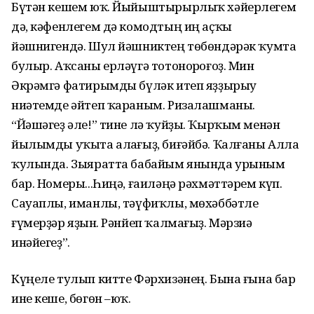
Бүтән кешем юҡ. Йыйыштырырлыҡ хәйерлегем
дә, кәфенлегем дә комодтың иң аҫҡы
йәшнигендә. Шул йәшниктең төбөндәрәк ҡумта
булыр. Аҡсаны ерләүгә тотонорһоғоҙ. Мин
Әкрәмгә фатирымды бүләк итеп яҙҙырыу
ниәтемде әйтеп ҡараным. Ризалашманы.
“Йәшәгеҙ әле!” тине лә ҡуйҙы. Ҡырҡым менән
йылымды уҡыта алһағыҙ, биғәйбә. Ҡалғаны Аллаһ
ҡулында. Зыяратта бабайым янында урыным
бар. Номеры...Һиңә, ғаиләңә рәхмәттәрем күп.
Сауаплы, иманлы, тәүфиҡлы, мөхәббәтле
ғүмерҙәр яҙһын. Рәнйеп ҡалмағыҙ. Мәрзиә
инәйегеҙ”.
Күңеле тулып китте Фәрхизәнең. Бына ғына бар
ине кеше, бөгөн –юҡ.