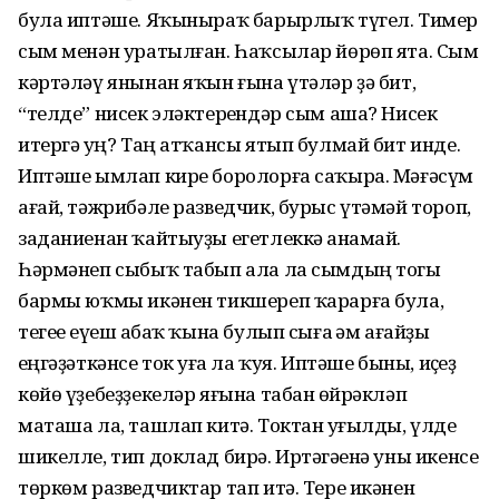
була иптәше. Яҡыныраҡ барырлыҡ түгел. Тимер
сым менән уратылған. Һаҡсылар йөрөп ята. Сым
кәртәләү янынан яҡын ғына үтәләр ҙә бит,
“телде” нисек эләктерһендәр сым аша? Нисек
итергә һуң? Таң атҡансы ятып булмай бит инде.
Иптәше ымлап кире боролорға саҡыра. Мәғәсүм
ағай, тәжрибәле разведчик, бурыс үтәмәй тороп,
заданиенан ҡайтыуҙы егетлеккә һанамай.
Һәрмәнеп сыбыҡ табып ала ла сымдың тогы
бармы юҡмы икәнен тикшереп ҡарарға була,
тегеһе еүеш һабаҡ ҡына булып сыға һәм ағайҙы
һеңгәҙәткәнсе ток һуға ла ҡуя. Иптәше быны, иҫһеҙ
көйө үҙебеҙҙекеләр яғына табан һөйрәкләп
маташа ла, ташлап китә. Токтан һуғылды, үлде
шикелле, тип доклад бирә. Иртәгәһенә уны икенсе
төркөм разведчиктар тап итә. Тере икәнен