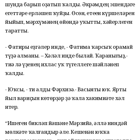
шунда барып оҙатып ҡалды. Әкрәмдең эшендәге
егеттәре ерләшеп ҡуйҙы. Өсөн, етеһен күршеләрен
йыйып, мәрхүмәнең өйөндә уҡытты, хәйерлеген
таратты.
- Фатиры һеҙгәлер инде, - Фатима ҡарсыҡ һорамай
түҙә алманы. – Хәләл инде былай. Ҡаранығыҙ,-
тиһә лә һүҙенең ихлас уҡ түгеллеге шәйләнеп
ҡалды.
- Юҡсы, - ти һалды Фәрхизә.- Васыяты юҡ. Ярты
йыл вариҫын көтөрҙәр ҙә ҡала хакимиәте хәл
итер.
“Ишеген бикләп йәшәне Мәрзийә, әллә ниндәй
мөлкәте ҡалғандыр әле. Кешенән юҡҡа