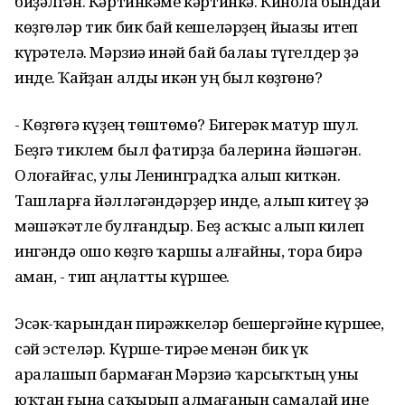
биҙәлгән. Кәртинкәме кәртинкә. Кинола бындай
көҙгөләр тик бик бай кешеләрҙең йыһазы итеп
күрһәтелә. Мәрзиә инәй бай балаһы түгелдер ҙә
инде. Ҡайҙан алды икән һуң был көҙгөнө?
- Көҙгөгә күҙең төштөмө? Бигерәк матур шул.
Беҙгә тиклем был фатирҙа балерина йәшәгән.
Олоғайғас, улы Ленинградҡа алып киткән.
Ташларға йәлләгәндәрҙер инде, алып китеү ҙә
мәшәҡәтле булғандыр. Беҙ асҡыс алып килеп
ингәндә ошо көҙгө ҡаршы алғайны, тора бирә
һаман, - тип аңлатты күршеһе.
Эсәк-ҡарындан пирәжкеләр бешергәйне күршеһе,
сәй эстеләр. Күрше-тирәһе менән бик үк
аралашып бармаған Мәрзиә ҡарсыҡтың уны
юҡтан ғына саҡырып алмағанын самалай ине