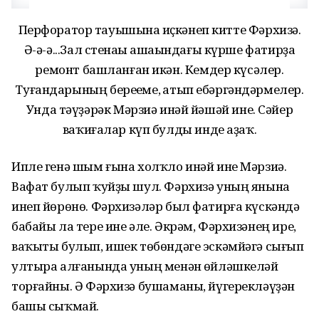
Перфоратор тауышына һиҫкәнеп китте Фәрхизә.
Ә-ә-ә...Зал стенаһы ашаһындағы күрше фатирҙа
ремонт башланған икән. Кемдер күсәлер.
Туғандарының береһеме, һатып ебәргәндәрмелер.
Унда тәүҙәрәк Мәрзиә инәй йәшәй ине. Сәйер
ваҡиғалар күп булды инде аҙаҡ.
Ипле генә шым ғына холҡло инәй ине Мәрзиә.
Вафат булып ҡуйҙы шул. Фәрхизә уның янына
инеп йөрөнө. Фәрхизәләр был фатирға күскәндә
бабайы ла тере ине әле. Әкрәм, Фәрхизәнең ире,
ваҡыты булып, ишек төбөндәге эскәмйәгә сығып
ултыра алғанында уның менән һөйләшкеләй
торғайны. Ә Фәрхизә бушаманы, йүгерекләүҙән
башы сыҡмай.