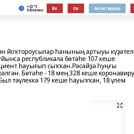
+22 °С
Вк
Ок
Антитеррор
Облачно
ын йоҡтороусылар һанының артыуы күҙәтел
уйынса республикала бөтәһе 107 кеше
ациент һауығып сыҡҡан.Рәсәйҙә һуңғы
кәлгән. Бөтәһе - 18 мең 328 кеше коронавир
 Был тәүлеккә 179 кеше һауыҡҡан, 18 үлем