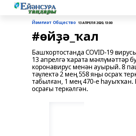
Йәмғиәт Общество
13 АПРЕЛЯ 2020, 13:00
#өйҙә_ҡал
Башҡортостанда COVID-19 вирус
13 апрелгә ҡарата мәғлүмәттәр б
коронавирус менән ауырый. 8 п
тәүлектә 2 мең 558 яңы осраҡ тер
табылған, 1 мең 470-е һауыҡҡан.
осрағы теркәлгән.