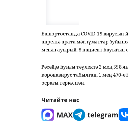
Башҡортостанда COVID-19 вирусын 
апрелгә ҡарата мәғлүмәттәр буйынс
менән ауырый. 8 пациент һауығып сы
Рәсәйҙә һуңғы тәүлектә 2 мең 558 яң
коронавирус табылған, 1 мең 470-е һ
осрағы теркәлгән.
Читайте нас