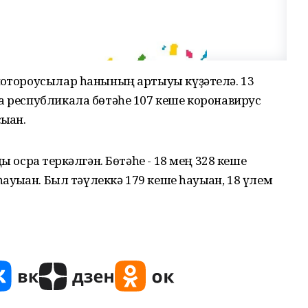
йоҡтороусылар һанының артыуы күҙәтелә. 13
а республикала бөтәһе 107 кеше коронавирус
ҡҡан.
ы осраҡ теркәлгән. Бөтәһе - 18 мең 328 кеше
ауыҡҡан. Был тәүлеккә 179 кеше һауыҡҡан, 18 үлем