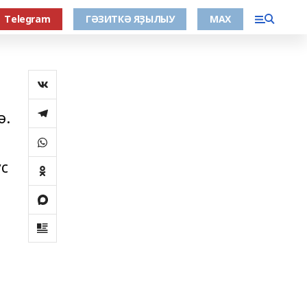
Тelegram
ГӘЗИТКӘ ЯҘЫЛЫУ
МАХ
ә.
ус