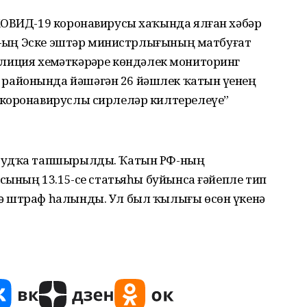
КОВИД-19 коронавирусы хаҡында ялған хәбәр
Р-ҙың Эске эштәр министрлығының матбуғат
полиция хеҙмәткәрҙәре көндәлек мониторинг
айонында йәшәгән 26 йәшлек ҡатын үҙенең
 коронавируслы сирлеләр килтерелеүе”
 судҡа тапшырылды. Ҡатын РФ-ның
ксының 13.15-се статьяһы буйынса ғәйепле тип
ә штраф һалынды. Ул был ҡылығы өсөн үкенә