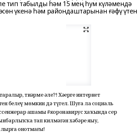
ле тип табылды һәм 15 мең һум күләмендә
сөн үкенә һәм райондаштарынан ғәфү үтен
таралыр, тиҙәрме әле?! Хәҙерге интернет
ен белеү мөмкин дә түгел. Шуға ла социаль
 мессенжерҙар ашамы #коронавирус хаҡында сер
сынбарлыҡҡа тап килмәгән хәбәрҙе яҙыу,
алырға онотмағыҙ!