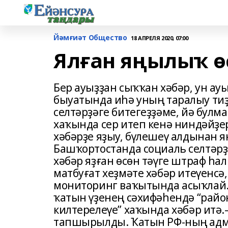
Йәмғиәт Общество
18 АПРЕЛЯ 2020, 07:00
Ялған яңылыҡ 
Бер ауыҙҙан сыҡҡан хәбәр, ун ауы
быуатында иһә уның таралыу тиҙл
селтәрҙәге битегеҙҙәме, йә бул
хаҡында сер итеп кенә ниндәйҙе
хәбәрҙе яҙыу, бүлешеү алдынан я
Башҡортостанда социаль селтәр
хәбәр яҙған өсөн тәүге штраф һ
матбуғат хеҙмәте хәбәр итеүенсә
мониторинг ваҡытында асыҡлай
ҡатын үҙенең сәхифәһендә “рай
килтерелеүе” хаҡында хәбәр итә.
тапшырылды. Ҡатын РФ-ның адми