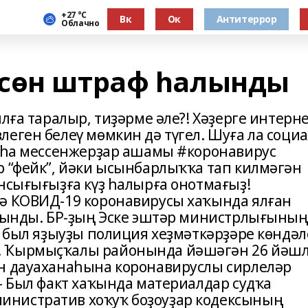
+27 °С
Вк
Ок
Антитеррор
Облачно
өсөн штраф һалынды
лға таралыр, тиҙәрме әле?! Хәҙерге интерн
еген белеү мөмкин дә түгел. Шуға ла соци
маһа мессенжерҙар ашамы #коронавирус
р “фейк”, йәки ысынбарлыҡҡа тап килмәгән
нсығығыҙға күҙ һалырға онотмағыҙ!
ҙә КОВИД-19 коронавирусы хаҡында ялған
алынды. БР-ҙың Эске эштәр министрлығының
, был яҙыуҙы полиция хеҙмәткәрҙәре көндәл
. Ҡырмыҫҡалы районында йәшәгән 26 йәш
он дауаханаһына коронавируслы сирлеләр
– Был факт хаҡында материалдар судҡа
нистратив хоҡуҡ боҙоуҙар кодексының