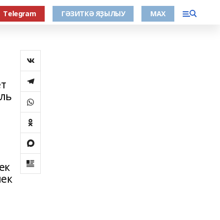
Тelegram
ГӘЗИТКӘ ЯҘЫЛЫУ
МАХ
ет
аль
ек
лек