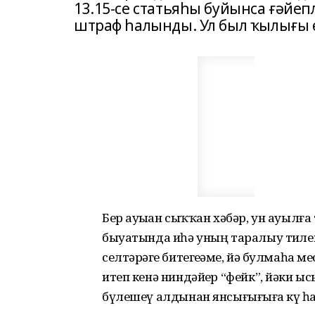
13.15-се статьяһы буйынса ғәйеп
штраф һалынды. Ул был ҡылығы ө
Бер ауыҙҙан сыҡҡан хәбәр, ун ауылға 
быуатында иһә уның таралыу тиҙлег
селтәрҙәге битегеҙҙәме, йә булмаһа
итеп кенә ниндәйҙер “фейк”, йәки ы
бүлешеү алдынан янсығығыҙға күҙ һ