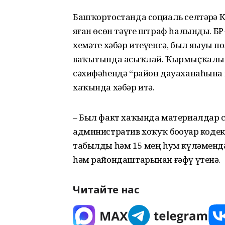
Башҡортостанда социаль селтәрҙә 
яҙған өсөн тәүге штраф һалынды. Б
хеҙмәте хәбәр итеүенсә, был яҙыуҙы 
ваҡытында асыҡлай. Ҡырмыҫҡалы р
сәхифәһендә “район дауаханаһына
хаҡында хәбәр итә.
– Был факт хаҡында материалдар
административ хоҡуҡ боҙоуҙар коде
табылды һәм 15 мең һум күләменд
һәм райондаштарынан ғәфү үтенә.
Читайте нас