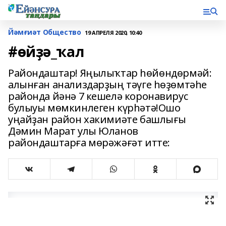
Йәмғиәт Общество
19 АПРЕЛЯ 2020, 10:40
#өйҙә_ҡал
Райондаштар! Яңылыҡтар һөйөндөрмәй:
алынған анализдарҙың тәүге һөҙөмтәһе
районда йәнә 7 кешелә коронавирус
булыуы мөмкинлеген күрһәтә!Ошо
уңайҙан район хакимиәте башлығы
Дәмин Марат улы Юланов
райондаштарға мөрәжәғәт итте: