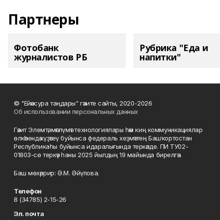
Партнеры
Фотобанк
Рубрика "Еда и
журналистов РБ
напитки"
© "Ейәнсура таңдары" гәзите сайты, 2020-2026
Об использовании персональных данных
Гәзит Элемтә, мәғлүмәт технологиялары һәм киң коммуникациялар
өлкәһендә күҙәтеү буйынса федераль хеҙмәттең Башҡортостан
Республикаһы буйынса идаралығында теркәлде. ПИ ТУ02-
01803-сө теркәү һаны 2025 йылдың 19 майында бирелгән.
Баш мөхәррир: Ә.М. Әйүпова.
Телефон
8 (34785) 2-15-26
Эл. почта