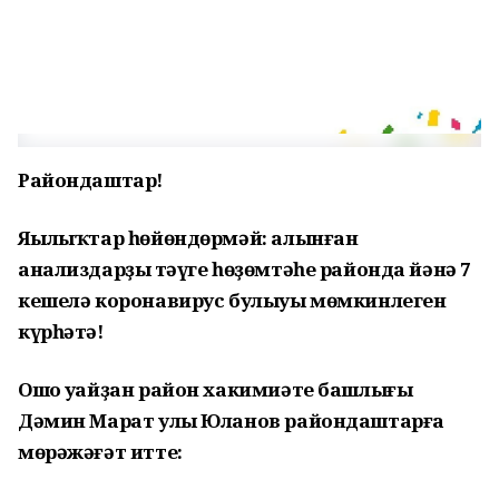
Райондаштар!
Яңылыҡтар һөйөндөрмәй: алынған
анализдарҙың тәүге һөҙөмтәһе районда йәнә 7
кешелә коронавирус булыуы мөмкинлеген
күрһәтә!
Ошо уңайҙан район хакимиәте башлығы
Дәмин Марат улы Юланов райондаштарға
мөрәжәғәт итте: