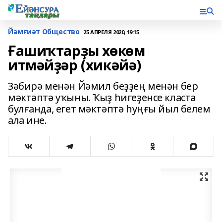
Йәмғиәт Общество
25 АПРЕЛЯ 2020, 19:15
Ғашиҡтарҙы хөкөм
итмәйҙәр (хикәйә)
Зәбирә менән Йәмил беҙҙең менән бер
мәктәптә уҡыны. Ҡыҙ һигеҙенсе класта
булғанда, егет мәктәптә һуңғы йыл белем
ала ине.