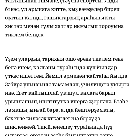
таҡтаһынан төшмәне, өҫтәүенә спортсы. Унды
бөткәс, ул армияға китте, ҡыҙ вәғәҙәләр биреп
оҙатып ҡалды, ғашиҡтарҙың араһын яҡты
хистәр менән тулы хаттар нығытып тороуына
тиклем белдек.
Үҙем уларҙың тарихын ошо еренә тиклем генә
белә инем, ҡалғаны тураһында күп йылдар
үткәс ишеттем. Йәмил әрменән ҡайтаһы йылда
Зәбирә унынсыны тамамлап, училищеға уҡырға
инә. Егет ҡайтышлай уҡ шул ҡалаға барып
урынлашып, институтҡа инергә әҙерләнә. Бөтәһе
лә яҡшы, ыңғай бара, алда йәштәрҙе яҡты,
бәхетле киләсәк көткәнлегенә берәү ҙә
шикләнмәй. Тик өйләнешеү тураһында һүҙ
сығарғас, егеттең әсәһе был никахҡа теше-