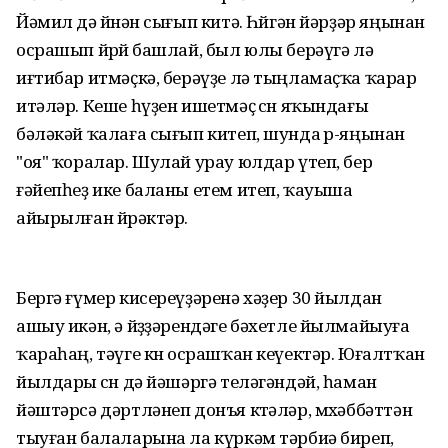
Йәмил дә өйөнән сығып китә. Һөйгән йәрҙәр яңынан
осрашып йөрөй башлай, был юлы берәүгә лә
иғтибар итмәҫкә, берәүҙе лә тыңламаҫҡа ҡарар
итәләр. Кеше һүҙен ишетмәҫ өсөн яҡындағы
бәләкәй ҡалаға сығып китеп, шунда өр-яңынан
"оя" ҡоралар. Шулай урау юлдар үтеп, бер
ғәйепһеҙ ике баланы етем итеп, ҡауыша
айырылған йөрәктәр.
Бергә ғүмер кисереүҙәренә хәҙер 30 йылдан
ашыу икән, ә йөҙҙәрендәге бәхетле йылмайыуға
ҡараһаң, тәүге көн осрашҡан кеүектәр. Юғалтҡан
йылдары өсөн дә йәшәргә теләгәндәй, һаман
йәштәрсә дәртләнеп донъя көтәләр, мөхәббәттән
тыуған балаларына ла күркәм тәрбиә биреп,