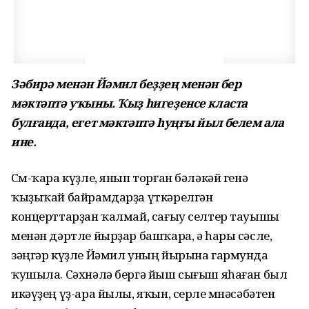
Зәбирә менән Йәмил беҙҙең менән бер
мәктәптә уҡыны. Ҡыҙ һигеҙенсе класта
булғанда, егет мәктәптә һуңғы йыл белем ала
ине.
Сөм-ҡара күҙле, янып торған бәләкәй генә
ҡыҙыҡай байрамдарҙа үткәрелгән
концерттарҙан ҡалмай, сағыу селтер тауышы
менән дәртле йырҙар башҡара, ә һары сәсле,
зәңгәр күҙле Йәмил уның йырына гармунда
ҡушыла. Сәхнәлә бергә йыш сығыш яһаған был
икәүҙең үҙ-ара йылы, яҡын, серле мөнәсәбәтен