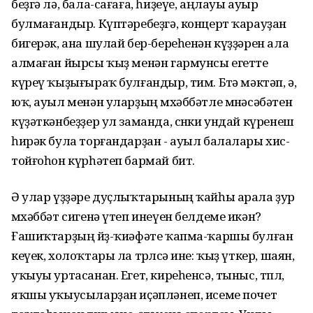
беҙгә лә, бала-сағаға, һиҙеүе, аңлауы ауыр
булмағандыр. Күптәребеҙгә, концерт ҡарауҙан
бигерәк, ана шулай бер-береһенән күҙҙәрен ала
алмаған йырсы ҡыҙ менән гармунсы егетте
күреү ҡыҙығыраҡ булғандыр, тим. Бөтә мәктәп, ә,
юҡ, ауыл менән уларҙың мөхәббәтле мөнәсәбәтен
күҙәткәнбеҙҙер ул заманда, сөнки ундай күренеш
һирәк була торғандарҙан - ауыл балалары хис-
тойғоһон күрһәтеп бармай бит.
Ә улар үҙҙәре дуҫлыҡтарының ҡайһы арала ҙур
мөхәббәт сигенә үтеп инеүен белдеме икән?
Ғашиҡтарҙың йөҙ-ҡиәфәте ҡапма-ҡаршы булған
кеүек, холоҡтары ла төрлөсә ине: ҡыҙ үткер, шаян,
уҡыуы уртасанан. Егет, киреһенсә, тыныс, төплө,
яҡшы уҡыусыларҙан иҫәпләнеп, исеме почет