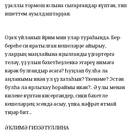
үҙаллы тормош юлына сығарғандар күптән, тип
ишеттем ауылдаштарҙан.
Оҙаҡ уйланып йөрөнөм мин улар тураһында. Бер-
береһе өсөн яратылған кешеләрҙе айырыу,
уларҙың маңлайына яҙылғанды үҙгәртергә
теләү, үҙ улын бәхетһеҙлеккә этәреү нимәгә
кәрәк булғандыр әсәгә? Һуңлап булһа ла
аңланымы икән ул үҙ хатаһын? Үкенәме? Эстән
булһа ла ярлыҡау һораймы икән?.. Ә улы менән
килене күптән кисергәндер, сөнки бәхетле
кешеләрҙең эсендә асыу, үпкә, нәфрәт ятмай
тиҙәр бит...
ӘҠЛИМӘ ҒИЗЗӘТУЛЛИНА