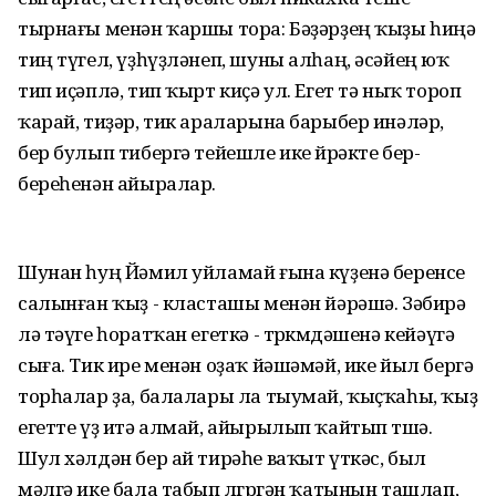
тырнағы менән ҡаршы тора: Бәҙәрҙең ҡыҙы һиңә
тиң түгел, үҙһүҙләнеп, шуны алһаң, әсәйең юҡ
тип иҫәплә, тип ҡырт киҫә ул. Егет тә ныҡ тороп
ҡарай, тиҙәр, тик араларына барыбер инәләр,
бер булып тибергә тейешле ике йөрәкте бер-
береһенән айыралар.
Шунан һуң Йәмил уйламай ғына күҙенә беренсе
салынған ҡыҙ - класташы менән йәрәшә. Зәбирә
лә тәүге һоратҡан егеткә - төркөмдәшенә кейәүгә
сыға. Тик ире менән оҙаҡ йәшәмәй, ике йыл бергә
торһалар ҙа, балалары ла тыумай, ҡыҫҡаһы, ҡыҙ
егетте үҙ итә алмай, айырылып ҡайтып төшә.
Шул хәлдән бер ай тирәһе ваҡыт үткәс, был
мәлгә ике бала табып өлгөргән ҡатынын ташлап,