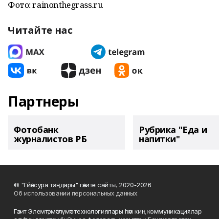
Фото: rainonthegrass.ru
Читайте нас
Партнеры
Фотобанк
Рубрика "Еда и
журналистов РБ
напитки"
© "Ейәнсура таңдары" гәзите сайты, 2020-2026
Об использовании персональных данных
Гәзит Элемтә, мәғлүмәт технологиялары һәм киң коммуникациялар