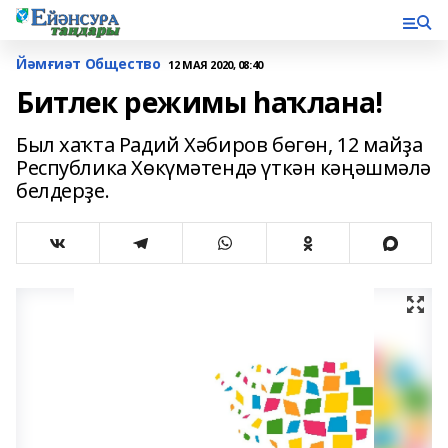
Йәмғиәт Общество
12 МАЯ 2020, 08:40
Битлек режимы һаҡлана!
Был хаҡта Радий Хәбиров бөгөн, 12 майҙа
Республика Хөкүмәтендә үткән кәңәшмәлә
белдерҙе.