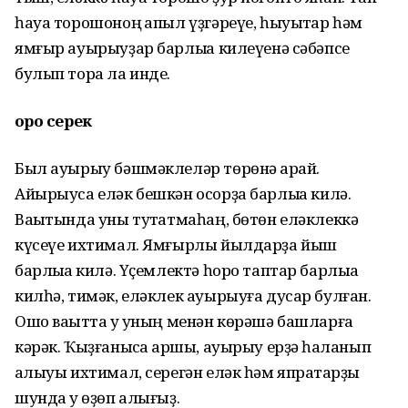
һауа торошоноң ҡапыл үҙгәреүе, һыуыҡтар һәм
ямғыр ауырыуҙар барлыҡҡа килеүенә сәбәпсе
булып тора ла инде.
Һоро серек
Был ауырыу бәшмәклеләр төрөнә ҡарай.
Айырыуса еләк бешкән осорҙа барлыҡҡа килә.
Ваҡытында уны туҡтатмаһаң, бөтөн еләклеккә
күсеүе ихтимал. Ямғырлы йылдарҙа йыш
барлыҡҡа килә. Үҫемлектә һоро таптар барлыҡҡа
килһә, тимәк, еләклек ауырыуға дусар булған.
Ошо ваҡытта уҡ уның менән көрәшә башларға
кәрәк. Ҡыҙғанысҡа ҡаршы, ауырыу ерҙә һаҡланып
ҡалыуы ихтимал, серегән еләк һәм япраҡтарҙы
шунда уҡ өҙөп алығыҙ.