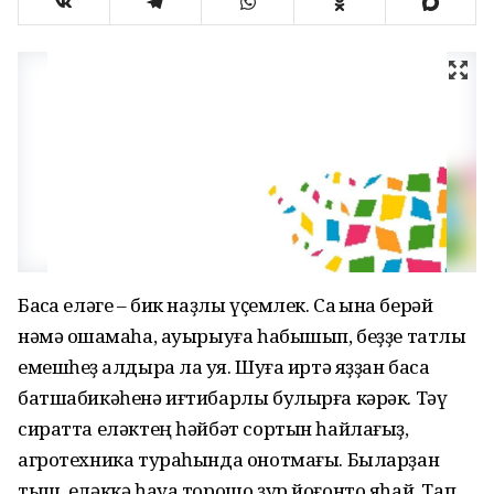
Баҡса еләге – бик наҙлы үҫемлек. Саҡ ҡына берәй
нәмә оҡшамаһа, ауырыуға һабышып, беҙҙе татлы
емешһеҙ ҡалдыра ла ҡуя. Шуға иртә яҙҙан баҡса
батшабикәһенә иғтибарлы булырға кәрәк. Тәү
сиратта еләктең һәйбәт сортын һайлағыҙ,
агротехника тураһында онотмағы. Быларҙан
тыш, еләккә һауа торошо ҙур йоғонто яһай. Тап