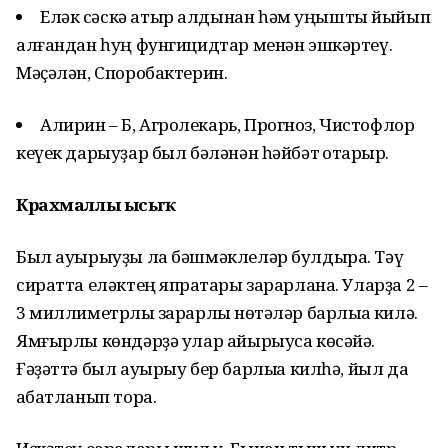
Еләк сәскә атыр алдынан һәм уңышты йыйып
алғандан һуң фунгицидтар менән эшкәртеү.
Мәҫәлән, Споробактерин.
Алирин – Б, Агролекарь, Прогноз, Чистофлор
кеүек дарыуҙар был бәләнән һәйбәт ҡотҡарыр.
Крахмаллы ысыҡ
Был ауырыуҙы ла бәшмәклеләр булдыра. Тәү
сиратта еләктең япраҡтары зарарлана. Уларҙа 2 –
3 миллиметрлыҡ зарарлы нөҡтәләр барлыҡҡа килә.
Ямғырлы көндәрҙә улар айырыуса көсәйә.
Ғәҙәттә был ауырыу бер барлыҡҡа килһә, йыл да
ҡабатланып тора.