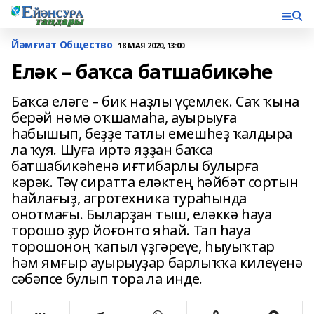
Йәмғиәт Общество
18 МАЯ 2020, 13:00
Еләк – баҡса батшабикәһе
Баҡса еләге – бик наҙлы үҫемлек. Саҡ ҡына
берәй нәмә оҡшамаһа, ауырыуға
һабышып, беҙҙе татлы емешһеҙ ҡалдыра
ла ҡуя. Шуға иртә яҙҙан баҡса
батшабикәһенә иғтибарлы булырға
кәрәк. Тәү сиратта еләктең һәйбәт сортын
һайлағыҙ, агротехника тураһында
онотмағы. Быларҙан тыш, еләккә һауа
торошо ҙур йоғонто яһай. Тап һауа
торошоноң ҡапыл үҙгәреүе, һыуыҡтар
һәм ямғыр ауырыуҙар барлыҡҡа килеүенә
сәбәпсе булып тора ла инде.