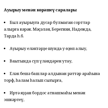
Ауырыу менән көрәшеү саралары
Был ауырыуға дусар булмаған сорттар
алырға кәрәк. Мәҫәлән, Берегиня, Надежда,
Тарда һ.б.
Ауырыу еләктәрҙе шунда уҡ өҙөп алыу,
Ваҡытында сүп үләндәрен утау,
Еләк бешә башлар алдынан рәттәр араһына
торф, һалам һалып сығырға,
Иртә яҙҙан бордос ҡатнашмаһы менән
эшкәртеү,