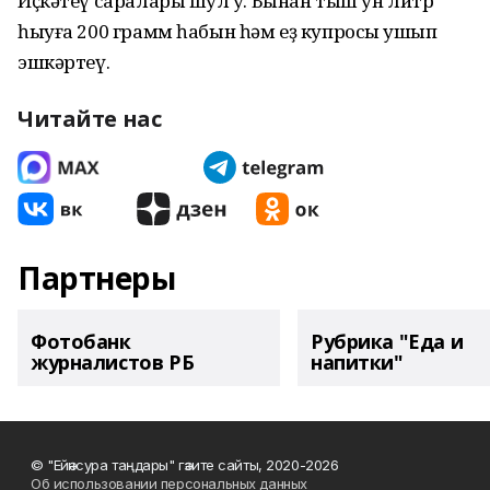
Иҫкәтеү саралары шул уҡ. Бынан тыш ун литр
һыуға 200 грамм һабын һәм еҙ купросы ҡушып
эшкәртеү.
Читайте нас
Партнеры
Фотобанк
Рубрика "Еда и
журналистов РБ
напитки"
© "Ейәнсура таңдары" гәзите сайты, 2020-2026
Об использовании персональных данных