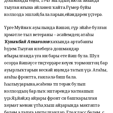
дошманды еңеп, 1945 йылдың июль айында
тыуған яғына әйләнеп ҡайта.Ғүмер буйы
колхозда эшләй,балаларын,ейәндәрен үҫтерә.
Үрге Муйнаҡ ауылында йәшәп, гүр эйәһе булған
хөрмәтле тыл ветераны – әсәйемдең атаһы
Ҡунаҡбай Атнағолов
хаҡында артабанғы
һүҙем.Тыуған илебеҙгә дошмандар
ябырылғанда уға ни бары ете йәш була. Шул
осорҙа йәшәүсе тиҫтерҙәре кеүек тормоштоң бар
ауырлыҡтарын кескәй иңендә татып үҫә. Атаһы,
ағаһы фронтта, ғаиләлә биш бала.
Һылыуҙарына,әсәһенә төп терәк булып
колхоздың барлыҡ эштәрендә ҡатнашып
үҫә.Яҙ,йәй,көҙ айҙары фронт өсөн башҡарылған
хеҙмәт менән үтһә,ҡыш айҙарында мәктәптә
белем алырға ынтылғандар. Ете класс белем, өс