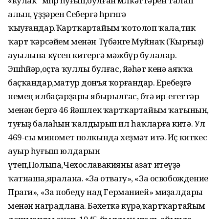
«кулак” мөһөрө һуғып,булған мөлкәттәрен талап
алып, үҙҙәрен Себергә һөргөнгә
ҡыуғандар.Ҡартҡартайым ҡотолоп ҡала,тик
ҡарт ҡәрсәйем менән Түбәнге Муйнаҡ (Ҡырғыҙ)
ауылына күсеп китергә мәжбүр булалар.
Эшһөйәр,оҫта ҡуллы булғас, йәһәт кенә аяҡҡа
баҫҡандар,матур донъя ҡорғандар. Еребеҙгә
немец илбаҫарҙары ябырылғас, бөтә ир-егеттәр
менән бергә 46 йәшлек ҡартҡартайым ҡатынын,
туғыҙ балаһын ҡалдырып ил һаҡларға китә. Ул
469-сы миномет полкында хеҙмәт итә. Иҫ киткес
ауыр һуғыш юлдарын
үтеп,Польша,Чехославакияны азат итеүҙә
ҡатнаша,яралана. «За отвагу», «За освобождение
Праги», «За победу над Германией» миҙалдары
менән наградлана. Бәхеткә күрә,ҡартҡартайым