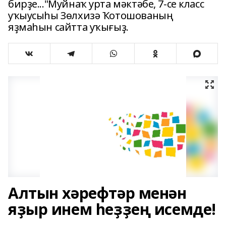
бирҙе..."Муйнаҡ урта мәктәбе, 7-се класс
уҡыусыһы Зөлхизә Ҡотошованың
яҙмаһын сайтта уҡығыҙ.
Алтын хәрефтәр менән
яҙыр инем һеҙҙең исемде!