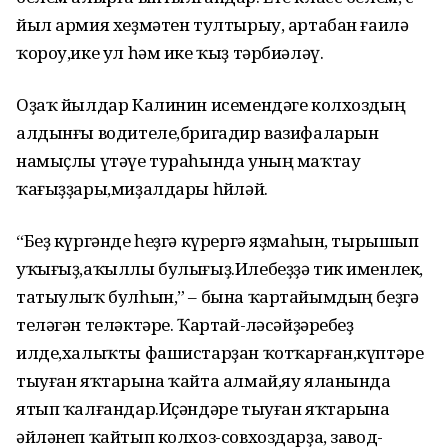
йыл армия хеҙмәтен тултырыу, артабан ғаилә
ҡороу,ике ул һәм ике ҡыҙ тәрбиәләү.
Оҙаҡ йылдар Калинин исемендәге колхоздың
алдынғы водителе,бригадир вазифаларын
намыҫлы үтәүе тураһында уның маҡтау
ҡағыҙҙары,миҙалдары һөйләй.
“Беҙ күргәнде һеҙгә күрергә яҙмаһын, тырышып
уҡығыҙ,аҡыллы булығыҙ.Илебеҙҙә тик именлек,
татыулыҡ булһын,” – бына ҡартайымдың беҙгә
теләгән теләктәре. Ҡартай-өләсәйҙәребеҙ
илде,халыҡты фашистарҙан ҡотҡарған,күптәре
тыуған яҡтарына ҡайта алмай,яу яланында
ятып ҡалғандар.Иҫәндәре тыуған яҡтарына
әйләнеп ҡайтып колхоз-совхоздарҙа, завод-