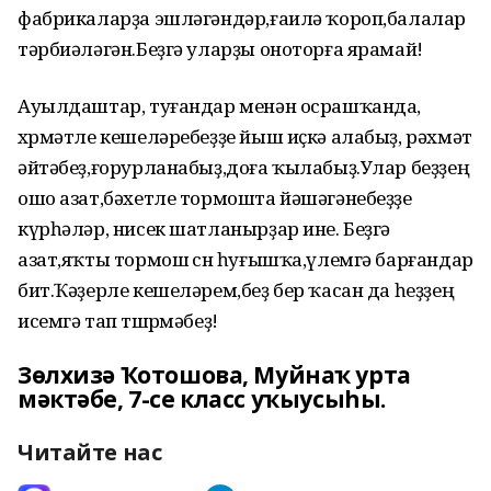
фабрикаларҙа эшләгәндәр,ғаилә ҡороп,балалар
тәрбиәләгән.Беҙгә уларҙы оноторға ярамай!
Ауылдаштар, туғандар менән осрашҡанда,
хөрмәтле кешеләребеҙҙе йыш иҫкә алабыҙ, рәхмәт
әйтәбеҙ,ғорурланабыҙ,доға ҡылабыҙ.Улар беҙҙең
ошо азат,бәхетле тормошта йәшәгәнебеҙҙе
күрһәләр, нисек шатланырҙар ине. Беҙгә
азат,яҡты тормош өсөн һуғышҡа,үлемгә барғандар
бит.Ҡәҙерле кешеләрем,беҙ бер ҡасан да һеҙҙең
исемгә тап төшөрмәбеҙ!
Зөлхизә Ҡотошова, Муйнаҡ урта
мәктәбе, 7-се класс уҡыусыһы.
Читайте нас