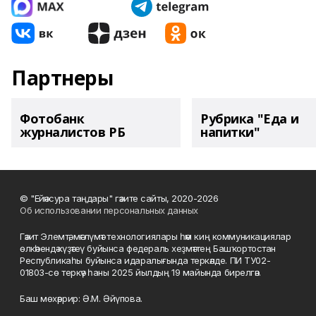
Партнеры
Фотобанк
Рубрика "Еда и
журналистов РБ
напитки"
© "Ейәнсура таңдары" гәзите сайты, 2020-2026
Об использовании персональных данных
Гәзит Элемтә, мәғлүмәт технологиялары һәм киң коммуникациялар
өлкәһендә күҙәтеү буйынса федераль хеҙмәттең Башҡортостан
Республикаһы буйынса идаралығында теркәлде. ПИ ТУ02-
01803-сө теркәү һаны 2025 йылдың 19 майында бирелгән.
Баш мөхәррир: Ә.М. Әйүпова.