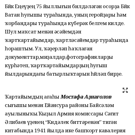
Бөйөк Еңеүҙең 75 йыллығын билдәләгән осорҙа Бөйөк
Ватан һуғышы тураһында, уның геройҙары һәм
ҡорбандары тураһында күберәк белгем килде.
Шул маҡсат менән әсәйемдән
ҡартҡартайымдар, ҡартөләсәйемдәр тураһында
һораштым. Ул, ҡәҙерләп һаҡлаған
документтар,миҙалдар,фотографияларҙы
күрһәтеп, ҡартҡартайымдарҙың һуғыш
йылдарындағы батырлыҡтарын һөйләп бирҙе.
Ҡартайымдың ағаһы
Мостафа Аҙнағолов
сығышы менән Ейәнсура районы Байсәләм
ауылыныҡы.Ҡыҙыл Армия комиссары Сәғит
Әлибаев үҙенең “Көндәлек биттәренән” тигән
китабында 1941 йылда ике башҡорт кавалерия