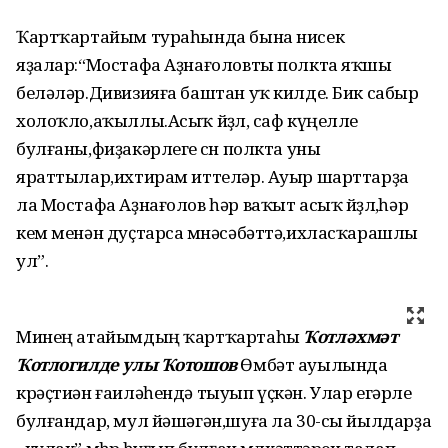
Ҡартҡартайым тураһында бына нисек
яҙалар:“Мостафа Аҙнағоловты полкта яҡшы
беләләр.Дивизияға баштан уҡ килде. Бик сабыр
холоҡло,аҡыллы.Асыҡ йөҙлө, саф күңелле
булғаны,фиҙакәрлеге өсөн полкта уны
яраттылар,ихтирам иттеләр. Ауыр шарттарҙа
ла Мостафа Аҙнағолов һәр ваҡыт асыҡ йөҙлө,һәр
кем менән дуҫтарса мөнәсәбәттә,ихласҡарашлы
ул”.
Минең атайымдың ҡартҡартаһы
Ҡотләхмәт
Ҡотлогилде улы Ҡотошов
Өмбәт ауылында
крәҫтиән ғаиләһендә тыуып үҫкән. Улар егәрле
булғандар, мул йәшәгән,шуға ла 30-сы йылдарҙа