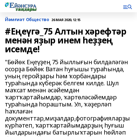
Йәмғиәт Общество
26 МАЯ 2020, 12:15
#Еңеүгә_75 Алтын хәрефтәр
менән яҙыр инем һеҙҙең
исемде!
"Бөйөк Еңеүҙең 75 йыллығын билдәләгән
осорҙа Бөйөк Ватан һуғышы тураһында,
уның геройҙары һәм ҡорбандары
тураһында күберәк белгем килде. Шул
маҡсат менән әсәйемдән
ҡартҡартайымдар, ҡартөләсәйемдәр
тураһында һораштым. Ул, ҡәҙерләп
һаҡлаған
документтар,миҙалдар,фотографияларҙы
күрһәтеп, ҡартҡартайымдарҙың һуғыш
йылдарындағы батырлыҡтарын һөйләп