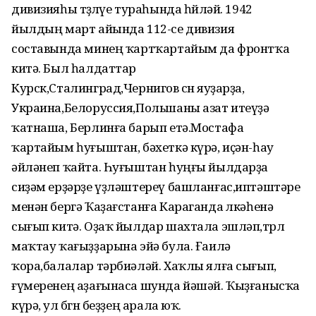
дивизияһы төҙөлөүе тураһында һөйләй. 1942
йылдың март айында 112-се дивизия
составында минең ҡартҡартайым да фронтҡа
китә. Был һалдаттар
Курск,Сталинград,Чернигов өсөн яуҙарҙа,
Украина,Белоруссия,Польшаны азат итеүҙә
ҡатнаша, Берлинға барып етә.Мостафа
ҡартайым һуғыштан, бәхеткә күрә, иҫән-һау
әйләнеп ҡайта. Һуғыштан һуңғы йылдарҙа
сиҙәм ерҙәрҙе үҙләштереү башланғас,иптәштәре
менән бергә Ҡаҙағстанға Караганда өлкәһенә
сығып китә. Оҙаҡ йылдар шахтала эшләп,төрлө
маҡтау ҡағыҙҙарына эйә була. Ғаилә
ҡора,балалар тәрбиәләй. Хаҡлы ялға сығып,
ғүмеренең аҙағынаса шунда йәшәй. Ҡыҙғанысҡа
күрә, ул бөгөн беҙҙең арала юҡ.