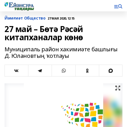
Йәмғиәт Общество
27 МАЯ 2020, 12:15
27 май – Бөтә Рәсәй
китапханалар көнө
Муниципаль район хакимиәте башлығы
Д. Юлановтың ҡотлауы