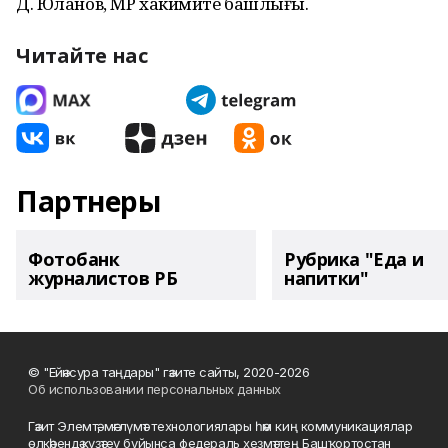
Д. Юланов, МР хакимиәте башлығы.
Читайте нас
Партнеры
Фотобанк
Рубрика "Еда и
журналистов РБ
напитки"
© "Ейәнсура таңдары" гәзите сайты, 2020-2026
Об использовании персональных данных
Гәзит Элемтә, мәғлүмәт технологиялары һәм киң коммуникациялар
өлкәһендә күҙәтеү буйынса федераль хеҙмәттең Башҡортостан