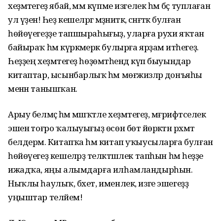
хеҙмәтегеҙ ябай, әммә күпме изгелек һәм бәҫ туплаған
ул үҙенә! Һеҙ кешеләргә мәҙәниәткә, сәнғәткә булған
һөйөүегеҙҙе тапшыраһығыҙ, уларға рухи яҡтан
байыраҡ һәм күркәмерәк булырға ярҙам итәһегеҙ.
Һеҙҙең хеҙмәтегеҙ һөҙөмтәһендә күп быуындар
китаптар, ысынбарлыҡ һәм мөғжизәләр донъяһы
менән танышҡан.
Арыу белмәҫ һәм мәшәҡәтле хеҙмәтегеҙ, мәғрифәтселек
эшенә тоғро ҡалыуығыҙ өсөн бөтә йөрәктән рәхмәт
белдерәм. Китапҡа һәм китап уҡыусыларға булған
һөйөүегеҙ кешеләрҙә теләктәшлек тапһын һәм һеҙҙе
ижадҡа, яңы алымдарға илһамландырһын.
Ныҡлы һаулыҡ, бәхет, именлек, изге эшегеҙҙә
уңыштар теләйем!