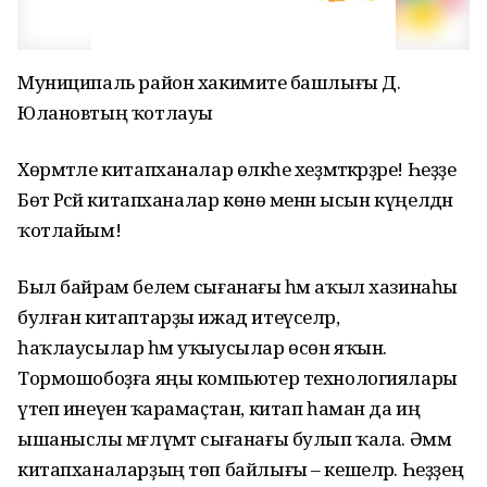
Муниципаль район хакимиәте башлығы Д.
Юлановтың ҡотлауы
Хөрмәтле китапханалар өлкәһе хеҙмәткәрҙәре! Һеҙҙе
Бөтә Рәсәй китапханалар көнө менән ысын күңелдән
ҡотлайым!
Был байрам белем сығанағы һәм аҡыл хазинаһы
булған китаптарҙы ижад итеүселәр,
һаҡлаусылар һәм уҡыусылар өсөн яҡын.
Тормошобоҙға яңы компьютер технологиялары
үтеп инеүенә ҡарамаҫтан, китап һаман да иң
ышаныслы мәғлүмәт сығанағы булып ҡала. Әммә
китапханаларҙың төп байлығы – кешеләр. Һеҙҙең