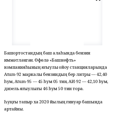
Башҡортостандың баш ҡалаһында бензин
ҡиммәтләнгән. Өфөлә «Башнефть»
компанияһының яғыулыҡ ҡойоу станцияларында
Atum-92 маркалы бензиндың бер литры — 42,40
һум, Atum-95 — 45 һум 05 тин, АИ-92 — 42,10 һум,
дизель яғыулығы 46 һум 50 тин тора.
Һуңғы тапҡыр хаҡ 2020 йылың ғинуар башында
артҡайны.