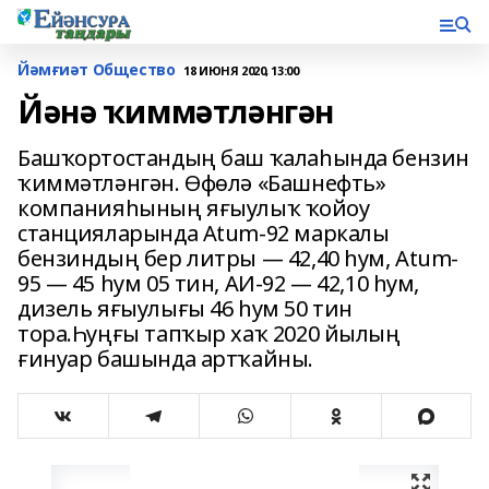
Йәмғиәт Общество
18 ИЮНЯ 2020, 13:00
Йәнә ҡиммәтләнгән
Башҡортостандың баш ҡалаһында бензин
ҡиммәтләнгән. Өфөлә «Башнефть»
компанияһының яғыулыҡ ҡойоу
станцияларында Atum-92 маркалы
бензиндың бер литры — 42,40 һум, Atum-
95 — 45 һум 05 тин, АИ-92 — 42,10 һум,
дизель яғыулығы 46 һум 50 тин
тора.Һуңғы тапҡыр хаҡ 2020 йылың
ғинуар башында артҡайны.