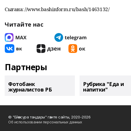
Сығанаҡ: //www.bashinform.ru/bash/1463132/
Читайте нас
Партнеры
Фотобанк
Рубрика "Еда и
журналистов РБ
напитки"
© "Ейәнсура таңдары" гәзите сайты, 2020-2026
Об использовании персональных данных