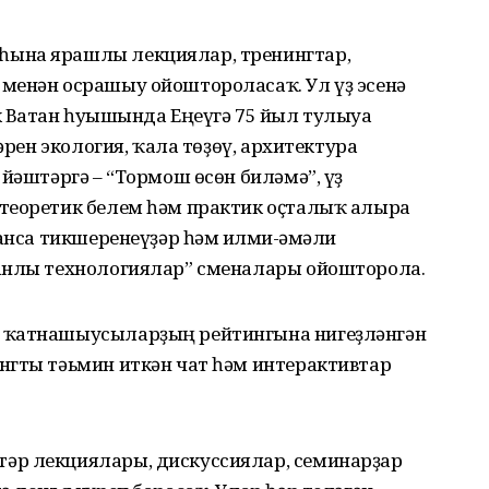
ына ярашлы лекциялар, тренингтар,
менән осрашыу ойоштороласаҡ. Ул үҙ эсенә
 Ватан һуғышында Еңеүгә 75 йыл тулыуға
әрен экология, ҡала төҙөү, архитектура
 йәштәргә – “Тормош өсөн биләмә”, үҙ
теоретик белем һәм практик оҫталыҡ алырға
анса тикшеренеүҙәр һәм ғилми-ғәмәли
һанлы технологиялар” сменалары ойошторола.
 ҡатнашыусыларҙың рейтингына нигеҙләнгән
нгты тәьмин иткән чат һәм интерактивтар
әр лекциялары, дискуссиялар, семинарҙар