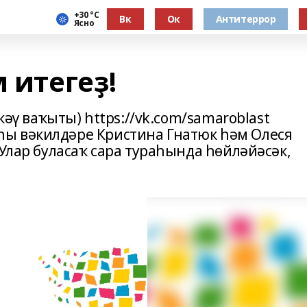
+30 °С
Вк
Ок
Антитеррор
Ясно
 итегеҙ!
кәү ваҡыты) https://vk.com/samaroblast
ы вәкилдәре Кристина Гнатюк һәм Олеся
 Улар буласаҡ сара тураһында һөйләйәсәк,