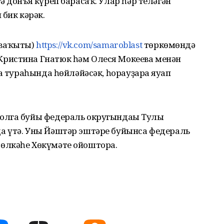
ә донъя күреп барасаҡ. Улар һәр теләгән
 бик кәрәк.
ү ваҡыты)
https://vk.com/samaroblast
төркөмөндә
ристина Гнатюк һәм Олеся Мокеева менән
а тураһында һөйләйәсәк, һорауҙарға яуап
олга буйы федераль округындағы Тулы
а үтә. Уны Йәштәр эштәре буйынса федераль
өлкәһе Хөкүмәте ойоштора.