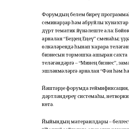
Форумдың белем биреү программаһ
семинарҙар һәм абруйлы ҡунаҡтар 
дүрт тематик йүнәлеште ала: Бөйөк
арналған “Беҙҙең Еңеү” сменаһы; үҙҙ
өлкәләрендә һынап ҡарарға теләгән
бизнесын тормошҡа ашырған саҡта 
теләгәндәргә – “Минең бизнес”, зам
эшләнмәләргә арналған “Фән һәм 
Йәштәрҙе форумда геймификсация,
дәртләндереү системаһы, нетворки
көтә.
Йыйындың матераилдары – белгест