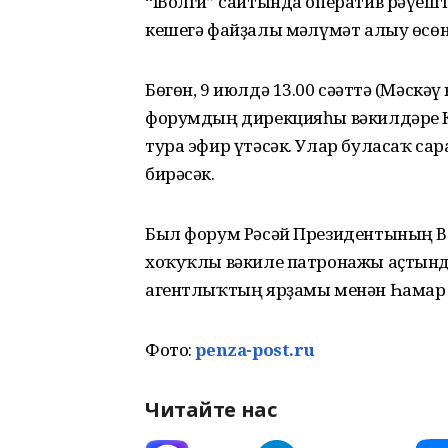
“iВолги” сайтында оператив рәүешт
кешегә файҙалы мәғлүмәт алыу өсөн
Бөгөн, 9 июлдә 13.00 сәғәттә (Мәскә
форумдың дирекцияһы вәкилдәре К
тура эфир үтәсәк. Улар буласаҡ сар
бирәсәк.
Был форум Рәсәй Президентының В
хоҡуҡлы вәкиле патронажы аҫтынд
агентлыҡтың ярҙамы менән Һамар 
Фото:
penza-post.ru
Читайте нас