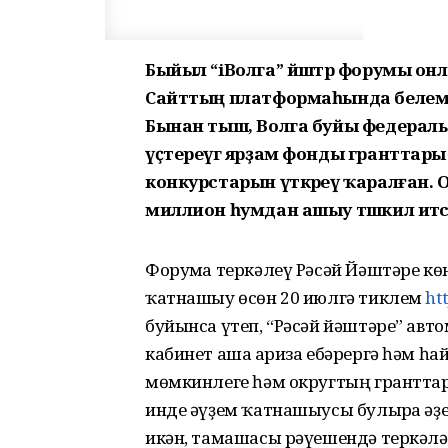
Быйыл “iВолга” йәштәр форумы онлай
Сайттың платформаһында белем бир
Бынан тыш, Волга буйы федерал
үҫтереүгә ярҙам фонды гранттары
конкурстарын үткәреү ҡаралған.
миллион һумдан ашыу тәшкил итәсә
Форумға теркәлеү Рәсәй Йәштәре к
ҡатнашыу өсөн 20 июлгә тиклем
ht
буйынса үтеп, “Рәсәй йәштәре” ав
кабинет аша ғариза ебәрергә һәм һа
мөмкинлеге һәм округтың гранттар
инде әүҙем ҡатнашыусы булырға әҙе
икән, тамашасы рәүешендә теркәлә