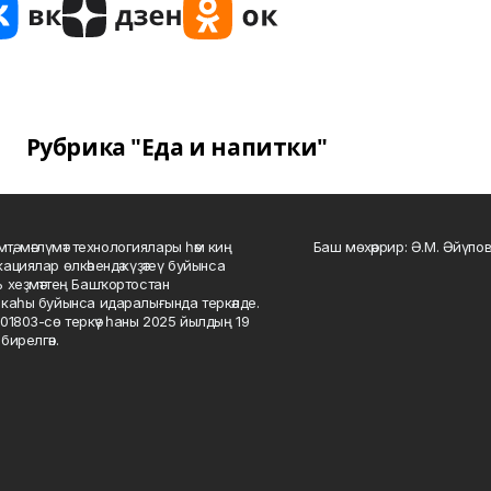
Рубрика "Еда и напитки"
мтә, мәғлүмәт технологиялары һәм киң
Баш мөхәррир: Ә.М. Әйүпов
ациялар өлкәһендә күҙәтеү буйынса
 хеҙмәттең Башҡортостан
каһы буйынса идаралығында теркәлде.
01803-сө теркәү һаны 2025 йылдың 19
бирелгән.