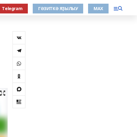
Тelegram
ГӘЗИТКӘ ЯҘЫЛЫУ
МАХ