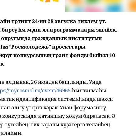
н тәртиптә 24-нән 28 авгусҡа тиклем үтә.
еү һәм мәҙәни-ял программалары эшләйәсәк.
ь округында гражданлыҡ институтын
 һәм “Росмолодежь” проекттары
 Округ конкурсының грант фонды быйыл 10
к.
өнө алдынан, 26 июндән башланды. Унда
tps://myrosmol.ru/event/46965
һылтанмаһы
томатик идентификация системаһында шәхси
йлап алыу үтергә кәрәк. Унан форумға инеү
 конкурсында ҡатнашыу хоҡуғы биреләсәк. Ә
р түгелһең, тик сараны күҙәтергә теләйһең
 алаһың.