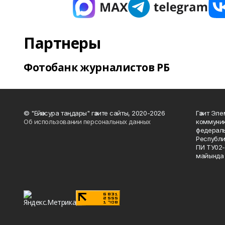
Партнеры
Фотобанк журналистов РБ
© "Ейәнсура таңдары" гәзите сайты, 2020-2026
Гәзит Эле
Об использовании персональных данных
коммуник
федераль
Республи
ПИ ТУ02-
майында 