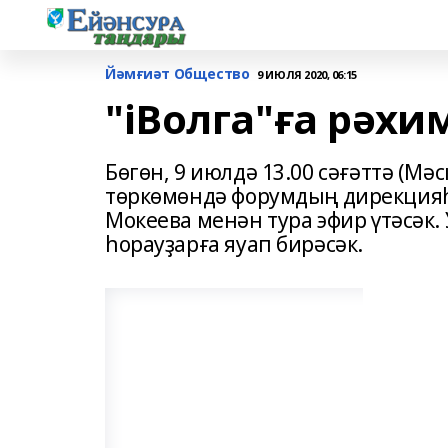
Йәмғиәт Общество
9 ИЮЛЯ 2020, 06:15
"iВолга"ға рәхим
Бөгөн, 9 июлдә 13.00 сәғәттә (Мәс
төркөмөндә форумдың дирекцияһ
Мокеева менән тура эфир үтәсәк.
һорауҙарға яуап бирәсәк.