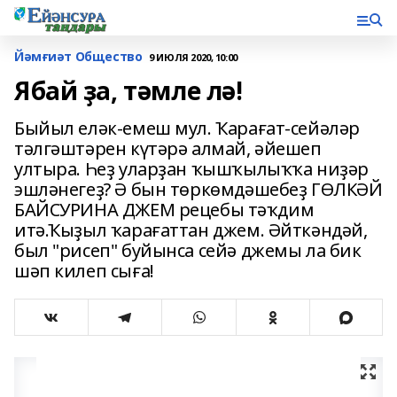
Йәмғиәт Общество
9 ИЮЛЯ 2020, 10:00
Ябай ҙа, тәмле лә!
Быйыл еләк-емеш мул. Ҡарағат-сейәләр
тәлгәштәрен күтәрә алмай, әйешеп
ултыра. Һеҙ уларҙан ҡышҡылыҡҡа ниҙәр
эшләнегеҙ? Ә бын төркөмдәшебеҙ ГӨЛКӘЙ
БАЙСУРИНА ДЖЕМ рецебы тәҡдим
итә.Ҡыҙыл ҡарағаттан джем. Әйткәндәй,
был "рисеп" буйынса сейә джемы ла бик
шәп килеп сыға!