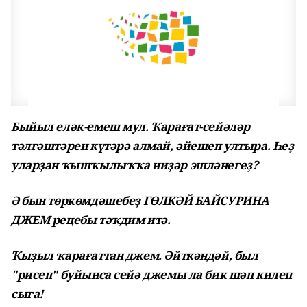
Быйыл еләк-емеш мул. Ҡарағат-сейәләр
тәлгәштәрен күтәрә алмай, әйешеп ултыра. Һеҙ
уларҙан ҡышҡылыҡҡа ниҙәр эшләнегеҙ?
Ә бын төркөмдәшебеҙ ГӨЛКӘЙ БАЙСУРИНА
ДЖЕМ рецебы тәҡдим итә.
Ҡыҙыл ҡарағаттан джем. Әйткәндәй, был
"рисеп" буйынса сейә джемы ла бик шәп килеп
сыға!