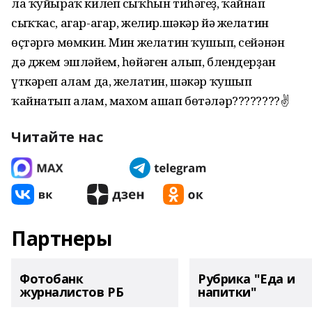
ла ҡуйыраҡ килеп сыҡһын тиһәгеҙ, ҡайнап
сыҡҡас, агар-агар, желир.шәкәр йә желатин
өҫтәргә мөмкин. Мин желатин ҡушып, сейәнән
дә джем эшләйем, һөйәген алып, блендерҙан
үткәреп алам да, желатин, шәкәр ҡушып
ҡайнатып алам, махом ашап бөтәләр????????✌
Читайте нас
Партнеры
Фотобанк
Рубрика "Еда и
журналистов РБ
напитки"