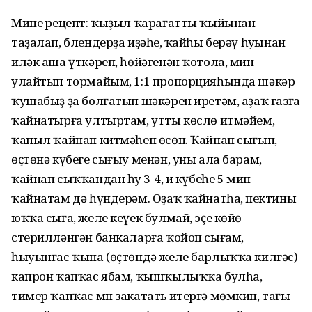
Минең рецепт: ҡыҙыл ҡарағатты ҡыйынан
таҙалап, блендерҙа иҙәһең, ҡайһы берәү һуңынан
иләк аша үткәреп, һөйәгенән ҡотола, мин
улайтып тормайым, 1:1 пропорцияһында шәкәр
ҡушабыҙ ҙа болғатып шәкәрен иретәм, аҙаҡ газға
ҡайнатырға ултыртам, утты көслө итмәйем,
ҡапыл ҡайнап китмәһен өсөн. Ҡайнап сығып,
өҫтөнә күбеге сығыу менән, уны ала барам,
ҡайнап сыҡҡандан һуң 3-4, иң күбеһе 5 мин
ҡайнатам дә һүндерәм. Оҙаҡ ҡайнатһаң, пектины
юҡҡа сыға, желе кеүек булмай, эҫе көйө
стерилләнгән банкаларға ҡойоп сығам,
һыуынғас ҡына (өҫтөндә желе барлыҡҡа килгәс)
капрон ҡапҡас ябам, ҡышҡылыҡҡа булһа,
тимер ҡапҡас мн закатать итергә мөмкин, тағы