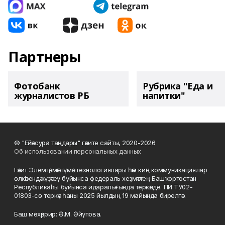
Партнеры
Фотобанк
Рубрика "Еда и
журналистов РБ
напитки"
© "Ейәнсура таңдары" гәзите сайты, 2020-2026
Об использовании персональных данных
Гәзит Элемтә, мәғлүмәт технологиялары һәм киң коммуникациялар
өлкәһендә күҙәтеү буйынса федераль хеҙмәттең Башҡортостан
Республикаһы буйынса идаралығында теркәлде. ПИ ТУ02-
01803-сө теркәү һаны 2025 йылдың 19 майында бирелгән.
Баш мөхәррир: Ә.М. Әйүпова.