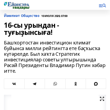
Йәмғиәт Общество
10 ИЮЛЯ 2020, 07:00
16-сы урындан -
туғыҙынсыға!
Башҡортостан инвестицион климат
буйынса милли рейтингта ете баҫҡысҡа
күтәрелде. Был хаҡта Стратегик
инвестициялар советы ултырышында
Рәсәй Президенты Владимир Путин хәбәр
итте.