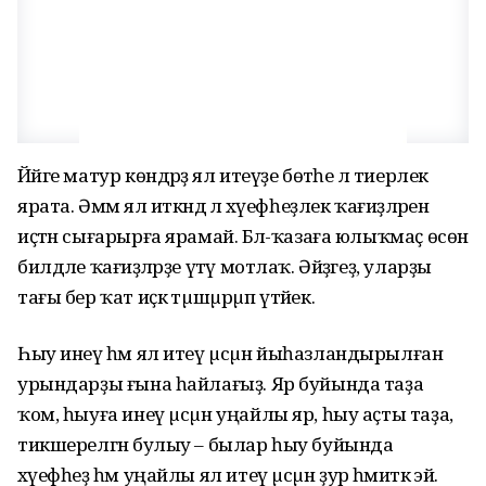
Йәйге матур көндәрҙә ял итеүҙе бөтәһе лә тиерлек
ярата. Әммә ял иткәндә лә хәүефһеҙлек ҡағиҙәләрен
иҫтән сығарырға ярамай. Бәлә-ҡазаға юлыҡмаҫ өсөн
билдәле ҡағиҙәләрҙе үтәү мотлаҡ. Әйҙәгеҙ, уларҙы
тағы бер ҡат иҫкә тµшµрµп үтәйек.
Һыу инеү һәм ял итеү µсµн йыһазландырылған
урындарҙы ғына һайлағыҙ. Яр буйында таҙа
ҡом, һыуға инеү µсµн уңайлы яр, һыу аҫты таҙа,
тикшерелгән булыу – былар һыу буйында
хәүефһеҙ һәм уңайлы ял итеү µсµн ҙур әһәмиәткә эйә.