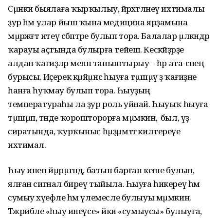
Сµнки быялаға ҡырҡылыу, йәрәхәтләнеү ихтималы
ҙур һәм улар йыш ҡына медицина ярҙамына
мµрәжәғәт итеү сәбәптәре булып тора. Балалар µлкәндәр
ҡарауы аҫтында булырға тейеш. Кескәйҙәрҙе
алдан ҡағиҙәләр менән таныштырыу – һәр ата-әсәнең
бурысы. Иҫерек кµйµнсә һыуға тµшµү ҙә ҡағиҙәне
һанға һуҡмау булып тора. Һыуҙың
температураһы ла ҙур роль уйнай. Һыуыҡ һыуға
тµшµп, тәнде ҡорошторорға мµмкин, ә был, үҙ
сиратында, ҡурҡыныс һµҙµмтәгә килтереүе
ихтимал.
Һыу инеп йµрµгәндә, батып барған кеше булып,
ялған сигнал биреү тыйыла. Һыуға һикереү һәм
сумыу хәүефле һәм үлемесле булыуы мµмкин.
Тәжрибәле «һыу инеүсе» йәки «сумыусы» булыуға,