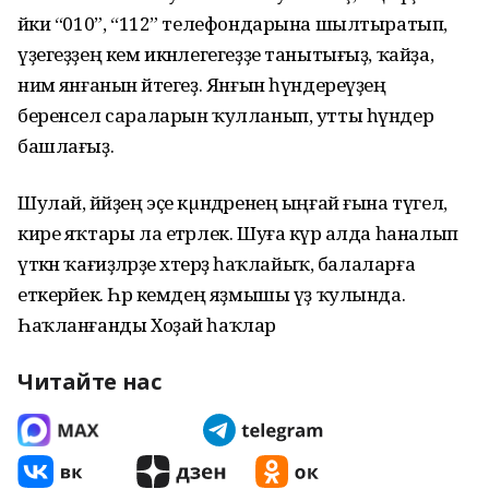
йәки “010”, “112” телефондарына шылтыратып,
үҙегеҙҙең кем икәнлегегеҙҙе танытығыҙ, ҡайҙа,
нимә янғанын әйтегеҙ. Янғын һүндереүҙең
беренсел сараларын ҡулланып, утты һүндерә
башлағыҙ.
Шулай, йәйҙең эҫе кµндәренең ыңғай ғына түгел,
кире яҡтары ла етәрлек. Шуға күрә алда һаналып
үткән ҡағиҙәләрҙе хәтерҙә һаҡлайыҡ, балаларға
еткерәйек. Һәр кемдең яҙмышы үҙ ҡулында.
Һаҡланғанды Хоҙай һаҡлар
Читайте нас