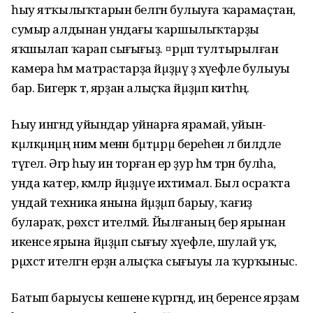
һыу ятҡылыҡтарын белгән булыуға ҡарамаҫтан,
сумыр алдынан ундағы ҡаршылыҡтарҙы
яҡшылап ҡарап сығығыҙ. ¤рµп тултырылған
камера һәм матрастарҙа йµҙµү ҙә хәүефле булыуы
бар. Бигерәк тә, ярҙан алыҫҡа йµҙµп китһәң.
Һыу ингәндә уйындар уйнарға ярамай, уйын-
кµлкµнµң нимә менән бµтµрµ береһенә лә билдәле
түгел. Әгәр һыу инә торған ер ҙур һәм тәрән булһа,
унда катер, кәмәләр йµҙµүе ихтимал. Был осраҡта
ундай техника янына йµҙµп барыу, ҡағиҙә
булараҡ, рөхсәт ителмәй. Йылғаның бер ярынан
икенсе ярына йµҙµп сығыу хәүефле, шулай уҡ,
рµхсәт ителгән ерҙән алыҫҡа сығыуы ла ҡурҡыныс.
Батып барыусы кешене күргәндә, иң беренсе ярҙам