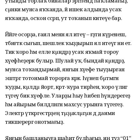
утынды торлаҡ биналар эргәһендә һаҡламағыҙ,
сµнки мунса яҡҡанда, йә ишек алдында усаҡ
яҡҡанда, осҡон сәсрәп, ут тоҡанып китеүе бар.
Йәйге осорҙа, ғаилә менән ял итеү – ғәҙәти күренеш,
тәбиғәткә сығып, шешлек ҡыҙҙырып ял итеүгә ни етә.
Тик ҡоро һәм елле кµндәрҙә усаҡ яҡмай тороу
хәүефһеҙерәк булыр. Шулай уҡ, бындай кµндәрҙә,
мунса тоҡандырмай, янғын хәүефе тыуҙырған
эштәргә тотонмай торорға кәрәк. Һүнеп бµтмәгән
ҡуҙҙы, кµлдµ йорт, кәртә-ҡура тирәһенә, ҡоро үләнгә
түгеү бик хәүефле. Уларҙы һыу һибеп һүндерегеҙ
һәм айырым билдәләнгән махсус урынға түгегеҙ.
Электр үткәргестәрҙең тµҙµклµгµн дә даими
тикшерергә онотмағыҙ.
Янғын башланыуға шаһит булһағыҙ, иң тәүҙә “01”