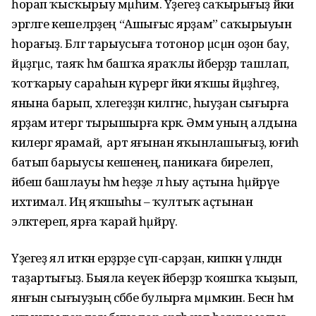
һорап ҡысҡырыу мµһим. Үҙегеҙ саҡырығыҙ йәки
эргәләге кешеләрҙең “Ашығыс ярҙам” саҡырыуын
һорағыҙ. Бәләгә тарыусыға тотонор µсµн оҙон бау,
йµҙгµс, таяҡ һәм башҡа яраҡлы әйберҙәр ташлап,
ҡотҡарыу сараһын күрергә йәки яҡшы йµҙһәгеҙ,
янына барып, хәлегеҙҙән килгәнсә, һыуҙан сығырға
ярҙам итергә тырышырға кәрәк. Әммә уның алдына
килергә ярамай, ә арт яғынан яҡынлашығыҙ, юғиһә
батып барыусы кешенең, паникаға бирелеп,
йәбешә башлауы һәм һеҙҙе лә һыу аҫтына һµйрәүе
ихтимал. Иң яҡшыһы – ҡултыҡ аҫтынан
эләктереп, ярға ҡарай һµйрәү.
Үҙегеҙ ял иткән ерҙәрҙе сүп-сарҙан, кипкән үләндән
таҙартығыҙ. Быяла кеүек әйберҙәр ҡояшҡа ҡыҙып,
янғын сығыуҙың сәбәбе булырға мµмкин. Бесән һәм