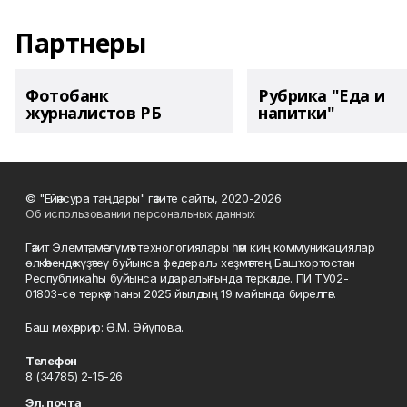
Партнеры
Фотобанк
Рубрика "Еда и
журналистов РБ
напитки"
© "Ейәнсура таңдары" гәзите сайты, 2020-2026
Об использовании персональных данных
Гәзит Элемтә, мәғлүмәт технологиялары һәм киң коммуникациялар
өлкәһендә күҙәтеү буйынса федераль хеҙмәттең Башҡортостан
Республикаһы буйынса идаралығында теркәлде. ПИ ТУ02-
01803-сө теркәү һаны 2025 йылдың 19 майында бирелгән.
Баш мөхәррир: Ә.М. Әйүпова.
Телефон
8 (34785) 2-15-26
Эл. почта