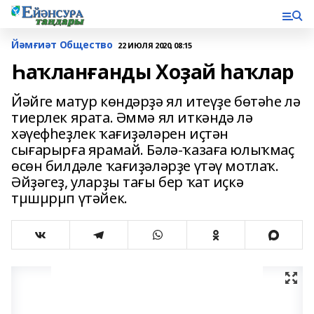
Йәмғиәт Общество
22 ИЮЛЯ 2020, 08:15
Һаҡланғанды Хоҙай һаҡлар
Йәйге матур көндәрҙә ял итеүҙе бөтәһе лә
тиерлек ярата. Әммә ял иткәндә лә
хәүефһеҙлек ҡағиҙәләрен иҫтән
сығарырға ярамай. Бәлә-ҡазаға юлыҡмаҫ
өсөн билдәле ҡағиҙәләрҙе үтәү мотлаҡ.
Әйҙәгеҙ, уларҙы тағы бер ҡат иҫкә
тµшµрµп үтәйек.