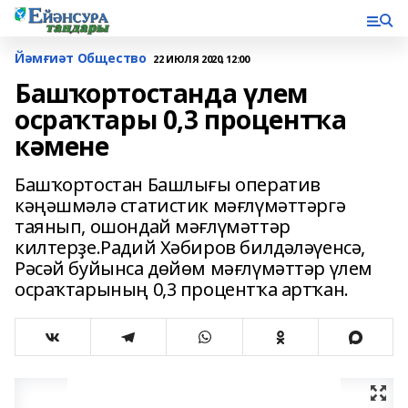
Йәмғиәт Общество
22 ИЮЛЯ 2020, 12:00
Башҡортостанда үлем
осраҡтары 0,3 процентҡа
кәмене
Башҡортостан Башлығы оператив
кәңәшмәлә статистик мәғлүмәттәргә
таянып, ошондай мәғлүмәттәр
килтерҙе.Радий Хәбиров билдәләүенсә,
Рәсәй буйынса дөйөм мәғлүмәттәр үлем
осраҡтарының 0,3 процентҡа артҡан.