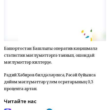
Башҡортостан Башлығы оператив кәңәшмәлә
статистик мәғлүмәттәргә таянып, ошондай
мәғлүмәттәр килтерҙе.
Радий Хәбиров билдәләүенсә, Рәсәй буйынса
дөйөм мәғлүмәттәр үлем осраҡтарының 0,3
процентҡа артҡан.
Читайте нас