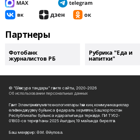
Партнеры
Фотобанк
Рубрика "Еда и
журналистов РБ
напитки"
© "Ейәнсура таңдары" гәзите сайты, 2020-2026
Об использовании персональных данных
Гәзит Элемтә, мәғлүмәт технологиялары һәм киң коммуникациялар
өлкәһендә күҙәтеү буйынса федераль хеҙмәттең Башҡортостан
Республикаһы буйынса идаралығында теркәлде. ПИ ТУ02-
01803-сө теркәү һаны 2025 йылдың 19 майында бирелгән.
Баш мөхәррир: Ә.М. Әйүпова.