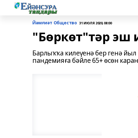
Йәмғиәт Общество
31 ИЮЛЯ 2020, 08:00
"Бөркөт"тәр эш 
Барлыҡҡа килеүенә бер генә йы
пандемияға бәйле 65+ өсөн кара