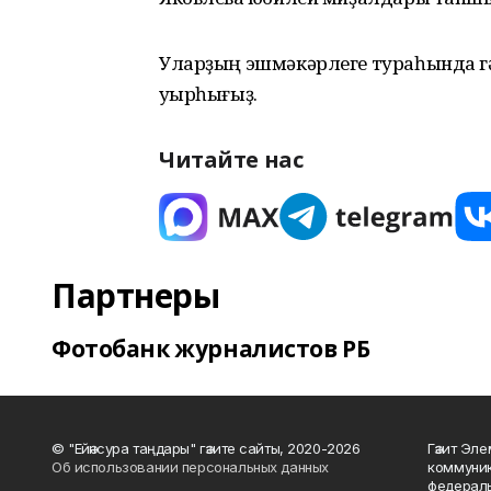
Уларҙың эшмәкәрлеге тураһында г
уҡырһығыҙ.
Читайте нас
Партнеры
Фотобанк журналистов РБ
© "Ейәнсура таңдары" гәзите сайты, 2020-2026
Гәзит Эле
Об использовании персональных данных
коммуник
федераль