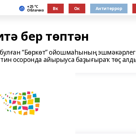
+25 °С
Вк
Ок
Антитеррор
Облачно
итә бер төптән
л булған “Бөркөт” ойошмаһының эшмәкәрлег
нтин осоронда айырыуса баҙығыраҡ төҫ алд