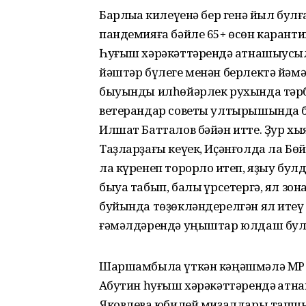
Барлыҡҡа килеүенә бер генә йыл б
пандемияға бәйле 65+ өсөн каранти
Һуғыш хәрәкәттәрендә ҡатнашыусыл
йәштәр бүлеге менән берлектә йәм
быуынды илһөйәрлек рухында тәрби
ветерандар советы ултырышында 
Илшат Батталов бәйән итте. Ҙур хы
Таҙларҙағы кеүек, Иҫәнғолда ла Бө
ла күренеп торорлоҡ итеп, яҙыу бул
быуа табып, балыҡ үрсетергә, ял зо
буйында төҙөкләндерелгән ял итеү
ғәмәлдәрендә уңыштар юлдаш бул
Шаршамбыла үткән кәңәшмәлә МР 
Аҡбутин һуғыш хәрәкәттәрендә ҡатн
Яковлевҡа юбилей миҙалдары тапш