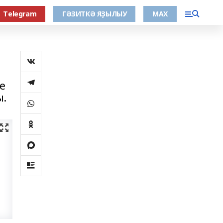
Тelegram
ГӘЗИТКӘ ЯҘЫЛЫУ
МАХ
е
ы.