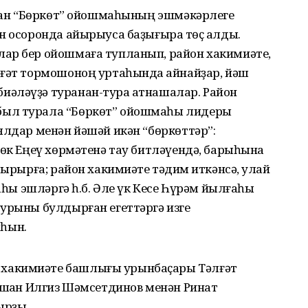
улған “Бөркөт” ойошмаһының эшмәкәрлеге
н осоронда айырыуса баҙығыраҡ төҫ алды.
ар бер ойошмаға тупланып, район хакимиәте,
әғәт тормошоноң уртаһында ҡайнайҙар, йәш
әләүҙә туранан-тура ҡатнашалар. Район
был турала “Бөркөт” ойошмаһы лидеры
ялдар менән йәшәй икән “бөркөттәр”:
йөк Еңеү хөрмәтенә тау битләүендә, барыһына
дырырға; район хакимиәте тәҡдим иткәнсә, ҡулай
наһы эшләргә һ.б. Әле үк Кесе Һүрәм йылғаһы
 урыны булдырған егеттәргә изге
һын.
хакимиәте башлығы урынбаҫары Тәлғәт
ашҡан Илгиз Шәмсетдинов менән Ринат
ырҙы.