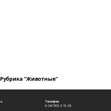
Рубрика "Животные"
а.
Телефон
8 (34785) 2-15-26