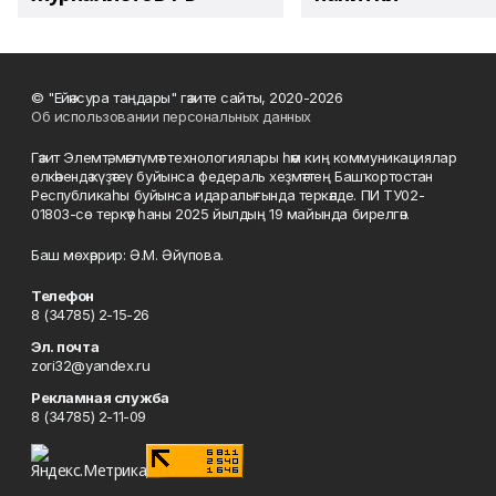
© "Ейәнсура таңдары" гәзите сайты, 2020-2026
Об использовании персональных данных
Гәзит Элемтә, мәғлүмәт технологиялары һәм киң коммуникациялар
өлкәһендә күҙәтеү буйынса федераль хеҙмәттең Башҡортостан
Республикаһы буйынса идаралығында теркәлде. ПИ ТУ02-
01803-сө теркәү һаны 2025 йылдың 19 майында бирелгән.
Баш мөхәррир: Ә.М. Әйүпова.
Телефон
8 (34785) 2-15-26
Эл. почта
zori32@yandex.ru
Рекламная служба
8 (34785) 2-11-09