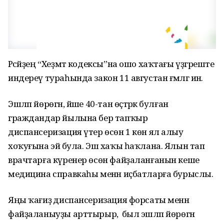
Рәсәйҙең “Хеҙмәт кодексы”на ошо хаҡтағы үҙгәреште
индереү тураһында закон 11 августан ғәмәлгә инә.
Эшләп йөрөгән, йәше 40-тан өҫтәрәк булған
граждандар йылына бер тапҡыр
диспансеризация үтер өсөн 1 көн ял алыу
хоҡуғына эйә була. Эш хаҡы һаҡлана. Ялын тап
врачтарға күренер өсөн файҙаланғанын кеше
медицина справкаһы менән иҫбатларға бурыслы.
Яңы ҡағиҙә диспансеризация форсаты менән
файҙаланыуҙы арттырыр, ә был эшләп йөрөгән