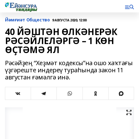
Йәмғиәт Общество
9 АВГУСТА 2020, 12:00
40 ЙӘШТӘН ӨЛКӘНЕРӘК
РӘСӘЙЛЕЛӘРГӘ – 1 КӨН
ӨҪТӘМӘ ЯЛ
Рәсәйҙең “Хеҙмәт кодексы”на ошо хаҡтағы
үҙгәреште индереү тураһында закон 11
августан ғәмәлгә инә.