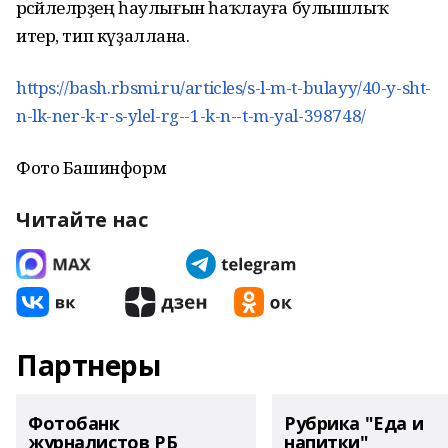
рәсәйлеләрҙең һаулығын һаҡлауға булышлыҡ
итер, тип күҙаллана.
https://bash.rbsmi.ru/articles/s-l-m-t-bulayy/40-y-sht-
n-lk-ner-k-r-s-ylel-rg--1-k-n--t-m-yal-398748/
Фото Башинформ
Читайте нас
Партнеры
Фотобанк
Рубрика "Еда и
журналистов РБ
напитки"