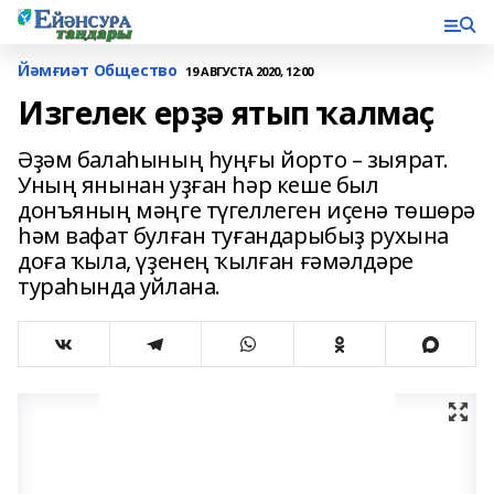
Йәмғиәт Общество
19 АВГУСТА 2020, 12:00
Изгелек ерҙә ятып ҡалмаҫ
Әҙәм балаһының һуңғы йорто – зыярат.
Уның янынан уҙған һәр кеше был
донъяның мәңге түгеллеген иҫенә төшөрә
һәм вафат булған туғандарыбыҙ рухына
доға ҡыла, үҙенең ҡылған ғәмәлдәре
тураһында уйлана.