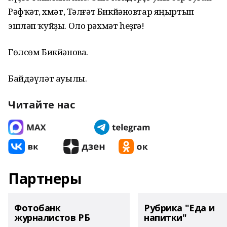
Рәфҡәт, Әхмәт, Тәлғәт Бикйәновтар яңыртып
эшләп ҡуйҙы. Оло рәхмәт һеҙгә!
Гөлсөм Бикйәнова.
Байдәүләт ауылы.
Читайте нас
Партнеры
Фотобанк
Рубрика "Еда и
журналистов РБ
напитки"