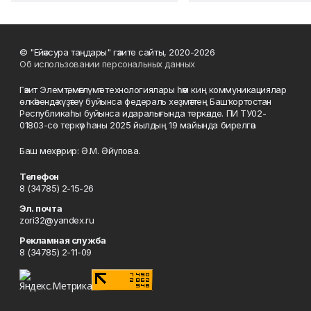
© "Ейәнсура таңдары" гәзите сайты, 2020-2026
Об использовании персональных данных
Гәзит Элемтә, мәғлүмәт технологиялары һәм киң коммуникациялар
өлкәһендә күҙәтеү буйынса федераль хеҙмәттең Башҡортостан
Республикаһы буйынса идаралығында теркәлде. ПИ ТУ02-
01803-сө теркәү һаны 2025 йылдың 19 майында бирелгән.
Баш мөхәррир: Ә.М. Әйүпова.
Телефон
8 (34785) 2-15-26
Эл. почта
zori32@yandex.ru
Рекламная служба
8 (34785) 2-11-09