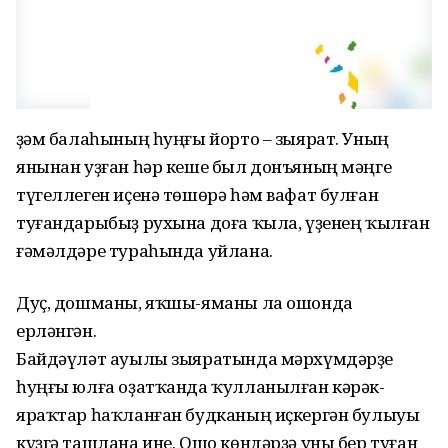
Әҙәм балаһының һуңғы йорто – зыярат. Уның
янынан уҙған һәр кеше был донъяның мәңге
түгеллеген иҫенә төшөрә һәм вафат булған
туғандарыбыҙ рухына доға ҡыла, үҙенең ҡылған
ғәмәлдәре тураһында уйлана.
Дуҫ, дошманы, яҡшы-яманы ла ошонда
ерләнгән.
Байдәүләт ауылы зыяратында мәрхүмдәрҙе
һуңғы юлға оҙатҡанда ҡулланылған кәрәк-
яраҡтар һаҡланған будканың иҫкергән булыуы
күҙгә ташлана ине. Ошо көндәрҙә уны бер туған