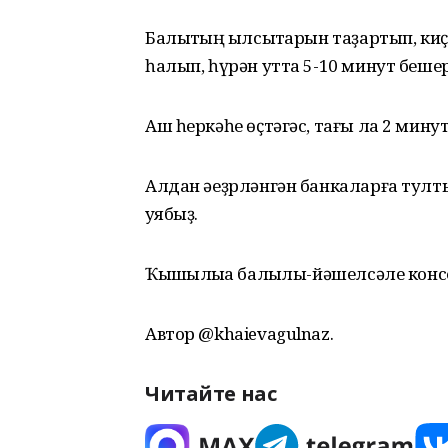
Балыҡтың ҡылсыҡтарын таҙартып, ки
һалып, һүрән утта 5-10 минут бешер
Аш һеркәһе өҫтәгәс, тағы ла 2 мину
Алдан әеҙрләнгән банкаларға тулты
ҡуябыҙ.
Ҡышҡылыҡҡа балыҡлы-йәшелсәле конс
Автор @khaievagulnaz.
Читайте нас