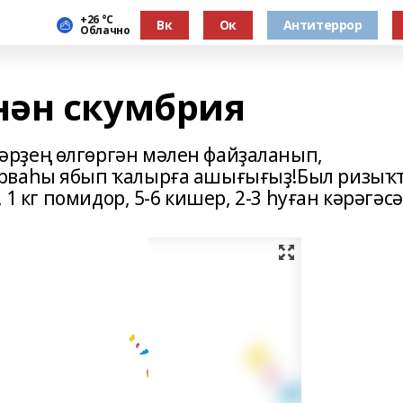
+26 °С
Вк
Ок
Антитеррор
Облачно
нән скумбрия
рҙең өлгөргән мәлен файҙаланып,
ерваһы ябып ҡалырға ашығығыҙ!Был ризыҡ
 1 кг помидор, 5-6 кишер, 2-3 һуған кәрәгәсә