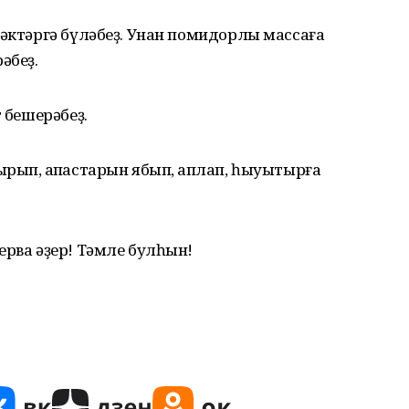
ҫәктәргә бүләбеҙ. Унан помидорлы массаға
әбеҙ.
т бешерәбеҙ.
рып, ҡапҡастарын ябып, ҡаплап, һыуытырға
ерва әҙер! Тәмле булһын!