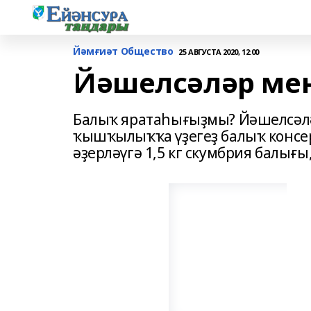
Йәмғиәт Общество
25 АВГУСТА 2020, 12:00
Йәшелсәләр ме
Балыҡ яратаһығыҙмы? Йәшелсәлә
ҡышҡылыҡҡа үҙегеҙ балыҡ конс
әҙерләүгә 1,5 кг скумбрия балығы,