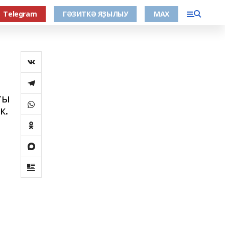
Тelegram
ГӘЗИТКӘ ЯҘЫЛЫУ
МАХ
ты
к.