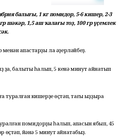
брия балығы, 1 кг помидор, 5-6 кишер, 2-3
 гр шәкәр, 1,5 аш ҡалағы тоҙ, 100 гр үҫемлек
сәк.
менән ҡапҡастарҙы ла әҙерләйбеҙ.
ҙ ҙа, балыҡты һалып, 5 кенә минут ҡайнатып
ға туралған кишерҙе өҫтәп, тағы ҡыҙҙыра
ралған помидорҙы һалып, ҡапҡасын ябып, 45
әр өҫтәп, йәнә 5 минут ҡайнатабыҙ.