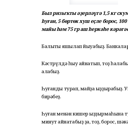
Был ризыҡты әҙерләүгә 1,5 кг скум
һуған, 5 бөртөк хуш еҫле борос, 100
майы һәм 75 гр аш һеркәһе кәрәгә
Балыҡты яҡшылап йыуабыҙ. Банкалар 
Кәстрүлдә һыу ҡайнатып, тоҙ һалабы
алабыҙ.
Һуғанды турап, майҙа ҡыҙҙырабыҙ. У
бирәбеҙ.
Һуған менән кишер ҡыҙҙырмаһына ту
минут ҡайнатабыҙ ҙа, тоҙ, борос, шәк