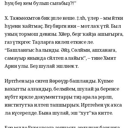
һуң беҙ кем булып сығабыҙ?!”
Х. Тажмөхәмәтов бик әҙәпле кеше. ‡лһә, үлер – әммә әйткән
һүҙенән ҡайтмаҫ. Вәғәҙә биргән икән – мотлаҡ үтәй. Был
уның тормош девизы. Хәйер, беҙгә ҡайҙа ашығырға,
газ үткәргес Таҙларға килеп еткәнсе әле.
“Башланғыс һалынды. Әйҙә, Сөләймән, ашханаға,
самауыр янында сәйләтеп алайыҡ”, – тине Хәмит
Арин улы. Беҙ шулай эшләнек тә.
Иртәгәһенә ыҙа сигеп йөрөүҙәр башланды. Күпме
ваҡытты алғандыр, белмәйем, шулай ҙа беренсе
нәүбәттә кәрәкле документтарҙы тиҙ арала әҙерләп,
институтҡа илтеп тапшырҙыҡ. Иртәгеһенә үк аҡса
ла күсерелде. Бына шулай, эш “хут”ҡа китте.
Бер мәлде Бурылсаға запчасть артынан барырға