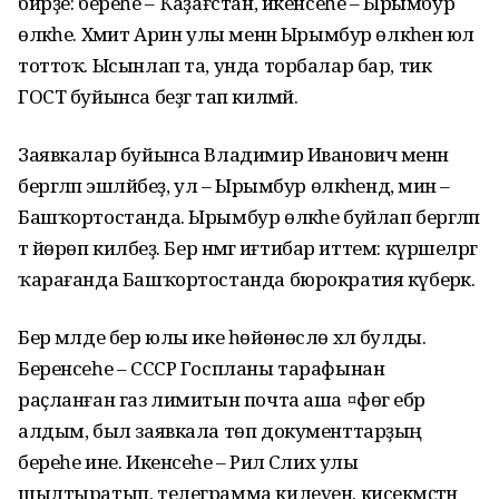
бирҙе: береһе – Ҡаҙағстан, икенсеһе – Ырымбур
өлкәһе. Хәмит Арин улы менән Ырымбур өлкәһенә юл
тоттоҡ. Ысынлап та, унда торбалар бар, тик
ГОСТ буйынса беҙгә тап килмәй.
Заявкалар буйынса Владимир Иванович менән
бергәләп эшләйбеҙ, ул – Ырымбур өлкәһендә, мин –
Башҡортостанда. Ырымбур өлкәһе буйлап бергәләп
тә йөрөп киләбеҙ. Бер нәмәгә иғтибар иттем: күршеләргә
ҡарағанда Башҡортостанда бюрократия күберәк.
Бер мәлде бер юлы ике һөйөнөслө хәл булды.
Беренсеһе – СССР Госпланы тарафынан
раҫланған газ лимитын почта аша ¤фөгә ебәрә
алдым, был заявкала төп документтарҙың
береһе ине. Икенсеһе – Рәил Сәлих улы
шылтыратып, телеграмма килеүен, кисекмәҫтән