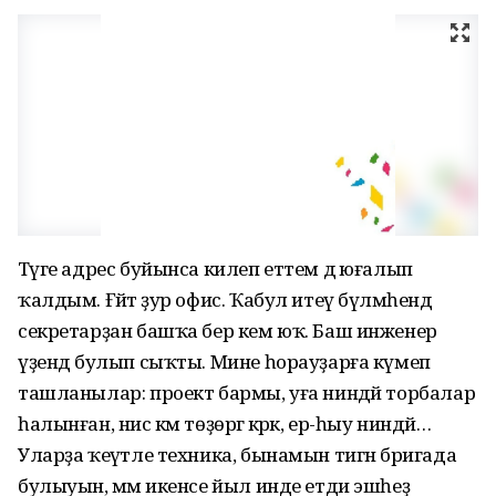
Тәүге адрес буйынса килеп еттем дә юғалып
ҡалдым. Ғәйәт ҙур офис. Ҡабул итеү бүлмәһендә
секретарҙан башҡа бер кем юҡ. Баш инженер
үҙендә булып сыҡты. Мине һорауҙарға күмеп
ташланылар: проект бармы, уға ниндәй торбалар
һалынған, нисә км төҙөргә кәрәк, ер-һыу ниндәй…
Уларҙа ҡеүәтле техника, бынамын тигән бригада
булыуын, әммә икенсе йыл инде етди эшһеҙ