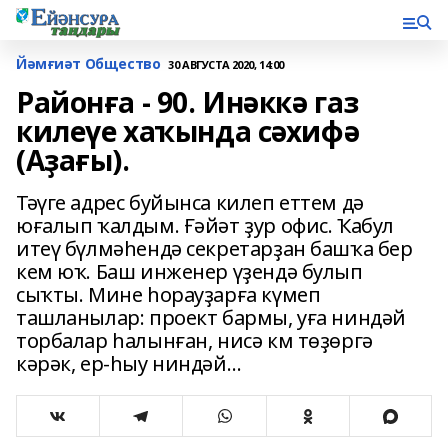
Йәмғиәт Общество
30 АВГУСТА 2020, 14:00
Районға - 90. Инәккә газ
килеүе хаҡында сәхифә
(Аҙағы).
Тәүге адрес буйынса килеп еттем дә
юғалып ҡалдым. Ғәйәт ҙур офис. Ҡабул
итеү бүлмәһендә секретарҙан башҡа бер
кем юҡ. Баш инженер үҙендә булып
сыҡты. Мине һорауҙарға күмеп
ташланылар: проект бармы, уға ниндәй
торбалар һалынған, нисә км төҙөргә
кәрәк, ер-һыу ниндәй…