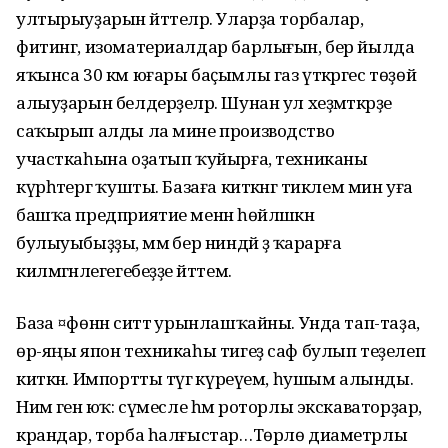
ултырыуҙарын әйттеләр. Уларҙа торбалар,
фитинг, изоматериалдар барлығын, бер йылда
яҡынса 30 км юғары баҫымлы газ үткәргес төҙөй
алыуҙарын белдерҙеләр. Шунан ул хеҙмәткәрҙе
саҡырып алды ла мине производство
участкаһына оҙатып ҡуйырға, техниканы
күрһәтергә ҡушты. Базаға киткәнгә тиклем мин уға
башҡа предприятие менән һөйләшкән
булыуыбыҙҙы, әммә бер ниндәй ҙә ҡарарға
килмәгәнлегегебеҙҙе әйттем.
База ¤фөнән ситтә урынлашҡайны. Унда тап-таҙа,
өр-яңы япон техникаһы тигеҙ саф булып теҙелеп
киткән. Импортты тәүгә күреүем, һушым алынды.
Нимә генә юҡ: сүмесле һәм роторлы экскаваторҙар,
крандар, торба һалғыстар…Төрлө диаметрлы