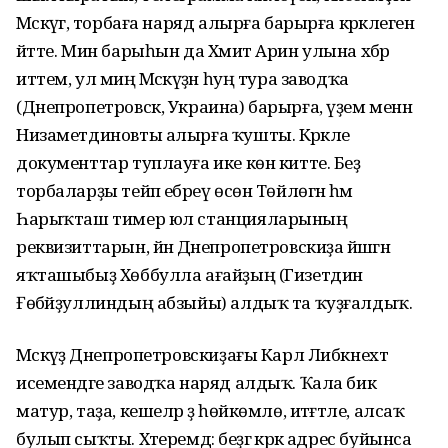
Мәскәүгә, торбаға наряд алырға барырға кәрәклеген
әйтте. Мин барыһын да Хәмит Арин улына хәбәр
иттем, ул миңә Мәскәүҙән һуң тура заводҡа
(Днепропетровск, Украина) барырға, үҙем менән
Низаметдиновты алырға ҡушты. Кәрәкле
документтар туплауға ике көн китте. Беҙ
торбаларҙы тейәп ебәреү өсөн Төйлөгән һәм
Һарыҡташ тимер юл станцияларының
реквизиттарын, йәнә Днепропетровскиҙа йәшәгән
яҡташыбыҙ Хөббулла ағайҙың (Гизетдин
Ғөбәйҙуллиндың абзыйы) алдыҡ та ҡуҙғалдыҡ.
Мәскәүҙә Днепропетровскиҙағы Карл Либкнехт
исемендәге заводҡа наряд алдыҡ. Ҡала бик
матур, таҙа, кешеләр ҙә һөйкөмлө, итәғәтле, алсаҡ
булып сыҡты. Хәтеремдә: беҙгә кәрәк адрес буйынса