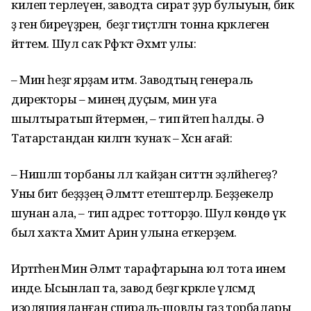
килеп терәлеүен, заводта сират ҙур булыуын, бик
әҙ генә биреүҙәрен, ә беҙгә тиҫтәләгән тонна кәрәклеген
әйттем. Шул саҡ Рәфҡәт Әхмәт улы:
– Мин һеҙгә ярҙам итәм. Заводтың генераль
директоры – минең дуҫым, мин уға
шылтыратып әйтермен, – тип әйтеп һалды. Ә
Татарстандан килгән ҡунаҡ – Хәсән ағай:
– Нишләп торбаны әллә ҡайҙан ситтән эҙләйһегеҙ?
Уны бит беҙҙҙең Әлмәттә етештерәләр. Беҙҙекеләр
шунан ала, – тип адрес тотторҙо. Шул көндө үк
был хаҡта Хәмит Арин улына еткерҙем.
Иртәгәһенә Мин Әлмәт тарафтарына юл тота инем
инде. Ысынлап та, завод беҙгә кәрәкле үлсәмдә
изоляцияланған спираль-шовлы газ торбалары