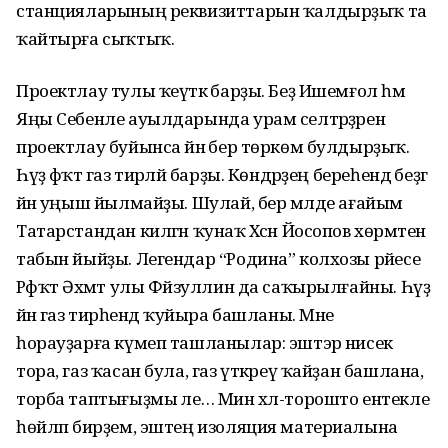
станцияларының реквизиттарын ҡалдырҙыҡ та
ҡайтырға сыҡтыҡ.
Проектлау тулы ҡеүәткә барҙы. Беҙ Ишемғол һәм
Яңы Себенле ауылдарында урам селтәрҙәрен
проектлау буйынса йәнә бер төркөм булдырҙыҡ.
Һүҙ фәҡәт газ тирәләй барҙы. Көндәрҙең береһендә беҙгә
йәнә уңыш йылмайҙы. Шулай, бер мәлде ағайым
Татарстандан килгән ҡунаҡ Хәсән Йосопов хөрмәтенә
табын йыйҙы. Легендар “Родина” колхозы рәйесе
Рәфҡәт Әхмәт улы Фәйзуллин да саҡырылғайны. Һүҙ
йәнә газ тирәһендә ҡуйыра башланы. Мне
һорауҙарға күмеп ташланылар: эштэәр нисек
тора, газ ҡасан була, газ үткәреү ҡайҙан башлана,
торба таптығыҙмы әле… Мин хәл-торошто ентекле
һөйләп бирҙем, эштең изоляция материалына