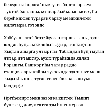
берәүҙән юл һорағайныҡ, үтеп барған һәр кем
туҡтай башланы, кешеләр йыйылып китте, һәр
береһе нисек турараҡ барыу мөмкинлеген
аңлатырға тотондо.
Хөббулла ағай беҙҙе әйҙүкләп ҡаршы алды, оҙон
юлдан һуң асыҡҡанһығыҙҙыр, тип ҡыҫтап-
ҡыҫтап ашарға ултыртты. Табындан һуң тыуған
яҡтар, яҡташтар, ауыл тураһында яйлап
һорашты. Башҡорт һәм татар радио
станциялары ҡайһы тулҡындарҙа эшләүе менән
ҡыҙыҡһынды, туған телен бик һағыныуын
белдерҙе.
Иртәгәһенә иртә менән заводҡа киттек. Тәьминәт
бүлегендә документтарҙы һәм тимер юл