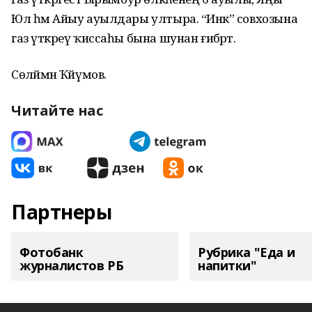
Юл һәм Айыу ауылдары ултыра. “Инәк” совхозына
газ үткәреү ҡиссаһы бына шунан ғибәрәт.
Сөләймән Ҡәйүмов.
Читайте нас
Партнеры
Фотобанк
Рубрика "Еда и
журналистов РБ
напитки"