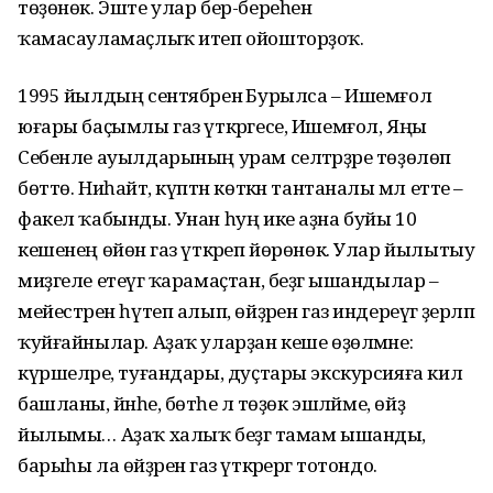
төҙөнөк. Эште улар бер-береһенә
ҡамасауламаҫлыҡ итеп ойошторҙоҡ.
1995 йылдың сентябренә Бурылса – Ишемғол
юғары баҫымлы газ үткәргесе, Ишемғол, Яңы
Себенле ауылдарының урам селтәрҙәре төҙөлөп
бөттө. Ниһайәт, күптән көткән тантаналы мәл етте –
факел ҡабынды. Унан һуң ике аҙна буйы 10
кешенең өйөнә газ үткәреп йөрөнөк. Улар йылытыу
миҙгеле етеүгә ҡарамаҫтан, беҙгә ышандылар –
мейестәрен һүтеп алып, өйҙәрен газ индереүгә әҙерләп
ҡуйғайнылар. Аҙаҡ уларҙан кеше өҙөлмәне:
күршеләре, туғандары, дуҫтары экскурсияға килә
башланы, йәнәһе, бөтәһе лә төҙөк эшләйме, өйҙә
йылымы… Аҙаҡ халыҡ беҙгә тамам ышанды,
барыһы ла өйҙәренә газ үткәрергә тотондо.