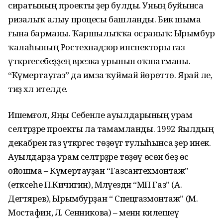
сиратының проекты әҙер булды. Уның буйынса
ризалыҡ алыу процесы башланды. Бик шыма
ғына барманы. Ҡаршылыҡҡа осраныҡ: Ырымбур
ҡалаһының Ростехнадзор инспекторы газ
үткәргесебеҙҙең врезка урынын оҡшатманы.
“Күмертаугаз” да имза ҡуймай йөрөттө. Ярай әле,
тиҙ хәл ителде.
Ишемғол, Яңы Себенле ауылдарының урам
селтәрҙәре проекты ла тамамланды. 1992 йылдың
декабренә газ үткәргес төҙөүгә тулыһынса әҙер инек.
Ауылдарҙа урам селтәрҙәре төҙөү өсөн беҙ өс
ойошма – Күмертауҙан “Газсантехмонтаж”
(етәксеһе П.Кичигин), Мәләүездән “МП Газ” (А.
Дегтярев), Ырымбурҙан “ Спецгазмонтаж” (М.
Мостафин, Л. Сенникова) – менән килешеү