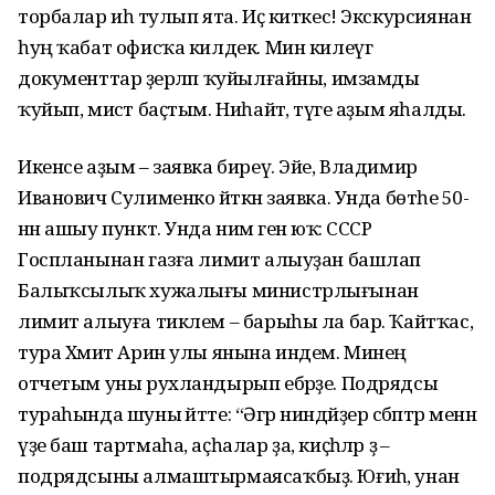
торбалар иһә тулып ята. Иҫ киткес! Экскурсиянан
һуң ҡабат офисҡа килдек. Мин килеүгә
документтар әҙерләп ҡуйылғайны, имзамды
ҡуйып, мисәт баҫтым. Ниһайәт, тәүге аҙым яһалды.
Икенсе аҙым – заявка биреү. Эйе, Владимир
Иванович Сулименко әйткән заявка. Унда бөтәһе 50-
нән ашыу пункт. Унда нимә генә юҡ: СССР
Госпланынан газға лимит алыуҙан башлап
Балыҡсылыҡ хужалығы министрлығынан
лимит алыуға тиклем – барыһы ла бар. Ҡайтҡас,
тура Хәмит Арин улы янына индем. Минең
отчетым уны рухландырып ебәрҙе. Подрядсы
тураһында шуны әйтте: “Әгәр ниндәйҙер сәбәптәр менән
үҙе баш тартмаһа, аҫһалар ҙа, киҫһәләр ҙә –
подрядсыны алмаштырмаясаҡбыҙ. Юғиһә, унан