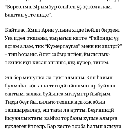
“Борсолма, Ырымбур өлкәһен үҙ өҫтөмә алам.
Баштан үтте инде”.
Ҡайтҡас, Хәмит Арин улына хәлде һөйләп бирҙем.
Уға идея оҡшаны, ҡыҙығып китте. “Районды үҙ
өҫтөмә алам, тик “Күмертаугаз” менән ни эшләргә?”
– тип һораны. Әлегә сабыр итәйек, йылылыҡ-
техник иҫәп-хисап эшләнгәс, күҙ күрер, тинем.
Эш бер минутҡа ла туҡталманы. Көн һайын
булмаһа, көн аша тигәндәй ойошмалар буйлап
саптым, заявка буйынса мәғлүмәттәр йыйҙым.
Тиҙҙән беҙгә йылылыҡ-техник иҫәп-хисабын
тапшырҙылар, эш тағы ла артты. Беҙгә ниндәй
йыуанлыҡтағы ҡайһы торбаны күпме алырға
кәрәклеген әйттеләр. Бар көстө торба һатып алыуға