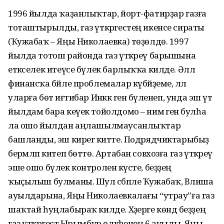
1996 йылда ҡаҙанлыҡтар, йорт-фатирҙар газға
тоташтырылды, газ үткәргестең икенсе сираты
(Ҡужабаҡ – Яңы Николаевка) төҙөлдө. 1997
йылда тотош районда газ үткәреү барышына
етәкселек итеүсе бүлек барлыҡҡа килде. Әллә
финансҡа бәйле проблемалар күбәйҙеме, әллә
уларға бөтә иғтибар Инәккә генә бүленеп, унда эш үтә
йылдам бара кеүек тойолдомо – нимә генә булһа
ла ошо йылдан аңлашылмаусанлыҡтар
башланды, эш кирегә китте. Подрядчиктарыбыҙ
берәмләп китеп бөттө. Артабан совхозға газ үткәреү
эше ошо бүлек контроленә күсте, беҙҙең
ҡыҫылыш булманы. Шул сәбәпле Ҡужабаҡ, Вәлиша
ауылдарына, Яңы Николаевкалағы “утрау”ға газ
шаҡтай һуңлабыраҡ килде. Хәҙерге көндә беҙҙең
газ үткәргестә Ырымбур өлкәһенең 6 ауылы, Яңы