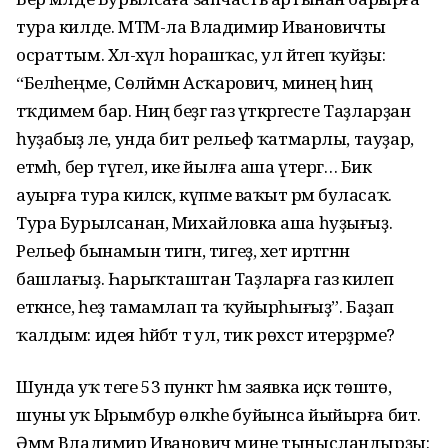
тура килде. МТМ-ла Владимир Ивановичты
осраттым. Хәл-әхүәл һорашҡас, ул әйтеп ҡуйҙы:
“Беләһеңме, Сөләймән Асҡарович, минең һиңә
тәҡдимем бар. Ниңә беҙгә газ үткәргесте Таҙларҙан
һуҙабыҙ әле, унда бит рельеф ҡатмарлы, тауҙар,
етмәһә, бер түгел, ике йылға аша үтергә… Бик
ауырға тура киләсәк, күпме ваҡыт әрәм буласаҡ.
Тура Бурылсанан, Михайловка аша һуҙығыҙ.
Рельеф бынамын тигән, тигеҙ, хет иртәгәнән
башлағыҙ. Һарыҡташтан Таҙларға газ килеп
еткәнсе, һеҙ тамамлап та ҡуйырһығыҙ”. Баҙап
ҡалдым: идея һәйбәт тә ул, тик рөхсәт итерҙәрме?
Шунда уҡ теге 53 пункт һәм заявка иҫкә төштө,
шуны уҡ Ырымбур өлкәһе буйынса йыйырға бит.
Әммә Владимир Иванович мине тынысландырҙы: