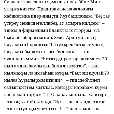
буласаҡ трассаның яҙмышы шуға бәйле. Мин
уларға киттем. Предприятие начальнигы
кабинетына инер-инмәҫтән, һүҙ башланым. “Беҙ газ
үткәреү менән шөғөлләнәбеҙ, ТУ алырға килдем”, –
тинем дә фирменный бланкты тотторҙом. Ул,
быға иғтибар итмәгәндәй, Хәмит Арин улының
һаулығын һорашты. “Газ үткәреп бөткәнсе уның
һаулығы бынамын тигән буласаҡ!” – тип
яуапланым мин. “Һеҙҙең директор оптимист, 20
йыл алдан һаулығын билдәләп ҡуйған”, – тип
йылмайҙы ла имзаһын ҡуйҙы. “Был эш шулай 20
йылға һуҙылырмы икән ни?!” – тип шөбһәләнеп
сығып киттем. Сыҡҡас, ҡағыҙҙы ҡараһам, күҙемә
ышанмай торҙом, “ПТО начальнигына, хәл итергә”,
– тип яҙылғайны унда. “Ярты эш эшләнде, тимәк!”
– тип ҡыуандым эстән генә. ПТО начальнигына