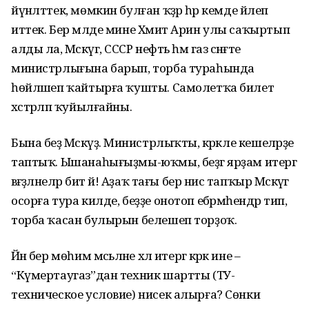
йүнәлттек, мөмкин булған ҡәҙәр һәр кемде йәлеп
иттек. Бер мәлде мине Хәмит Арин улы саҡыртып
алды ла, Мәскәүгә, СССР нефть һәм газ сәнәғәте
министрлығына барып, торба тураһында
һөйләшеп ҡайтырға ҡушты. Самолетҡа билет
хәстәрләп ҡуйылғайны.
Бына беҙ Мәскәүҙә. Министрлыҡты, кәрәкле кешеләрҙе
таптыҡ. Ышанаһығыҙмы-юҡмы, беҙгә ярҙам итергә
вәғәҙәләнеләр бит әй! Аҙаҡ тағы бер нисә тапҡыр Мәскәүгә
осорға тура килде, беҙҙе онотоп ебәрмәһендәр тип,
торба ҡасан булырын белешеп торҙоҡ.
Йәнә бер мөһим мәсьәләне хәл итергә кәрәк ине –
“Күмертаугаз”дан техник шартты (ТУ-
техническое условие) нисек алырға? Сөнки