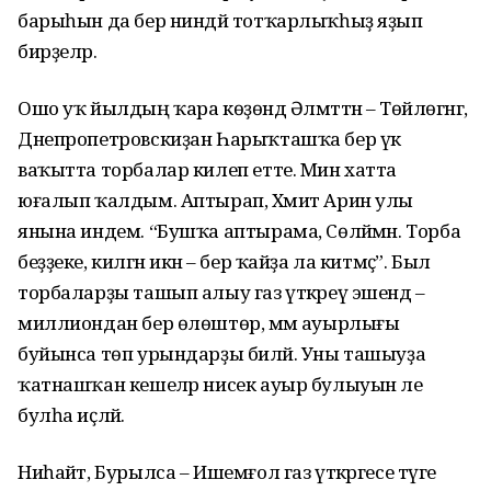
барыһын да бер ниндәй тотҡарлыҡһыҙ яҙып
бирҙеләр.
Ошо уҡ йылдың ҡара көҙөндә Әлмәттән – Төйлөгәнгә,
Днепропетровскиҙан Һарыҡташҡа бер үк
ваҡытта торбалар килеп етте. Мин хатта
юғалып ҡалдым. Аптырап, Хәмит Арин улы
янына индем. “Бушҡа аптырама, Сөләймән. Торба
беҙҙеке, килгән икән – бер ҡайҙа ла китмәҫ”. Был
торбаларҙы ташып алыу газ үткәреү эшендә –
миллиондан бер өлөштөр, әммә ауырлығы
буйынса төп урындарҙы биләй. Уны ташыуҙа
ҡатнашҡан кешеләр нисек ауыр булыуын әле
булһа иҫләй.
Ниһайәт, Бурылса – Ишемғол газ үткәргесе тәүге