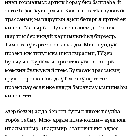
инеп торманым: артыҡ һорау бирә башлаһа, йә
эште боҙоп ҡуйырмын. Ҡайтып, хатҡа буласаҡ
трассаның маршрутын яҙып бөтөргә лә иртәгеһенә
килеп ТУ алырға. Шулай эшләнем дә. Техник
шартты бер ниндәй ҡаршылыҡһыҙ бирҙеләр.
Тимәк, газ үткәргескә юл асылды. Мин шундуҡ
проект институтына шылтыратып, ТУ әҙер
булыуын, ҡурҡмай, проектлауға тотонорға
мөмкин булыуын әйттем. Буласаҡ трассаның
грунт торошон билдәләү һәм газ үткәргесте
проектлау өсөн ике көндән быраулау машинаһы
килеп етте.
Хәҙер беҙҙең алда бер генә бурыс: нисек тә булһа
торба табыу. Мәскәү ярҙам итәме-юҡмы – өҙөп кенә
әйтә алмайбыҙ. Владимир Иванович ике адрес