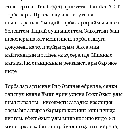
етештерә икән. Тик беҙҙең проектта – башҡа ГОСТ
торбалары. Проектлау институтына
шылтыратып, бындай торбалар яраймы икәнен
белештем. Ыңғай яуап ишеттем. Заводтың баш
инженерына хат менән инеп, торба алыуға
документҡа ҡул ҡуйҙырҙым. Аҡса мин
ҡайтҡандың иртәгәһенә үк күсерелде. Ышаныс
ҡағыҙы һәм станцияның реквизиттары бар ине
инде.
Торбалар артынан Риф Әминев ебәрелде, сөнки
тап шул көндө Хәмит Арин улына Рәфҡәт Әхмәт улы
шылтыратты – кисекмәҫтән заводҡа изоляция
таҫмаһы алырға барырға кәрәк икән. Мин шунда
киттем. Рәфҡәт Әхмәт улы мине көтә ине инде. Ул
мине кәрәкле кабинеттар буйлап оҙатып йөрөнө,