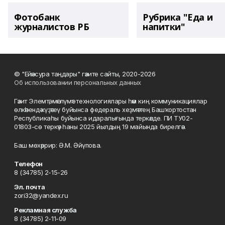
Фотобанк
Рубрика "Еда и
журналистов РБ
напитки"
© "Ейәнсура таңдары" гәзите сайты, 2020-2026
Об использовании персональных данных
Гәзит Элемтә, мәғлүмәт технологиялары һәм киң коммуникациялар
өлкәһендә күҙәтеү буйынса федераль хеҙмәттең Башҡортостан
Республикаһы буйынса идаралығында теркәлде. ПИ ТУ02-
01803-сө теркәү һаны 2025 йылдың 19 майында бирелгән.
Баш мөхәррир: Ә.М. Әйүпова.
Телефон
8 (34785) 2-15-26
Эл. почта
zori32@yandex.ru
Рекламная служба
8 (34785) 2-11-09