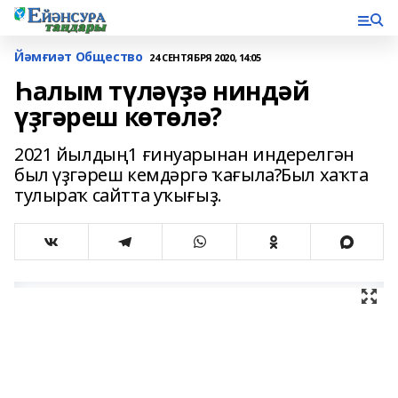
Йәмғиәт Общество
24 СЕНТЯБРЯ 2020, 14:05
Һалым түләүҙә ниндәй
үҙгәреш көтөлә?
2021 йылдың1 ғинуарынан индерелгән
был үҙгәреш кемдәргә ҡағыла?Был хаҡта
тулыраҡ сайтта уҡығыҙ.