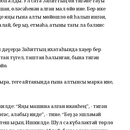
п ҡалды. Ул саҡта Заһиттың өй тигәне тауыҡ
ҡан, өләсәһенән ҡалған мал өйө ине. Бер-ике
лде яңы ғына алты мөйөшлө өй һалып ингән,
ай, бер ҡыҙ, етмәһә, ҡатыны тағы ла балнис
ән дәүерҙә Заһиттың ихатаһында хәҙер бер
астан түгел, таштан һалынған, бына тигән
йө.
а, теге ҡайтҡанында ғына алтынсы марка ине,
килде: “Яңы машина алған икәнһең”, - тигән
әс, алабыҙ инде”, - тине. “Беҙ ҙә эшләмәй
нә теш ҡыҫып, Ишкилде. Шул саҡ күбәләктәй төрлө