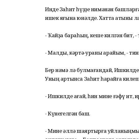
Инде Заһит һүҙҙе нимәнән башларға
ишек яғына юнәлде. Хатта ҡатыны 
- Ҡайҙа бараһың, кеше килгән бит, -
- Малды, кәртә-ҡураны ҡарайым, - тин
Бер нәмә лә булмағандай, Ишкилде 
Уның артынса Заһит һарайға килеп 
- Ишкилде ағай, һин мине ғәфү ит, ир
- Күнегелгән баш.
- Мине әллә шаяртырға уйланыңмы?