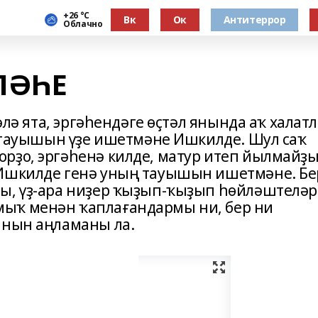
+26 °С
Вк
Ок
Антитеррор
Облачно
ЛӘҺЕ
мәлә ята, эргәһендәге өҫтәл янында аҡ халат
үҙ тауышын үҙе ишетмәне Ишкилде. Шул саҡ
рҙо, эргәһенә килде, матур итеп йылмайҙы
 Ишкилде генә уның тауышын ишетмәне. Бе
ы, үҙ-ара ниҙер ҡыҙып-ҡыҙып һөйләштеләр
ыҡ менән ҡаплағандармы ни, бер ни
анын аңламаны ла.