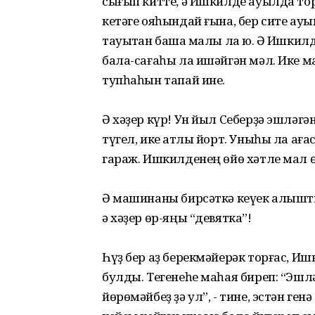
сығып китте, ә Ишкилде ауылда торо
кетәге ояһындай ғына, бер сите ауыш
тауыҡтан башҡа малы ла юҡ. Ә Ишки
бала-сағаһы ла ишәйгән мәл. Ике мал
тупһаһын тапай ине.
Ә хәҙер күр! Ун йыл Себерҙә эшләг
түгел, ике ҡатлы йорт. Уныһы ла ағ
гараж. Ишкилденең өйө хәтле мал ө
Ә машинаны бирсәткә кеүек алыштыр
ә хәҙер өр-яңы “девятка”!
Һүҙ бер аҙ берекмәйерәк торғас, Иш
булды. Тегенеһе маһая биреп: “Эшләг
йөрөмәйбеҙ ҙә ул”, - тине, эстән ге