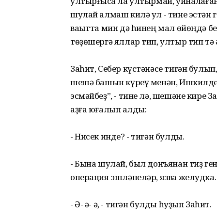
ултырғысҡа ла ултырмай, уйнаҡлаға
шулай алмаш килә ул - тине эстән г
ваҡытта мин дә һинең мал өйөңдә бе
төҙөшергә яллар тип, ултыр тип тә 
Заһит, Себер күстәнәсе тигән булып
шешә башын күреү менән, Ишкилде и
эсмәйбеҙ”, - тине лә, шешәне кире З
аҙға юғалып ҡалды:
- Нисек инде? - тигән булды.
- Бына шулай, был донъянан тиҙ ген
операция эшләнеләр, язва желудка.
- Ә- ә- ә, - тигән булды һуҙып Заһит.