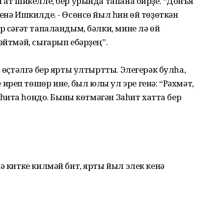
н ат шикелле, бер урында тапана бирҙе. “Донъя
енә Ишкилде. - Өсөнсө йыл һин өй төҙөткән
р сәғәт тапаландым, бәлки, мине лә өй
әйтмәй, сығарып ебәрҙең”.
, өҫтәлгә бер ярты ултыртты. Элегерәк булһа,
реп төшөр ине, был юлы ул эре генә: “Рәхмәт,
аһитҡа һондо. Быны көтмәгән Заһит хатта бер
ә китке килмәй бит, ярты йыл элек кенә