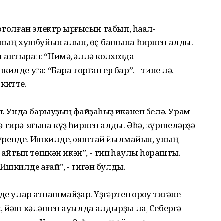
отолған электр ҡырғысын табып, һаҡал-
ҙының хушбуйын алып, өҫ-башына һирпеп алды.
 аптырап: “Нимә, әллә колхозда
лде уға: “Бара торған ер бар”, - тине лә,
китте.
ул. Унда барыуҙың файҙаһыҙ икәнен белә. Урам
 тирә-яғына күҙ һирпеп алды. Әһә, күршеләрҙә
 күренде. Ишкилде, ҡояштай йылмайып, уның
 ҡайтып төшкән икән”, - тип һаулыҡ һорашты.
шкилде ағай”, - тигән булды.
де улар ҡатнашмайҙар. Үҙгәртеп ҡороу тигәне
, йәш кәләшен ауылда ҡалдырҙы ла, Себергә