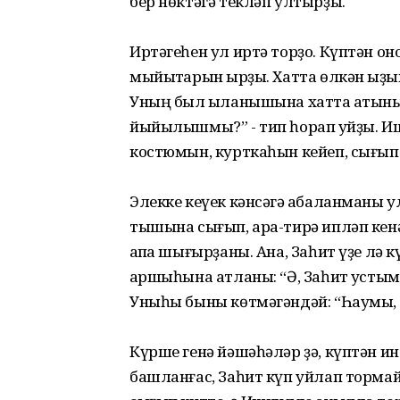
бер нөктәгә текләп ултырҙы.
Иртәгеһен ул иртә торҙо. Күптән он
мыйыҡтарын ҡырҙы. Хатта өлкән ҡы
Уның был ҡыланышына хатта ҡатыны
йыйылышмы?” - тип һорап ҡуйҙы. Ишки
костюмын, курткаһын кейеп, сығып 
Элекке кеүек кәнсәгә ҡабаланманы 
тышына сығып, ара-тирә ипләп кенә
ҡапҡа шығырҙаны. Ана, Заһит үҙе лә
ҡаршыһына атланы: “Ә, Заһит ҡустым
Уныһы быны көтмәгәндәй: “Һаумы, И
Күрше генә йәшәһәләр ҙә, күптән ин
башланғас, Заһит күп уйлап тормай