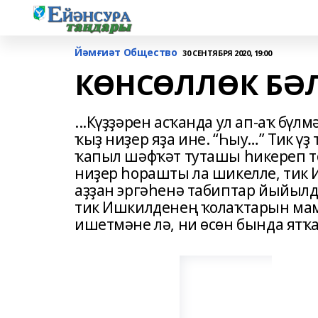
Йәмғиәт Общество
30 СЕНТЯБРЯ 2020, 19:00
КӨНСӨЛЛӨК БӘ
...Күҙҙәрен асҡанда ул ап-аҡ бүл
ҡыҙ ниҙер яҙа ине. “Һыу…” Тик 
ҡапыл шәфҡәт туташы һикереп то
ниҙер һорашты ла шикелле, тик
аҙҙан эргәһенә табиптар йыйылд
тик Ишкилденең ҡолаҡтарын мам
ишетмәне лә, ни өсөн бында ятҡ