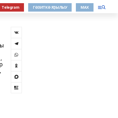
Тelegram
ГӘЗИТКӘ ЯҘЫЛЫУ
МАХ
лы
,
р
,