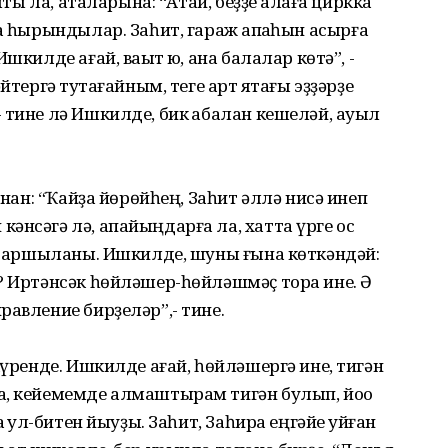
ҡты ла, аталарына: “Атай, беҙҙе ҡалаға циркка
а һырындылар. Заһит, гараж ҡапҡаһын асырға
шкилде ағай, ваҡыт юҡ, ана балалар көтә”, -
тергә туҡтағайным, теге арт яҡтағы эҙҙәрҙе
 тине лә Ишкилде, бик ҡабалан кешеләй, ауыл
унан: “Ҡайҙа йөрөйһең, Заһит әллә нисә инеп
әнсәгә лә, апайыңдарға ла, хатта үрге ос
п ҡаршыланы. Ишкилде, шуны ғына көткәндәй:
? Иртәнсәк һөйләшер-һөйләшмәҫ тора ине. Ә
равление бирҙеләр”,- тине.
күренде. Ишкилде ағай, һөйләшергә ине, тигән
а, кейемемде алмаштырам тигән булып, йоҡо
 ҡул-битен йыуҙы. Заһит, Заһира еңгәйе ҡуйған