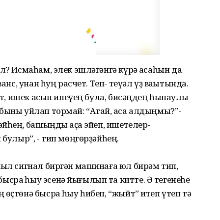
л? Исмаһам, элек эшләгәнгә күрә аҡсаһын да
анс, унан һуң расчет. Теп- теүәл үҙ ваҡытында.
бит, ишек асып инеүең була, бисәңдең һынаулы
быны уйлап тормай: “Атай, аҡса алдыңмы?”-
әйһең, башыңды аҫҡа эйеп, ишетелер-
 булыр”, - тип мөңгөрҙәйһең.
пыл сигнал биргән машинаға юл бирәм тип,
сраҡ һыу эсенә йығылып та китте. Ә тегенеһе
өҫтөнә бысраҡ һыу һибеп, “жыйт” итеп үтеп тә