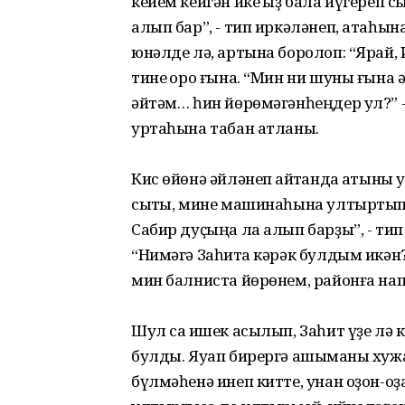
кейем кейгән ике ҡыҙ бала йүгереп сы
алып бар”, - тип иркәләнеп, атаһын
юнәлде лә, артына боролоп: “Ярай, И
тине ҡоро ғына. “Мин ни шуны ғына әй
әйтәм… һин йөрөмәгәнһеңдер ул?” -
уртаһына табан атланы.
Кис өйөнә әйләнеп ҡайтҡанда ҡатыны 
сыҡты, мине машинаһына ултыртып к
Сабир дуҫыңа ла алып барҙы”, - ти
“Нимәгә Заһитҡа кәрәк булдым икән
мин балниста йөрөнем, районға нап
Шул саҡ ишек асылып, Заһит үҙе лә 
булды. Яуап бирергә ашыҡманы хуж
бүлмәһенә инеп китте, унан оҙон-оҙаҡ