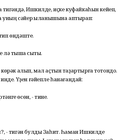
 тигәндә, Ишкилде, иҫке куфайкаһын кейеп,
ла уның сәйер ҡыланышына аптырап:
 тип өндәште.
е лә тышҡа сыҡты.
көрәк алып, мал аҫтын таҙартырға тотондо.
инде. Үҙен ғәйепле һанағандай:
тәнге өсөн, - тине.
, - тигән булды Заһит. Һаман Ишкилде