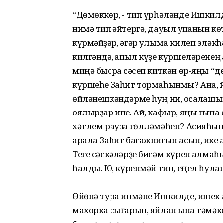
“Дөмөккөр, - тип үрһәләнде Ишкилде, 
нимә тип әйтергә, дауыл ҡупҡанын көт
күрмәйҙәр, әгәр ҡулыма килеп эләкһ
килгәндә, ҡапыл күҙе күршеләренең ҡ
миңә бысраҡ сәсеп киткән өр-яңы “
күршеһе Заһит тормаһынмы? Ана, йү
өйләнешкәндәрме һуң ни, ҡосаҡлаш
оялырҙар ине. Ай, кафыр, яңы ғына ер
хәтлем рауза гөлләмәһен? Асияһы
арала Заһит багажнигын асып, ике а
Теге сәскәләрҙе бисәм күреп ҡалмаһ
һалды. Юҡ, күренмәй тип, еңел һулап
Өйөнә тура инмәне Ишкилде, ишек 
махорка сығарып, яйлап ҡына тәмәке