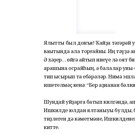
Ялҡытты был донъя! Ҡайҙа тәгәрәй у
ваҡытында ала торғайныҡ. Иң тәүҙә ав
Ә хәҙер… өйгә ҡайтып инеүе лә оят 
ҡарашына осрайһың, ә балалар уны-
тип ҡысҡырып та ебәрәләр. Нимә эшл
ишетелмәҫ кенә: “Бер аҙнанан бәлки
Шундай уйҙарға батып килгәндә, ҡа
Ишкилде юлдан ялтаныуы булды, бы
тиҙлеген дә кәметмәне, Ишкилденең 
китте.