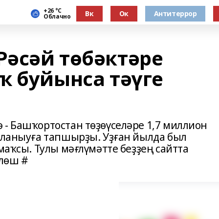
+26 °С
Вк
Ок
Антитеррор
Облачно
Рәсәй төбәктәре
ҡ буйынса тәүге
 - Башҡортостан төҙөүселәре 1,7 миллион
ҙаланыуға тапшырҙы. Уҙған йылда был
маҡсы. Тулы мәғлүмәтте беҙҙең сайтта
лөш #