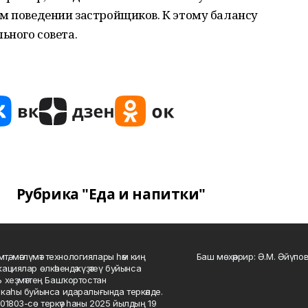
м поведении застройщиков. К этому балансу
ьного совета.
Рубрика "Еда и напитки"
мтә, мәғлүмәт технологиялары һәм киң
Баш мөхәррир: Ә.М. Әйүпов
ациялар өлкәһендә күҙәтеү буйынса
 хеҙмәттең Башҡортостан
каһы буйынса идаралығында теркәлде.
01803-сө теркәү һаны 2025 йылдың 19