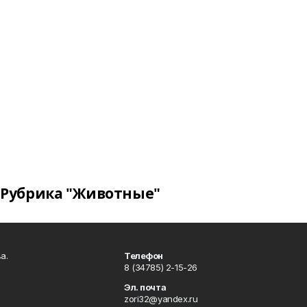
Рубрика "Животные"
а.
Телефон
8 (34785) 2-15-26
Эл. почта
zori32@yandex.ru