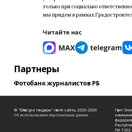
только при социально ответственно
мы придем в рамках Градостроител
Читайте нас
Партнеры
Фотобанк журналистов РБ
© "Ейәнсура таңдары" гәзите сайты, 2020-2026
Гәзит Эле
Об использовании персональных данных
коммуник
федераль
Республи
ПИ ТУ02-