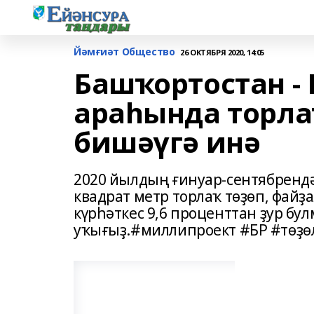
Йәмғиәт Общество
26 ОКТЯБРЯ 2020, 14:05
Башҡортостан - 
араһында торла
бишәүгә инә
2020 йылдың ғинуар-сентябрендә
квадрат метр торлаҡ төҙөп, фай
күрһәткес 9,6 проценттан ҙур бул
уҡығыҙ.#миллипроект #БР #төҙө