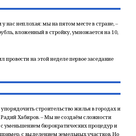
у нас неплохая: мы на пятом месте в стране, –
убль, вложенный в стройку, умножается на 10,
л провести на этой неделе первое заседание
– упорядочить строительство жилья в городах и
Радий Хабиров. – Мы не создаём сложности
м с уменьшением бюрократических процедур и
апример, с выделением земельных участков. Но