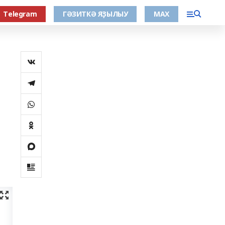
Тelegram
ГӘЗИТКӘ ЯҘЫЛЫУ
МАХ