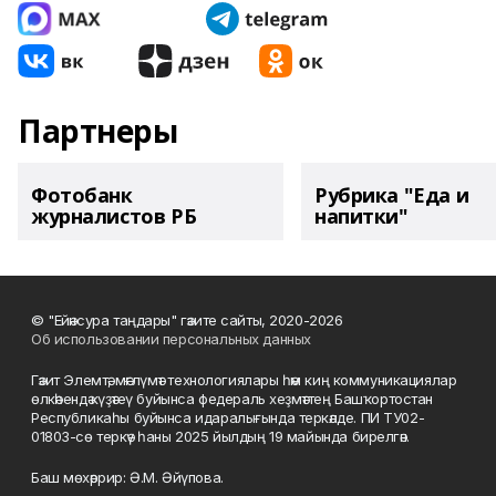
Партнеры
Фотобанк
Рубрика "Еда и
журналистов РБ
напитки"
© "Ейәнсура таңдары" гәзите сайты, 2020-2026
Об использовании персональных данных
Гәзит Элемтә, мәғлүмәт технологиялары һәм киң коммуникациялар
өлкәһендә күҙәтеү буйынса федераль хеҙмәттең Башҡортостан
Республикаһы буйынса идаралығында теркәлде. ПИ ТУ02-
01803-сө теркәү һаны 2025 йылдың 19 майында бирелгән.
Баш мөхәррир: Ә.М. Әйүпова.