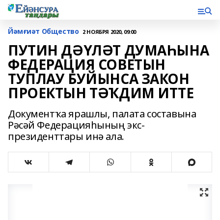
Йәмғиәт Общество
2 НОЯБРЯ 2020, 09:00
ПУТИН ДӘҮЛӘТ ДУМАҺЫНА
ФЕДЕРАЦИЯ СОВЕТЫН
ТУПЛАУ БУЙЫНСА ЗАКОН
ПРОЕКТЫН ТӘҠДИМ ИТТЕ
Документҡа ярашлы, палата составына
Рәсәй Федерацияһының экс-
президенттары инә ала.