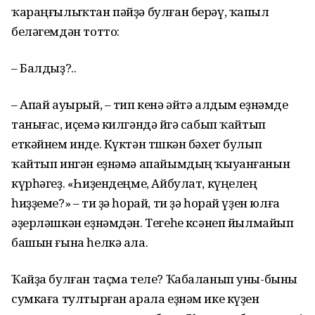
ҡараңғылыҡтан пәйҙә булған берәү, ҡапыл
беләгемдән тотто:
– Балдыҙ?..
– Апай ауырый, – тип кенә әйтә алдым еҙнәмде
танығас, иҫемә килгәндә өйгә сабып ҡайтып
еткәйнем инде. Күктән төшкән бәхет булып
ҡайтып ингән еҙнәмә апайымдың ҡыуанғанын
күрһәгеҙ. «Һиҙендеңме, Айбулат, күңелең
һиҙҙеме?» – ти ҙә һорай, ти ҙә һорай үҙен юлға
әҙерләшкән еҙнәмдән. Тегеһе көсәнеп йылмайып
башын ғына һелкә ала.
Ҡайҙа булған таҫма теле? Ҡабаланып уны-быны
сумкаға тултырған арала еҙнәм ике күҙен