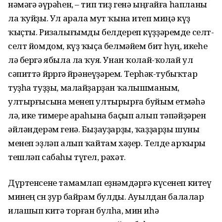
нәмәгә әүрәһен, – тип тиҙ генә ыңғайға һапланы
ла ҡуйҙы. Ул арала мут ҡына итеп миңә күҙ
ҡыҫты. Ризалығымды белдереп күҙҙәремде селт-
селт йомдом, күҙ ҡыҫа белмәйем бит һуң, икеһе
лә бергә ябыла ла ҡуя. Унан ҡолай-ҡолай ул
сәпиттә йөрөргә өйрәнеүҙәрем. Терһәк-тубыҡтар
туҙһа туҙҙы, малайҙарҙан ҡалышманым,
ултырғысына менеп ултырырға буйым етмәһә
лә, ике тимере араһына баҫып алып тәпәйҙәрен
әйләндерәм генә. Быҙауҙарҙы, ҡаҙҙарҙы шуны
менеп эҙләп алып ҡайтам хәҙер. Телде арҡыры
тешләп сабаһы түгел, рәхәт.
Дүртенсене тамамлап еҙнәмдәргә күсенеп китеү
минең өсөн ҙур байрам булды. Ауылдан балалар
илашып китә торған булһа, мин иһә