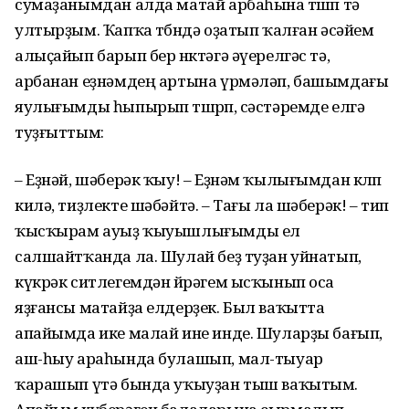
сумаҙанымдан алда матай арбаһына төшөп тә
ултырҙым. Ҡапҡа төбөндә оҙатып ҡалған әсәйем
алыҫайып барып бер нөктәгә әүерелгәс тә,
арбанан еҙнәмдең артына үрмәләп, башымдағы
яулығымды һыпырып төшөрөп, сәстәремде елгә
туҙғыттым:
– Еҙнәй, шәберәк ҡыу! – Еҙнәм ҡылығымдан көлөп
килә, тиҙлекте шәбәйтә. – Тағы ла шәберәк! – тип
ҡысҡырам ауыҙ ҡыуышлығымды ел
салшайтҡанда ла. Шулай беҙ туҙан уйнатып,
күкрәк ситлегемдән йөрәгем ысҡынып оса
яҙғансы матайҙа елдерҙек. Был ваҡытта
апайымда ике малай ине инде. Шуларҙы бағып,
аш-һыу араһында булашып, мал-тыуар
ҡарашып үтә бында уҡыуҙан тыш ваҡытым.