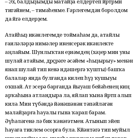
– Эх, балдыҙымды матайҙа елдертеп йөрөтөрмөн
тигәйнем, – тимәһенме. Ғәрлегемдән боролдом
да өйгә елдерҙем.
Атайһыҙ икәнлегемде тоймаһам да, атайлы
ғаиләләрҙә нимәлер икенсерәк икәнлекте
аңлайым. Шунлыҡтан еҙнәмдең (хәҙер мин уны
шулай атайым, дөрөҫөрәге әсәйем «һыҙырыу» менән
янап шулай тип кенә өндәшергә ҡушты) башҡа
балалар янда булғанда килеп һүҙ ҡушыуы
оҡшай. Ат эсерә барғанда йыуаш бейәһенең киң
арҡаһына атландыра ла, яйлап ҡына йөрөтөп алып
килә. Мин түбәндә йәнәшәнән тәпәйләгән
малайҙарға һауалы ғына ҡарап барам.
Әүһәләгенә лә бик ҡәнәғәтмен. Атынып эйеп
һауаға тиклем осорға була. Көйәнтәгә тип муйыл