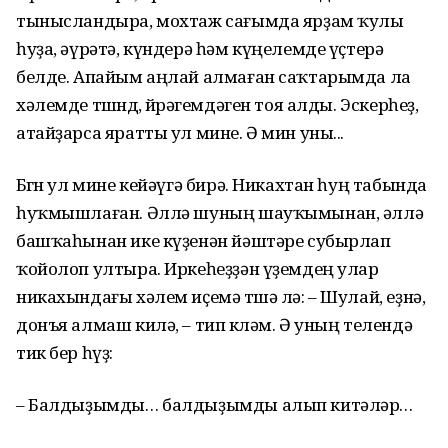
тынысландыра, мохтаж сағымда ярҙам ҡулы
һуҙа, әүрәтә, күндерә һәм күңелемде үҫтерә
белде. Апайым аңлай алмаған саҡтарымда ла
хәлемде төшөндө, йөрәгемдәген тоя алды. Эскерһеҙ,
атайҙарса яратты ул мине. Ә мин уны...
Бөгөн ул мине кейәүгә бирә. Никахтан һуң табында
һуҡмышлаған. Әллә шуның шауҡымынан, әллә
башҡаһынан ике күҙенән йәштәре субырлап
ҡойолоп ултыра. Иркеһеҙҙән үҙемдең улар
никахындағы хәлем иҫемә төшә лә: – Шулай, еҙнә,
донъя алмаш килә, – тип көләм. Ә уның телендә
тик бер һүҙ:
– Балдыҙымды… балдыҙымды алып китәләр…