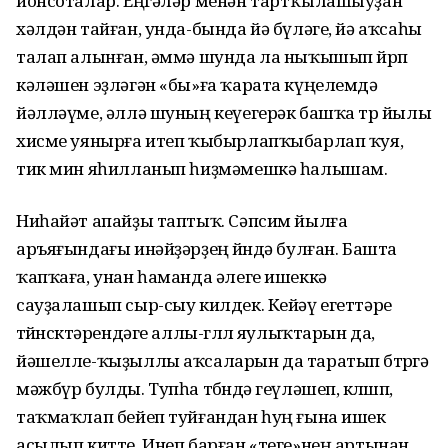
йонсоталар. Еңгәләр менән тартҡылашыуҙан
хәлдән тайған, унда-бында йә бүләге, йә аҡсаһы
талап алынған, әммә шунда ла ныҡышып йөрөп
кәләшен эҙләгән «бы»ға ҡарата күңелемдә
йәлләүме, әллә шуның кеүегерәк башҡа төр йылы
хисме уянырға итеп ҡыбырлапҡыбарлап ҡуя,
тик мин яһилланып һиҙмәмешкә һалышам.
Ниһайәт апайҙы таптыҡ. Сәпсим йылға
аръяғындағы инәйҙәрҙең өйөндә булған. Башта
ҡапҡаға, унан һаманда әлеге ишеккә
сауҙалашып сыр-сыу килдек. Кейәү егеттәре
төйөнсөктәрендәге аллы-гөллө яулыҡтарын да,
йәшелле-ҡыҙыллы аҡсаларын да таратып бөтөргә
мәжбүр булды. Тупһа төбөндә геүләшеп, көлөшөп,
таҡмаҡлап бейеп туйғандан һуң ғына ишек
асылып китте. Инеп барған «теге»нең артынан