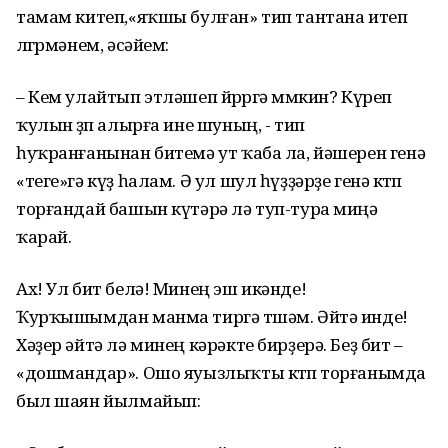
тамам китеп,«яҡшы булған» тип тантана итеп
өлгөрмәнем, әсәйем:
– Кем улайтып этләшеп йөрөргә мөмкин? Күреп
ҡулын өҙөп алырға ине шуның, - тип
һуҡранғанынан битемә ут ҡаба ла, йәшерен генә
«теге»гә күҙ һалам. Ә ул шул һүҙҙәрҙе генә көтөп
торғандай башын күтәрә лә туп-тура миңә
ҡарай.
Ах! Ул бит белә! Минең эш икәнде!
Ҡурҡышымдан манма тиргә төшәм. Әйтә инде!
Хәҙер әйтә лә минең кәрәкте бирҙерә. Беҙ бит –
«дошмандар». Ошо яуызлыҡты көтөп торғанымда
был шаян йылмайып: