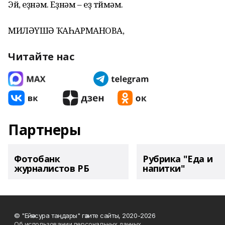
Эй, еҙнәм. Еҙнәм – еҙ төймәм.
МИЛӘҮШӘ ҠАҺАРМАНОВА,
Читайте нас
Партнеры
Фотобанк
Рубрика "Еда и
журналистов РБ
напитки"
© "Ейәнсура таңдары" гәзите сайты, 2020-2026
Об использовании персональных данных