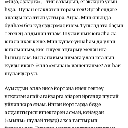
«Әйҙә, эҙләргә», – тип саҡырып, етәкләргә усын
һуҙа. Шунан етәкләтеп торам тей! Эргәһендәге
апайҙы юғалтып ултыра. Аңра. Мин янында
булһам бер күҙ яҙҙырмаҫ инем. Тупылдата баҫып
тегенең алдынан төшәм. Шулай ныҡ юғалһа ла
юғала икән кеше. Мин күпме уйнаһам да улай
юғалмайым, кис төшөүен аңғарыу менән өйгә
һыпыртам. Был апайым нимәгә улай юғалып
ҡуйҙы икән? Әллә «мынан» йәшенгәнме? Ай-һай
шулайҙыр ул.
Ауылдың әллә нисә йортона инеп тентеү
үткәргән апай-ағайҙарға эйәреп йөрөгәндә шулай
уйлап ҡара янам. Ингән йорттарҙа беҙҙе
алдаштырып ишектәрен асмай, кейәүҙән
(«мыны» шулай тиҙәр) аҡса таптырып