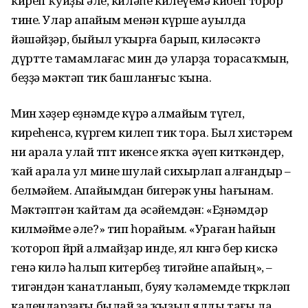
киреп ҡуйҙы әле, киләһе килеүемә кибеп торор
тине. Улар апайым менән күрше ауылда
йәшәйҙәр, быйыл уҡырға барып, киләсәктә
дүртте тамамлағас мин дә уларҙа торасаҡмын,
беҙҙә мәктәп тик башланғыс ҡына.
Мин хәҙер еҙнәмде күрә алмайым түгел,
киреһенсә, күргем килеп тик тора. Был хистәрем
ни арала улай төптө икенсе яҡҡа әүеп киткәндер,
ҡай арала ул мине шулай сихырлап алғандыр –
белмәйем. Апайымдан бигерәк уны һағынам.
Мәктәптән ҡайтам да әсәйемдән: «Еҙнәмдәр
килмәйме әле?» тип һорайым. «Ураған һайын
ҡотороп йөрөй алмайҙар инде, ял көнгә бер кискә
генә килә һалып китербеҙ тигәйне апайың», –
тигәндән ҡанатланып, буяу ҡәләмемде төкөрөкләп
календарҙағы былай ҙа ҡыҙыл ялды тағы ла