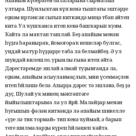
Апайым күберәген балаларына сырмалып
ултыра. Шунлыҡтан күп кенә тыштағы эштәрҙе
еҙнәм иртәнсәк сығып киткәндә миңә төбәп әйтеп
китә. Ул ҡушҡанса итеп кенә башҡарып ҡуям.
Ҡайта ла маҡтап ташлай. Беҙ апайым менән
һүҙгә һараныраҡ, йомоғораҡ кешеләр булғас,
ундай матур һүҙҙәрҙе таба ла белмәйбеҙ. Ә ул
шундай килешле, урынлы ғына итеп әйтә.
Дәрестәремде эшләй алмай туҙынғанда ла,
еҙнәм, апайым асыуланмаҫлыҡ, мин үсекмәҫлек
итеп һөйләшә белә. Ахырҙа дәрес тә эшләнә, беҙ ҙә
дуҫ. Шулай уҡ минең мәктәптәге
йыйылыштарыма ла ул йөрөй. Малайҙар менән
һуғышып-фәлән киткәндә лә апайым шикелле
«үҙе лә тик тормай» тип кенә ҡуймай, ә барып
теге шилмаларҙы күреп һөйләшеп ҡайта.