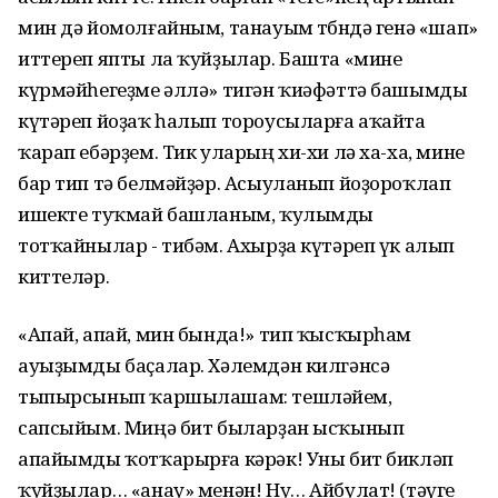
мин дә йомолғайным, танауым төбөндә генә «шап»
иттереп япты ла ҡуйҙылар. Башта «мине
күрмәйһегеҙме әллә» тигән ҡиәфәттә башымды
күтәреп йоҙаҡ һалып тороусыларға аҡайта
ҡарап ебәрҙем. Тик уларың хи-хи лә ха-ха, мине
бар тип тә белмәйҙәр. Асыуланып йоҙороҡлап
ишекте туҡмай башланым, ҡулымды
тотҡайнылар - тибәм. Ахырҙа күтәреп үк алып
киттеләр.
«Апай, апай, мин бында!» тип ҡысҡырһам
ауыҙымды баҫалар. Хәлемдән килгәнсә
тыпырсынып ҡаршылашам: тешләйем,
сапсыйым. Миңә бит быларҙан ысҡынып
апайымды ҡотҡарырға кәрәк! Уны бит бикләп
ҡуйҙылар… «анау» менән! Ну… Айбулат! (тәүге