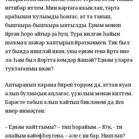
иғтибар иттем. Мин кәртәгә яҡынлап, тәртә
араһынан ҡулымды һонғас, ат та танып,
бышҡыра-бышҡыра ынтылды. Еҙнәм менеп
йөрөгән һоро айғыр ҙа һуң. Тура килгән һайын
шаҡмаҡ шәкәр ҡаптырып өйрәткәнмен. Тик был
ат бында нишләй икән, уны еҙнәм генә йөрөтә ине
лә. Һәм был йортта кемдәр йәшәй? Еҙнәм уларға
туҡтағанмы икән?
Аптыранып ҡарана биреп торҙом да, аттан яуап
алып булмаҫын аңлағас, үҙ юлым менән киттем.
Бәрәсте табып алып ҡайтып бикләнем дә, өйгә
инер-инмәҫтән:
– Еҙнәм ҡайттымы? – тип һорайым. – Юҡ, - ти
апайым кәйефһеҙ генә, – әле өс көнө бар. Нишләп?