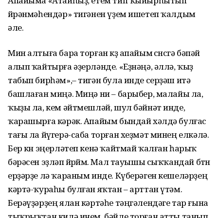
Апайыма «Атайһыҙ, етем тип ҡыйырһытып
өйрәнмәһендәр» тигәнен үҙем ишетеп ҡалдым
әле.
Мин алтыға бара торған көҙ апайым өсөнсөгә бәпәй
алып ҡайтырға әҙерләнде. «Еҙнәңә, әллә, ҡыҙ
табып бирһәм»,– тигән була инде серҙәш итә
башлаған миңә. Миңә ни – барыбер, малайы ла,
ҡыҙы ла, кем әйтмешләй, шул бәйнәт инде,
ҡарашырға кәрәк. Апайым бындай хәлдә булғас
тағы ла йүгерә-саба торған хеҙмәт минең елкәлә.
Бер көн эңерләтеп кенә ҡайтмай ҡалған һарыҡ
бәрәсен эҙләп йөрөйөм. Мал тауышы сыҡҡандай бөтөн
ерҙәрҙе лә ҡараным инде. Күберәген кешеләрҙең
кәртә-ҡураһы булған яҡтан – арттан үтәм.
Берәүҙәрҙең ялан кәртәһе тәңгәлендәге тар ғына
тыҡрыҡтан килә инем, бәйле торған атты танып