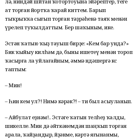
лә, ниндәй шйтан ҡотортоуына эйәрептер, теге
ат торған йортҡа ҡарай киттем. Барып
тыҡрыҡҡа сығып торған тәҙрәһенә таяҡ менән
үрелеп туҡылдаттым. Бер шаҡыным, ике.
Эстән ҡатын-ҡыҙ тауыш бирҙе: «Кем бар унда?»
Бик ҡыйыу килһәм дә, быны ишетеү менән тороп
ҡасырға ла уйлағайным, әммә өндәшергә көс
таптым:
– Мин!
– Һин кем ул?! Нимә кәрәк?! – ти был асыуланып.
– Айбулат еҙнәм!.. Эстәге ҡатын телһеҙ ҡалды,
шикелле. Мин дә әйткәнемдән шаңҡып торған
арала, ҡайҙандыр, өйҙәнме, кәртә яғынанмы,