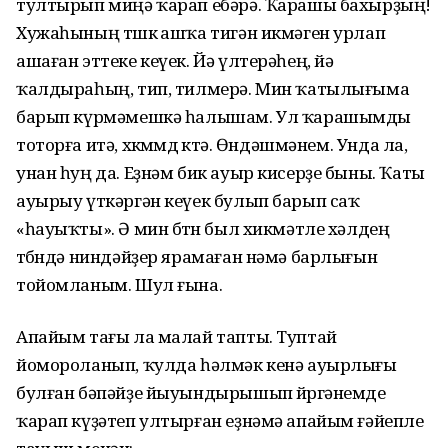
тултырып миңә ҡарап ебәрә. Ҡарашы бахырҙың!
Хужаһының төшкө ашҡа тигән икмәген урлап
ашаған эттеке кеүек. Йә үлтерәһең, йә
ҡалдыраһың, тип, тилмерә. Мин ҡатылығыма
барып күрмәмешкә һалышам. Ул ҡарашымды
тоторға итә, хөкөмөмдө көтә. Өндәшмәнем. Унда ла,
унан һуң да. Еҙнәм бик ауыр кисерҙе быны. Ҡаты
ауырыу үткәргән кеүек булып барып саҡ
«һауыҡты». Ә мин бөтөн был хикмәтле хәлдең
төбөндә ниндәйҙер ярамаған нәмә барлығын
тойомланым. Шул ғына.
Апайым тағы ла малай тапты. Туптай
йомороланып, ҡулда һәлмәк кенә ауырлығы
булған бәпәйҙе йыуындырышып йөрөгәнемде
ҡарап күҙәтеп ултырған еҙнәмә апайым ғәйепле