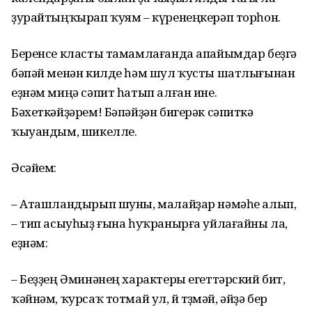
ҙурайтыңҡырап ҡуям – күренеңкерәп торһон.
Беренсе класты тамамлағанда апайымдар беҙгә
бәпәй менән килде һәм шул ҡусты шатлығынан
еҙнәм миңә сәпит һатып алған ине.
Бәхеткәйҙәрем! Бәпәйҙән бигерәк сәпиткә
ҡыуандым, шикелле.
Әсәйем:
– Аташландырып шуны, малайҙар нәмәһе алып,
– тип асыуһыҙ ғына һуҡранырға уйлағайны ла,
еҙнәм:
– Беҙҙең Әминәнең характеры егеттәрский бит,
ҡәйнәм, ҡурсаҡ тотмай ул, өй төҙөмәй, әйҙә бер