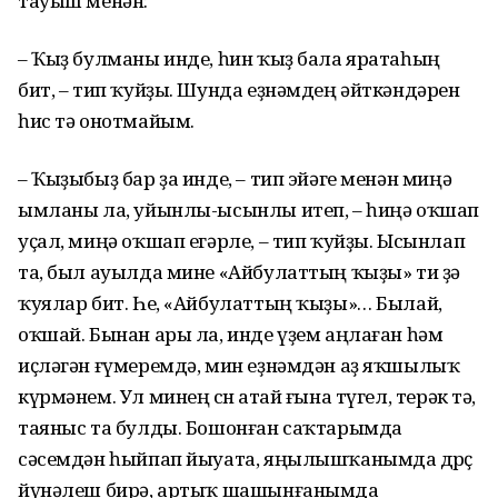
тауыш менән:
– Ҡыҙ булманы инде, һин ҡыҙ бала яратаһың
бит, – тип ҡуйҙы. Шунда еҙнәмдең әйткәндәрен
һис тә онотмайым.
– Ҡыҙыбыҙ бар ҙа инде, – тип эйәге менән миңә
ымланы ла, уйынлы-ысынлы итеп, – һиңә оҡшап
уҫал, миңә оҡшап егәрле, – тип ҡуйҙы. Ысынлап
та, был ауылда мине «Айбулаттың ҡыҙы» ти ҙә
ҡуялар бит. Һе, «Айбулаттың ҡыҙы»… Былай,
оҡшай. Бынан ары ла, инде үҙем аңлаған һәм
иҫләгән ғүмеремдә, мин еҙнәмдән аҙ яҡшылыҡ
күрмәнем. Ул минең өсөн атай ғына түгел, терәк тә,
таяныс та булды. Бошонған саҡтарымда
сәсемдән һыйпап йыуата, яңылышҡанымда дөрөҫ
йүнәлеш бирә, артыҡ шашынғанымда