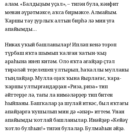
алам. «Балдыҙым уҫал», – тигән була, кәнфит
менән әүрәтмәксе, аҡса бирмәксе. Алмайым.
Ҡаршы тау ҙурлыҡ алтын бирһә лә мин уға
апайымды…
Никах уҡый башланылар! Ипләп кенә тороп
түрбаш яҡта шымып ҡалған ҡатын-ҡыҙ
араһына инеп китәм. Оло яҡта ағайҙар өҫтәл
тирәләй теҙелешеп ултырып, һаҡаллы мулланы
тыңлайҙар. Мулла оҙаҡ ҡына йырлағас, ҡара-
ҡаршы ултырғандарҙан «Риза, риза» тип
әйттерҙе лә, тағы ла нимәләрҙер тип битен
һыйпаны. Башҡалар ҙа шулай иткәс, был яҡтағы
апайҙарға ҡушылып мин дә «әпәр» иттем. Унан
апайымды ҡотлай башланылар. Инәйҙәр «Кейәү
ҡотло булһын!» тигән булалар. Булмаһын әйҙә.