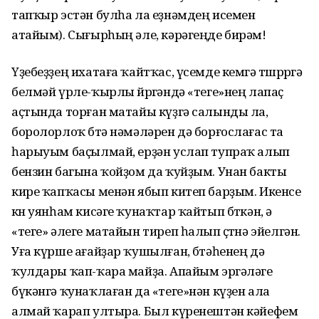
тапҡыр эстән булһа ла еҙнәмдең исемен
атайым). Сығырһың әле, кәрәгеңде бирәм!
Үҙебеҙҙең ихатаға ҡайтҡас, үсемде кемгә төшөрөргә
белмәй үрле-ҡырлы йөрөгәндә «теге»нең лапаҫ
аҫтында торған матайы күҙгә салынды ла,
боролорлоҡ бөтә нәмәләрен дә борғослағас та
һарыуым баҫылмай, ерҙән услап тупраҡ алып
бензин багына ҡойҙом да ҡуйҙым. Унан бакты
кире ҡапҡасы менән ябып китеп барҙым. Икенсе
көн уянһам кисәге ҡунаҡтар ҡайтып бөткән, ә
«теге» әлеге матайын тиреп һалып өҫтөнә эйелгән.
Уға күрше ағайҙар ҡушылған, бөтәһенең дә
ҡулдары ҡап-ҡара майҙа. Апайым эргәләге
бүкәнгә ҡунаҡлаған да «теге»нән күҙен ала
алмай ҡарап ултыра. Был күренештән кәйефем