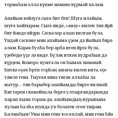
тормаһам әллә күпме нәмәне күрмәй ҡалам.
Апайым кейәүгә сыға бит бөгөн! Шуға илайым,
шуға ҡайғырам. Сыға инде, «анау» килеп тик йөрөй
бит йәнде көйҙөрөп. Сәскәләр алып килгән була.
Ундай сәскәне мин апайыма үҙем дә йыйып бирә
алам. Кәрәк булһа бер арба итеп өйөргә була,
үҙебеҙҙә үҫә лә инде. Бүләк иткән пудраһын да
күрҙем, йоморо ҡумтала он һымаҡ нәмәкәй.
Биткә оҙаҡ һөртөп торһаң ашағы килеп китә, еҫе
тәмле генә. Тыуған көнөнә тигән алҡаһы ла
матур… тик барыбер апайымды бирге килмәй.
Кистәрен скамейкала бергә ултырғандарында
ҡарап ҡына торам да, апайымдың яурынына
ҡулын һалһа шунда уҡ беләген этеп төшөрәм.
Һалмаһын! Уны мин генә ҡосаҡлай, мин генә һөйә