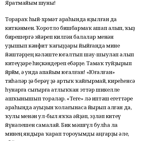
Яратмайым шуны!
Торараҡ һый-хөрмәт араһында яҙылған да
киткәнмен. Ҡоротло бишбармаҡ ашап алып, ҡыҙ
бирешергә эйәреп килгән балалар менән
уҙышып кәнфит ҡағыҙҙары йыйғанда мине
йәштәрҙең кәләште юғалтып шау-шыулап алып
китеүҙәре һиҫкәндереп ебәрҙе. Тамаҡ туйҙырып
йөрөйөм, ә унда апайым юғалған! «Юғалған»
тиһәләр ҙә берәү ҙә артыҡ ҡайғырмай, киреһенсә
һунарға сығырға атлыҡҡан эттәр шикелле
ашҡынышып торалар. «Теге» лә иптәш егеттәре
араһында ауыҙын ҡолағынаса йырып алған да,
ҡулы менән ул-был яҡҡа әйҙәп, эҙләп китеү
йүнәлешен самалай. Бик мәшғүл булһа ла
минең яндыра ҡарап тороуымды аңғарҙы әле,