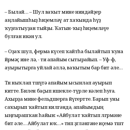
– Былай… – Шул ваҡыт мине ниндәйҙер
аңлайышһыҙ һиҙемләү ат хаҡында һүҙ
ҡуҙғатыуҙан тыйҙы. Ҡатын-ҡыҙ һиҙемләүе
булған икән ул.
– Оҙаҡ шул, ферма күсеп ҡайтһа былайтып ҡуна
йөрөмәҫ ине лә, - ти апайым сытырайып. – Уф-ф,
ауырытырға уйлай әллә, ваҡытым бар бит әле…
Төн ныҡлап төшөүгә апайым ысынлап ауырып
китте. Билен баҫып ишекле-түрле кәлеп һуға.
Ахырҙа мине фельдшерға йүгертте. Барып уны
саҡырып ҡайтып килгәндә, апайымдың
ыңғырашҡан һайын: «Айбулат ҡайтып өлгөрмәне
бит әле… Айбулат юҡ…» тип өҙгөләнгәне иҫемә төштө