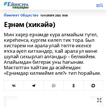
Йәмғиәт Общество
10 НОЯБРЯ 2020, 19:00
Еҙнәм (хикәйә)
Мин хәҙер еҙнәмде күрә алмайым түгел,
киреһенсә, күргем килеп тик тора. Был
хистәрем ни арала улай төптө икенсе
яҡҡа әүеп киткәндер, ҡай арала ул мине
шулай сихырлап алғандыр – белмәйем.
Апайымдан бигерәк уны һағынам.
Мәктәптән ҡайтам да әсәйемдән:
«Еҙнәмдәр килмәйме әле?» тип һорайым.