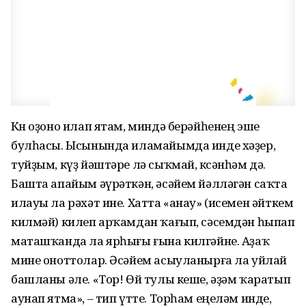
Көн оҙоно илап ятам, миндә берәйһенең эше
булһасы. Ысынында иламайымда инде хәҙер,
туйҙым, күҙ йәштәре лә сыҡмай, көсәнһәм дә.
Башта апайым әүрәткән, әсәйем йәлләгән саҡта
илауы ла рәхәт ине. Хатта «анау» (исемен әйткем
килмәй) килеп арҡамдан ҡағып, сәсемдән һыпап
маташҡанда ла ярһығы ғына килгәйне. Аҙаҡ
мине оноттолар. Әсәйем асыуланырға ла уйлай
башланы әле. «Тор! Өй тулы кеше, әҙәм ҡаратып
аунап ятма», – тип үтте. Торһам еңеләм инде,