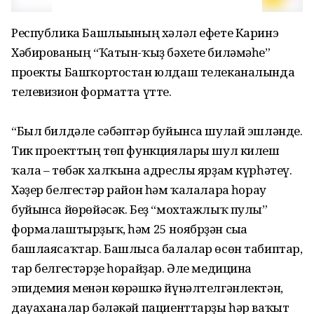
Республика Башлығының хәләл ефете Каринэ
Хәбированың “Ҡатын-ҡыҙ бәхете биләмәһе”
проекты Башҡортостан юлдаш телеканалында
телевизион форматта үтте.
“Был билдәле сәбәптәр буйынса шулай эшләнде.
Тик проекттың төп функциялары шул килеш
ҡала – төбәк халҡына адреслы ярҙам күрһәтеү.
Хәҙер белгестәр район һәм ҡалаларға һорау
буйынса йөрөйәсәк. Беҙ “мохтажлыҡ пулы”
формалаштырҙыҡ, һәм 25 ноябрҙән сыға
башлаясаҡтар. Башлыса балалар өсөн табиптар,
тар белгестәрҙе һорайҙар. Әле медицина
эпидемия менән көрәшкә йүнәлтелгәнлектән,
дауаханалар бәләкәй пациенттарҙы һәр ваҡыт