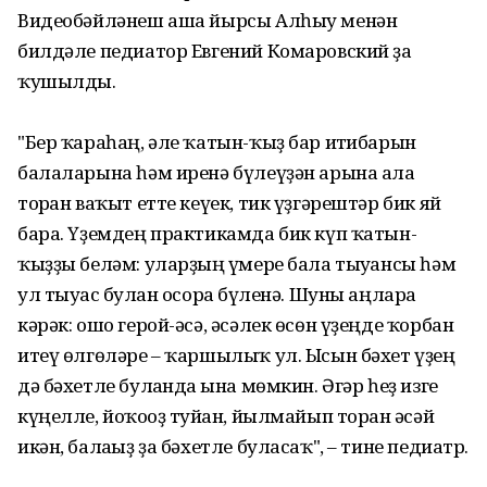
Видеобәйләнеш аша йырсы Алһыу менән
билдәле педиатор Евгений Комаровский ҙа
ҡушылды.
"Бер ҡараһаң, әле ҡатын-ҡыҙ бар иғтибарын
балаларына һәм иренә бүлеүҙән арына ала
торған ваҡыт етте кеүек, тик үҙгәрештәр бик яй
бара. Үҙемдең практикамда бик күп ҡатын-
ҡыҙҙы беләм: уларҙың ғүмере бала тыуғансы һәм
ул тыуғас булған осорға бүленә. Шуны аңларға
кәрәк: ошо герой-әсә, әсәлек өсөн үҙеңде ҡорбан
итеү өлгөләре – ҡаршылыҡ ул. Ысын бәхет үҙең
дә бәхетле булғанда ғына мөмкин. Әгәр һеҙ изге
күңелле, йоҡоғоҙ туйған, йылмайып торған әсәй
икән, балағыҙ ҙа бәхетле буласаҡ", – тине педиатр.