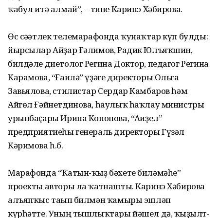
ҡабул итә алмай”, – тине Каринэ Хәбирова.
Өс сәғәтлек телемарафонда ҡунаҡтар күп булды:
йырсылар Айҙар Ғәлимов, Радик Юлъяҡшин,
билдәле диетолог Регина Доктор, педагог Регина
Карамова, “Ғаилә” үҙәге директоры Ольга
Завьялова, стилистар Сердар Камбаров һәм
Айгөл Ғәйнетдинова, һаулыҡ һаҡлау министры
урынбаҫары Ирина Кононова, “Ағиҙел”
предприятиеһы генераль директоры Гүзәл
Кәримова һ.б.
Марафонда “Ҡатын-ҡыҙ бәхете биләмәһе”
проекты авторы ла ҡатнашты. Каринэ Хәбирова
алъяпҡыс тағып билмән ҡамыры эшләп
күрһәтте. Уның тышлыҡтары йәшел дә, ҡыҙғылт-