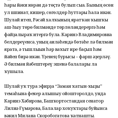
һары йәки көрән дә төҫтә булып сыға. Бының өсөн
ул шпинат, кишер, сөгөлдөр һуттары һала икән.
Шулай итеп, Рәсәй халҡының яратҡан ҡышҡы
аш-һыу төрө билмәнде төрлөләндерергә һәм
файҙалыраҡ итергә була. Каринэ Владимировна
белдереүенсә, уның ғаиләһендә бөтәһе лә билмән
ярата, ә тышлығын һәр ваҡыт ире баҫып һәм
йәйеп бирә икән. Үҙенең бурысы – фарш әҙерләү.
Ә билмән йәбештереү эшенә балалары ла
ҡушыла.
Шулай уҡ тура эфирҙа “Заман ҡатын-ҡыҙы”
темаһына фекер алышыу ойошторолдо, унда
Каринэ Хәбирова, Башҡортостандан сенатор
Лилиә Ғүмәрова, Балалар хоҡуҡтары буйынса
вәкил Милана Скоробогатова ҡатнашты.