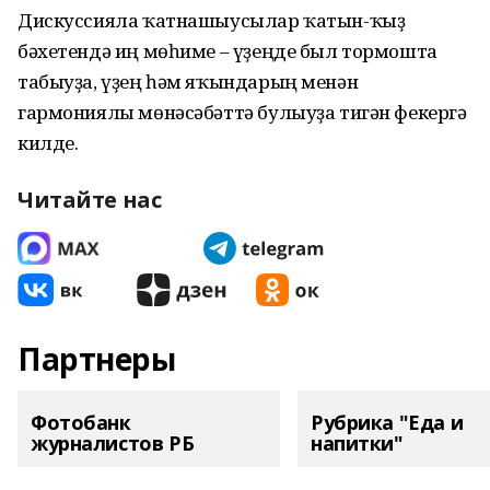
Дискуссияла ҡатнашыусылар ҡатын-ҡыҙ
бәхетендә иң мөһиме – үҙеңде был тормошта
табыуҙа, үҙең һәм яҡындарың менән
гармониялы мөнәсәбәттә булыуҙа тигән фекергә
килде.
Читайте нас
Партнеры
Фотобанк
Рубрика "Еда и
журналистов РБ
напитки"