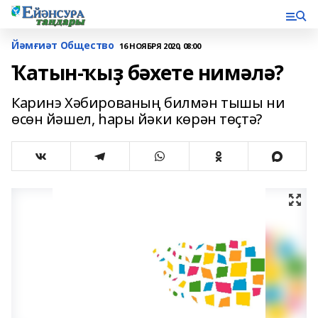
Йәмғиәт Общество
16 НОЯБРЯ 2020, 08:00
Ҡатын-ҡыҙ бәхете нимәлә?
Каринэ Хәбированың билмән тышы ни
өсөн йәшел, һары йәки көрән төҫтә?