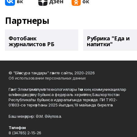
Партнеры
Фотобанк
Рубрика "Еда и
журналистов РБ
напитки"
© "Ейәнсура таңдары" гәзите сайты, 2020-2026
Об использовании персональных данных
Гәзит Элемтә, мәғлүмәт технологиялары һәм киң коммуникациялар
өлкәһендә күҙәтеү буйынса федераль хеҙмәттең Башҡортостан
Республикаһы буйынса идаралығында теркәлде. ПИ ТУ02-
01803-сө теркәү һаны 2025 йылдың 19 майында бирелгән.
Баш мөхәррир: Ә.М. Әйүпова.
Телефон
8 (34785) 2-15-26