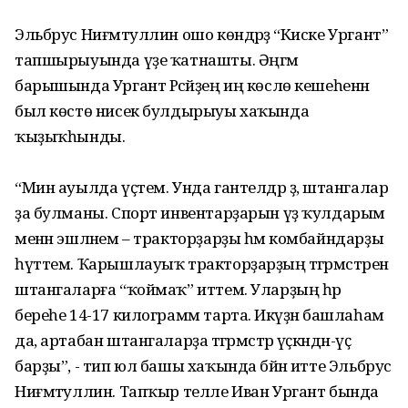
Эльбрус Ниғмәтуллин ошо көндәрҙә “Киске Ургант”
тапшырыуында үҙе ҡатнашты. Әңгәмә
барышында Ургант Рәсәйҙең иң көслө кешеһенән
был көстө нисек булдырыуы хаҡында
ҡыҙыҡһынды.
“Мин ауылда үҫтем. Унда гантелдәр ҙә, штангалар
ҙа булманы. Спорт инвентарҙарын үҙ ҡулдарым
менән эшләнем – тракторҙарҙы һәм комбайндарҙы
һүттем. Ҡарышлауыҡ тракторҙарҙың тәгәрмәстәрен
штангаларға “ҡоймаҡ” иттем. Уларҙың һәр
береһе 14-17 килограмм тарта. Икәүҙән башлаһам
да, артабан штангаларҙа тәгәрмәстәр үҫкәндән-үҫә
барҙы”, - тип юл башы хаҡында бәйән итте Эльбрус
Ниғмәтуллин. Тапҡыр телле Иван Ургант бында