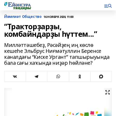
Йәмғиәт Общество
16 НОЯБРЯ 2020, 11:00
“Тракторҙарҙы,
комбайндарҙы һүттем...”
Милләттәшебеҙ, Рәсәйҙең иң көслө
кешеһе Эльбрус Ниғмәтуллин Беренсе
каналдағы “Киске Ургант” тапшырыуында
бала сағы хаҡында ниҙәр һөйләне?