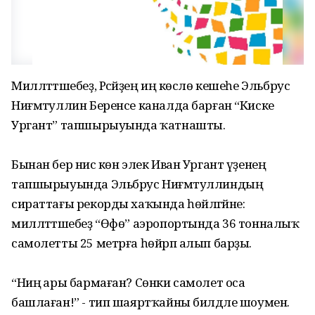
Милләттәшебеҙ, Рәсәйҙең иң көслө кешеһе Эльбрус
Ниғмәтуллин Беренсе каналда барған “Киске
Ургант” тапшырыуында ҡатнашты.
Бынан бер нисә көн элек Иван Ургант үҙенең
тапшырыуында Эльбрус Ниғмәтуллиндың
сираттағы рекорды хаҡында һөйләгәйне:
милләттәшебеҙ “Өфө” аэропортында 36 тонналыҡ
самолетты 25 метрға һөйрәп алып барҙы.
“Ниңә ары бармаған? Сөнки самолет оса
башлаған!” - тип шаяртҡайны билдәле шоумен.