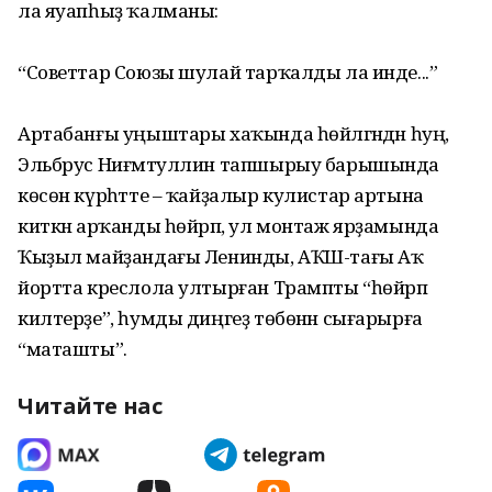
ла яуапһыҙ ҡалманы:
“Советтар Союзы шулай тарҡалды ла инде...”
Артабанғы уңыштары хаҡында һөйләгәндән һуң,
Эльбрус Ниғмәтуллин тапшырыу барышында
көсөн күрһәтте – ҡайҙалыр кулистар артына
киткән арҡанды һөйрәп, ул монтаж ярҙамында
Ҡыҙыл майҙандағы Ленинды, АҠШ-тағы Аҡ
йортта креслола ултырған Трампты “һөйрәп
килтерҙе”, һумды диңгеҙ төбөнән сығарырға
“маташты”.
Читайте нас