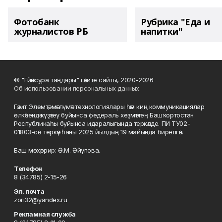
Фотобанк
Рубрика "Еда и
журналистов РБ
напитки"
© "Ейәнсура таңдары" гәзите сайты, 2020-2026
Об использовании персональных данных
Гәзит Элемтә, мәғлүмәт технологиялары һәм киң коммуникациялар
өлкәһендә күҙәтеү буйынса федераль хеҙмәттең Башҡортостан
Республикаһы буйынса идаралығында теркәлде. ПИ ТУ02-
01803-сө теркәү һаны 2025 йылдың 19 майында бирелгән.
Баш мөхәррир: Ә.М. Әйүпова.
Телефон
8 (34785) 2-15-26
Эл. почта
zori32@yandex.ru
Рекламная служба