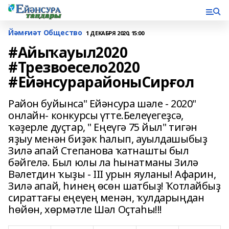
Йәмғиәт Общество
1 ДЕКАБРЯ 2020, 15:00
#Айыҡауыл2020
#Трезвоесело2020
#ЕйәнсурарайоныСирғол
Район буйынса" Ейәнсура шәле - 2020"
онлайн- конкурсы үтте.Белеүегеҙсә,
ҡәҙерле дуҫтар, " Еңеүгә 75 йыл" тигән
яҙыу менән биҙәк һалып, ауылдашыбыҙ
Зилә апай Степанова ҡатнашты был
бәйгелә. Был юлы ла һынатманы Зилә
Вәлетдин ҡыҙы - III урын яуланы! Афарин,
Зилә апай, һинең өсөн шатбыҙ! Ҡотлайбыҙ
сираттағы еңеүең менән, ҡулдарыңдан
һөйөн, хөрмәтле Шәл Оҫтаһы!!!