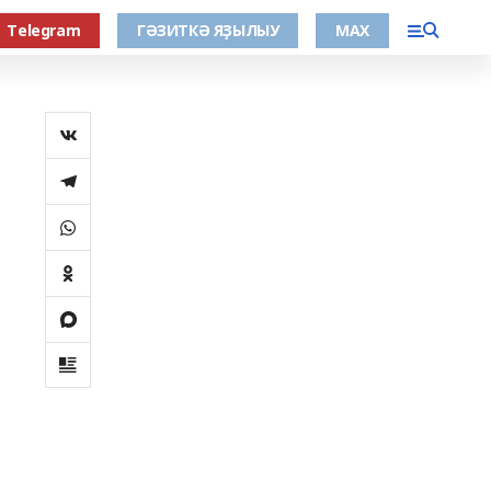
Тelegram
ГӘЗИТКӘ ЯҘЫЛЫУ
МАХ