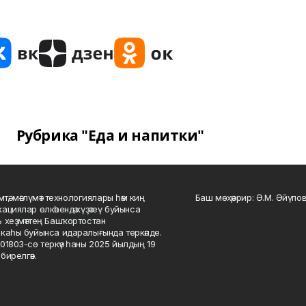
Рубрика "Еда и напитки"
мтә, мәғлүмәт технологиялары һәм киң
Баш мөхәррир: Ә.М. Әйүпов
ациялар өлкәһендә күҙәтеү буйынса
 хеҙмәттең Башҡортостан
каһы буйынса идаралығында теркәлде.
01803-сө теркәү һаны 2025 йылдың 19
бирелгән.