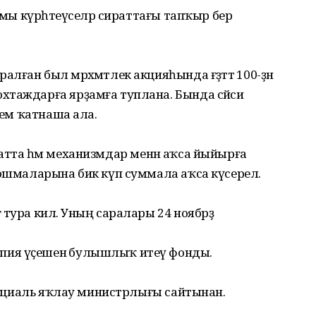
ҙамы күрһәтеүселәр сираттағы тапҡыр бер
лған был мәрхәмәтлек акцияһында ғәҙәттә 100-ҙән
таждарға ярҙамға туплана. Бында сәйәси
кем ҡатнаша ала.
форматта һәм механизмдар менән аҡса йыйырға
йошмаларына бик күп суммала аҡса күсерелә.
тура килә. Уның саралары 24 ноябрҙә
ия үҫешенә булышлыҡ итеү фонды.
 социаль яҡлау министрлығы сайтынан.