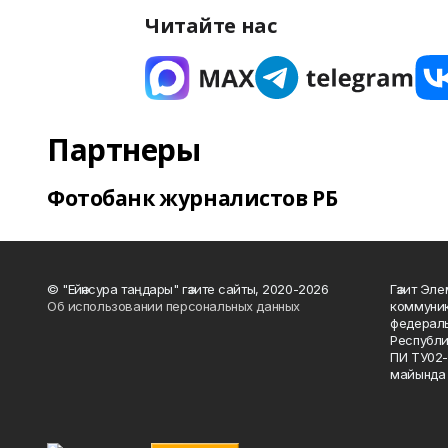
Читайте нас
Партнеры
Фотобанк журналистов РБ
© "Ейәнсура таңдары" гәзите сайты, 2020-2026
Гәзит Эле
Об использовании персональных данных
коммуник
федераль
Республи
ПИ ТУ02-
майында 