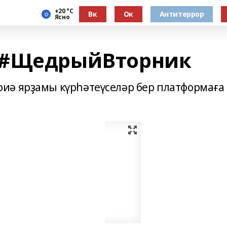
+20 °С
Вк
Ок
Антитеррор
Ясно
 #ЩедрыйВторник
иә ярҙамы күрһәтеүселәр бер платформаға