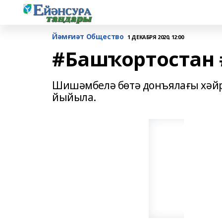
Йәмғиәт Общество
1 ДЕКАБРЯ 2020, 12:00
#Башҡортостан
Шишәмбелә бөтә донъялағы хәйр
йыйыла.