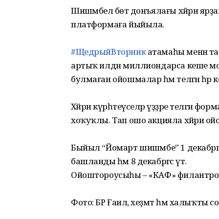
Шишәмбелә бөтә донъялағы хәйриә яр
платформаға йыйыла.
#ЩедрыйВторник
атамаһы менән тара
артыҡ илдән миллиондарса кеше мох
булмаған ойошмалар һәм теләгән һәр 
Хәйриә күрһәтеүселәр үҙҙәре теләгән 
хоҡуҡлы. Тап ошо акцияла хәйриә о
Быйыл “Йомарт шишәмбе” 1 декабргә 
башланды һәм 8 декабргәсә үтә.
Ойоштороусыһы – «КАФ» филантроп
Фото: БР Ғаилә, хеҙмәт һәм халыҡты