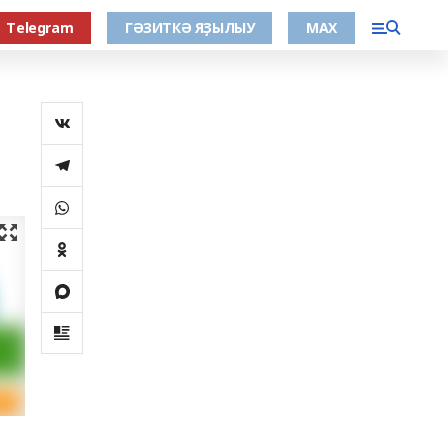
Тelegram
ГӘЗИТКӘ ЯҘЫЛЫУ
МАХ