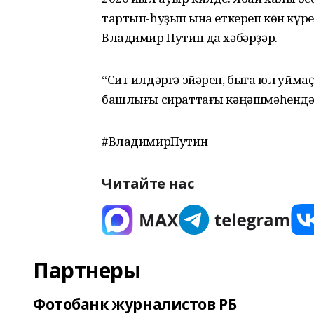
тартып-һуҙып ҡына еткереп көн күр
Владимир Путин да хәбәрҙәр.
“Сит илдәргә эйәреп, быға юл ҡуймаҫҡ
башлығы сираттағы кәңәшмәһендә
#ВладимирПутин
Читайте нас
Партнеры
Фотобанк журналистов РБ