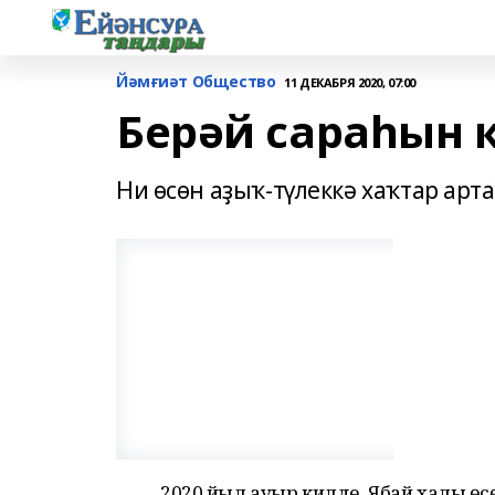
Йәмғиәт Общество
11 ДЕКАБРЯ 2020, 07:00
Берәй сараһын к
Ни өсөн аҙыҡ-түлеккә хаҡтар ар
2020 йыл ауыр килде. Ябай халыҡ өсө