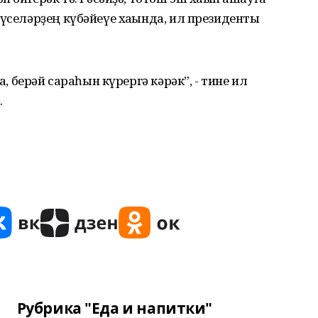
еүселәрҙең күбәйеүе хаҡында, ил президенты
а, берәй сараһын күрергә кәрәк”, - тине ил
.
Рубрика "Еда и напитки"