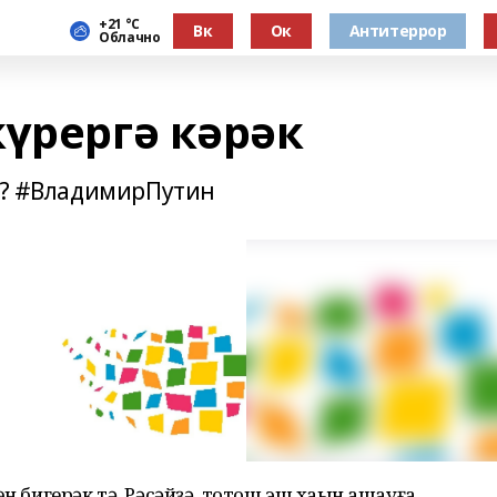
+21 °С
Вк
Ок
Антитеррор
Облачно
үрергә кәрәк
та? #ВладимирПутин
н бигерәк тә. Рәсәйҙә, тотош эш хаҡын ашауға