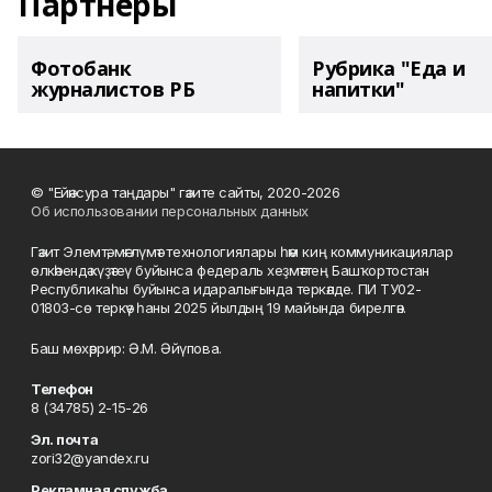
Партнеры
Фотобанк
Рубрика "Еда и
журналистов РБ
напитки"
© "Ейәнсура таңдары" гәзите сайты, 2020-2026
Об использовании персональных данных
Гәзит Элемтә, мәғлүмәт технологиялары һәм киң коммуникациялар
өлкәһендә күҙәтеү буйынса федераль хеҙмәттең Башҡортостан
Республикаһы буйынса идаралығында теркәлде. ПИ ТУ02-
01803-сө теркәү һаны 2025 йылдың 19 майында бирелгән.
Баш мөхәррир: Ә.М. Әйүпова.
Телефон
8 (34785) 2-15-26
Эл. почта
zori32@yandex.ru
Рекламная служба