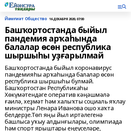
Йәмғиәт Общество
16 ДЕКАБРЯ 2020, 07:00
Башҡортостанда быйыл
пандемия арҡаһында
балалар өсөн республика
шыршыһы уҙғарылмай
Башҡортостанда быйыл коронавирус
пандемияһы арҡаһында балалар өсөн
республика шыршыһы булмай.
Башҡортостан Республикаһы
Хөкүмәтендәге оператив кәңәшмәлә
ғаилә, хеҙмәт һәм халыҡты социаль яҡлау
министры Ленара Иванова ошо хаҡта
белдерҙе.Төп яңы йыл иртәлегенә
башлыса уҡыу алдынғылары, олимпиада
һәм спорт ярыштары еңеүселәре,