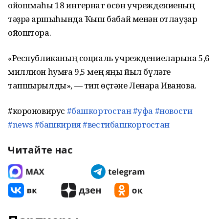
ойошмаһы 18 интернат өсөн учреждениеның
тәҙрә ҡаршыһында Ҡыш бабай менән ҡотлауҙар
ойоштора.
«Республиканың социаль учреждениеларына 5,6
миллион һумға 9,5 мең яңы йыл бүләге
тапшырылды», — тип өҫтәне Ленара Иванова.
#короновирус
#башкортостан
#уфа
#новости
#news
#башкирия
#вестибашкортостан
Читайте нас