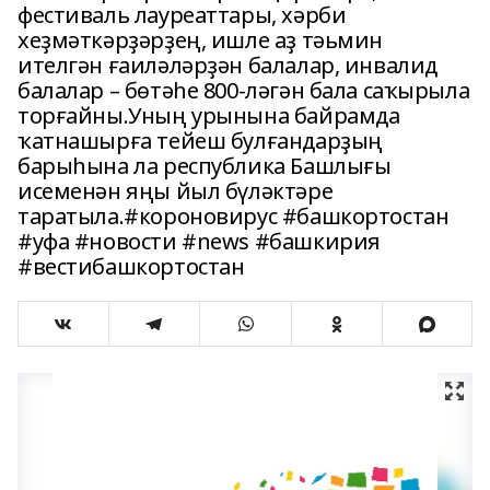
фестиваль лауреаттары, хәрби
хеҙмәткәрҙәрҙең, ишле аҙ тәьмин
ителгән ғаиләләрҙән балалар, инвалид
балалар – бөтәһе 800-ләгән бала саҡырыла
торғайны.Уның урынына байрамда
ҡатнашырға тейеш булғандарҙың
барыһына ла республика Башлығы
исеменән яңы йыл бүләктәре
таратыла.#короновирус #башкортостан
#уфа #новости #news #башкирия
#вестибашкортостан