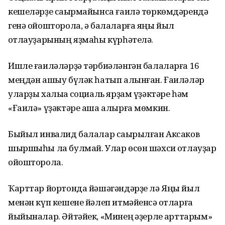
кешеләрҙе саҡырмайынса ғаилә төркөмдәрендә
генә ойошторола, ә балаларға яңы йыл
ҡотлауҙарының яҙмаһы күрһәтелә.
Ишле ғаиләләрҙә тәрбиәләнгән балаларға 16
меңдән ашыу бүләк һатып алынған. Ғаиләләр
уларҙы халыҡҡа социаль ярҙам үҙәктәре һәм
«Ғаилә» үҙәктәре аша алырға мөмкин.
Быйыл инвалид балалар саҡырылған Аксаков
шыршыһы ла булмай. Улар өсөн шәхси ҡотлауҙар
ойошторола.
Ҡарттар йортонда йәшәгәндәрҙе лә Яңы йыл
менән күп кешене йәлеп итмәйенсә ҡотларға
йыйыналар. Әйтәйек, «Минең ҡәҙерле ҡарттарым»