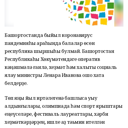
Башҡортостанда быйыл коронавирус
пандемияһы арҡаһында балалар өсөн
республика шыршыһы булмай. Башҡортостан
Республикаһы Хөкүмәтендәге оператив
кәңәшмәлә ғаилә, хеҙмәт һәм халыҡты социаль
яҡлау министры Ленара Иванова ошо хаҡта
белдерҙе.
Төп яңы йыл иртәлегенә башлыса уҡыу
алдынғылары, олимпиада һәм спорт ярыштары
еңеүселәре, фестиваль лауреаттары, хәрби
хеҙмәткәрҙәрҙең, ишле аҙ тәьмин ителгән