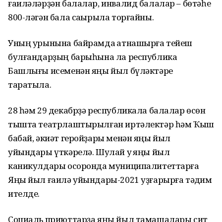
ғаиләләрҙән балалар, инвалид балалар – бөтәһе
800-ләгән бала саҡырыла торғайны.
Уның урынына байрамда ҡатнашырға тейеш
булғандарҙың барыһына ла республика
Башлығы исеменән яңы йыл бүләктәре
таратыла.
28 һәм 29 декабрҙә республикала балалар өсөн
тышта театрлаштырылған иртәлектәр һәм Ҡыш
бабай, әкиәт геройҙары менән яңы йыл
уйындары үткәрелә. Шулай уҡ яңы йыл
каникулдары осоронда муниципалитеттарға
Яңы йыл ғаилә уйындары-2021 уҙғарырға тәҡдим
ителде.
Социаль приюттарҙа яңы йыл тамашалары сит