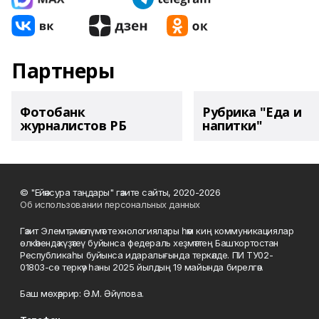
Партнеры
Фотобанк
Рубрика "Еда и
журналистов РБ
напитки"
© "Ейәнсура таңдары" гәзите сайты, 2020-2026
Об использовании персональных данных
Гәзит Элемтә, мәғлүмәт технологиялары һәм киң коммуникациялар
өлкәһендә күҙәтеү буйынса федераль хеҙмәттең Башҡортостан
Республикаһы буйынса идаралығында теркәлде. ПИ ТУ02-
01803-сө теркәү һаны 2025 йылдың 19 майында бирелгән.
Баш мөхәррир: Ә.М. Әйүпова.