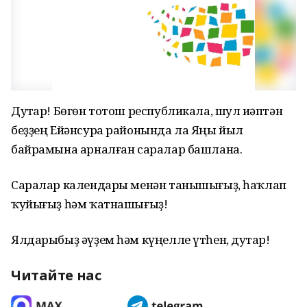
Дуҫтар! Бөгөн тотош республикала, шул иҫәптән
беҙҙең Ейәнсура районында ла Яңы йыл
байрамына арналған саралар башлана.
Саралар календары менән танышығыҙ, һаҡлап
ҡуйығыҙ һәм ҡатнашығыҙ!
Ялдарыбыҙ әүҙем һәм күңелле үтһен, дуҫтар!
Читайте нас