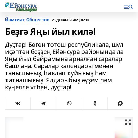
Йәмғиәт Общество
25 ДЕКАБРЯ 2020, 07:30
Беҙгә Яңы йыл килә!
Дуҫтар! Бөгөн тотош республикала, шул
иҫәптән беҙҙең Ейәнсура районында ла
Яңы йыл байрамына арналған саралар
башлана. Саралар календары менән
танышығыҙ, һаҡлап ҡуйығыҙ һәм
ҡатнашығыҙ! Ялдарыбыҙ әүҙем һәм
күңелле үтһен, дуҫтар!