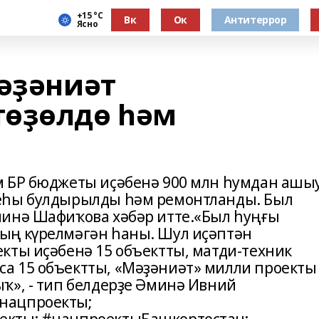
+15 °С
Вк
Ок
Антитеррор
Ясно
мәҙәниәт
төҙөлдө һәм
м БР бюджеты иҫәбенә 900 млн һумдан ашы
еһы булдырылды һәм ремонтланды. Был
минә Шафиҡова хәбәр итте.«Был һуңғы
ың күрелмәгән һаны. Шул иҫәптән
кты иҫәбенә 15 объектты, матди-техник
а 15 объектты, «Мәҙәниәт» милли проекты
ҡ», - тип белдерҙе Әминә Ивний
нацпроекты;