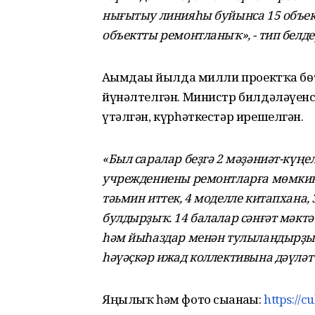
нығытыу линияһы буйынса 15 объек
объектты ремонтланыҡ», - тип белд
Ағымдағы йылда милли проектҡа бө
йүнәлтелгән. Министр билдәләүенсә
үтәлгән, күрһәткестәр ирешелгән.
«Был саралар беҙгә 2 мәҙәниәт-күң
учреждениены ремонтларға мөмкинл
тәьмин иттек, 4 моделле китапхана, 
булдырҙыҡ. 14 балалар сәнғәт мәкт
һәм йыһаздар менән тулыландырҙыҡ
һәүәҫкәр ижад коллективына дәүләт 
Яңылыҡ һәм фото сығанағы:
https://c