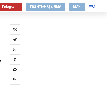
Тelegram
ГӘЗИТКӘ ЯҘЫЛЫУ
МАХ
у