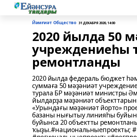
Йәмғиәт Общество
31 ДЕКАБРЯ 2020, 14:00
2020 йылда 50 
учреждениеһы 
ремонтланды
2020 йылда федераль бюджет һә
суммаға 50 мәҙәниәт учреждени
турала БР мәҙәниәт министры Ә
йылдарҙа мәҙәниәт объекттарын
«Урындағы мәҙәниәт йорто» прое
базаны нығытыу линияһы буйынс
буйынса 20 объектты ремонтланы
ҡыҙы.#национальныепроекты; #