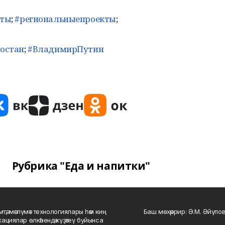
кты
;
#региональныепроекты
;
остан
;
#ВладимирПутин
Рубрика "Еда и напитки"
мтә, мәғлүмәт технологиялары һәм киң
Баш мөхәррир: Ә.М. Әйүпов
ациялар өлкәһендә күҙәтеү буйынса