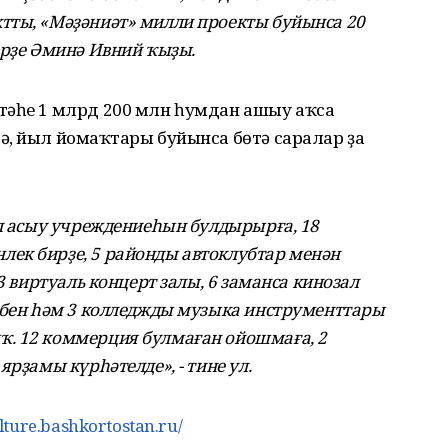
тты, «Мәҙәниәт» милли проекты буйынса 20
ерҙе Әминә Ивний ҡыҙы.
тәһе 1 млрд 200 млн һумдан ашыу аҡса
, йыл йомғаҡтары буйынса бөтә саралар ҙа
ел асыу учреждениеһын булдырырға, 18
ек бирҙе, 5 районды автоклубтар менән
3 виртуаль концерт залы, 6 заманса кинозал
әбен һәм 3 колледжды музыка инструменттары
. 12 коммерция булмаған ойошмаға, 2
ярҙамы күрһәтелде», - тине ул.
ulture.bashkortostan.ru/