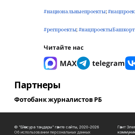
#национальныепроекты
;
#нацпрое
#регпроекты
;
#нацпроектыБашкорт
Читайте нас
Партнеры
Фотобанк журналистов РБ
© "Ейәнсура таңдары" гәзите сайты, 2020-2026
Гәзит Эле
Об использовании персональных данных
коммуник