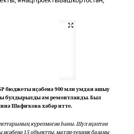
екты; #нацпроектыБашкортостан;
БР бюджеты иҫәбенә 900 млн һумдан ашыу
һы булдырылды һәм ремонтланды. Был
инә Шафиҡова хәбәр итте.
екттарының күрелмәгән һаны. Шул иҫәптән
 иҫәбенә 15 объектты, матди-техник базаны