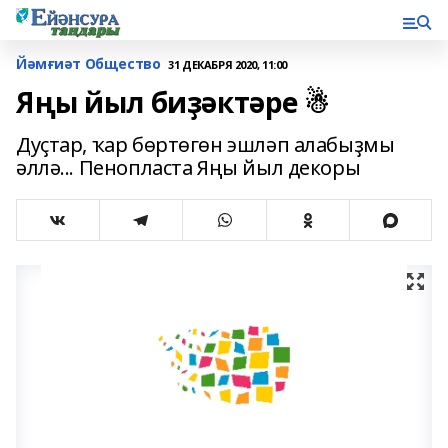
Йәмғиәт Общество
31 ДЕКАБРЯ 2020, 11:00
Яңы йыл биҙәктәре ☃
Дуҫтар, ҡар бөртөгөн эшләп алабыҙмы
әллә... Пенопласта Яңы йыл декоры