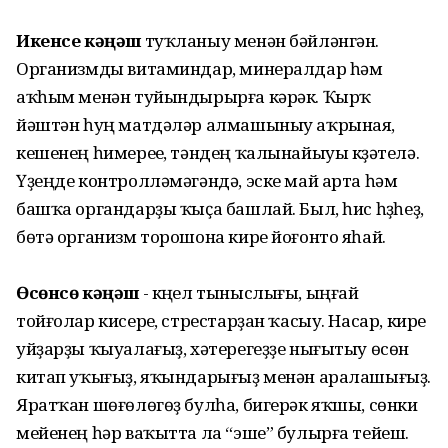
Икенсе кәңәш
туҡланыу менән бәйләнгән.
Организмды витаминдар, минералдар һәм
аҡһым менән туйындырырға кәрәк. Ҡырҡ
йәштән һуң матдәләр алмашыныу аҡрыная,
кешенең һимереүе, тәндең ҡалынайыуы күҙәтелә.
Үҙеңде контролләмәгәндә, эске май арта һәм
башҡа органдарҙы ҡыҫа башлай. Был, һис һүҙһеҙ,
бөтә организм торошона кире йоғонто яһай.
Өсөнсө кәңәш
- күңел тыныслығы, ыңғай
тойғолар кисереү, стрестарҙан ҡасыу. Насар, кире
уйҙарҙы ҡыуалағыҙ, хәтерегеҙҙе нығытыу өсөн
китап уҡығыҙ, яҡындарығыҙ менән аралашығыҙ.
Яратҡан шөғөлөгөҙ булһа, бигерәк яҡшы, сөнки
мейенең һәр ваҡытта ла “эше” булырға тейеш.