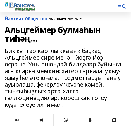
Йәмғиәт Общество
16 ЯНВАРЯ 2021, 12:25
Альцгеймер булмаһын
тиһәң...
Бик күптәр ҡартлыҡҡа аяҡ баҫҡас,
Альцгеймер сире менән йөҙгә-йөҙ
осраша. Уны ошондай билдәләр буйынса
асыҡларға мөмкин: хәтер тарҡала, уҡыу-
яҙыу һәләте юғала, предметтарҙы таныу
ауырлаша, фекерләү ҡеүәһе кәмей,
тынғыһыҙлыҡ арта, хатта
галлюцинациялар, ҡорошҡаҡ тотоу
күҙәтелеүе ихтимал.