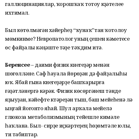
галлюцинациялар, ҡорошҡаҡ тотоу күҙәтелеүе
ихтимал.
Был көтөлмәгән хәйерһеҙ “ҡунаҡ”тан ҡотолоу
мөмкинме? Невропатолог уның үҫешен кәметеүсе
өс файҙалы кәңәште үтәүҙе тәҡдим итә.
Беренсеһе
– даими физик күнегеүҙәр менән
шөғөлләнеү. Саф һауала йөрөүҙән дә файҙалыһы
юҡ. Ябай ғына күнегеүҙәрҙе башҡарырға
ғәҙәтләнергә кәрәк. Физик көсөргәнеш тәнде
яҙыуҙан, кәйефте күтәреүҙән тыш, баш мейеһенә лә
ыңғай йоғонто яһай. Шул арҡала мейелә
глюкоза метаболизмының тейешле кимәле
һаҡлана. Был- сирҙе иҫкәртеүҙең һөҙөмтәле юлы,
ти табиптар.