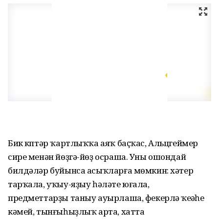
Бик күптәр ҡартлыҡҡа аяҡ баҫҡас, Альцгеймер
сире менән йөҙгә-йөҙ осраша. Уны ошондай
билдәләр буйынса асыҡларға мөмкин: хәтер
тарҡала, уҡыу-яҙыу һәләте юғала,
предметтарҙы таныу ауырлаша, фекерләү ҡеүәһе
кәмей, тынғыһыҙлыҡ арта, хатта