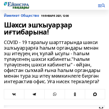
Йәмғиәт Общество
19 ЯНВАРЯ 2021, 12:00
Шәхси эшҡыуарҙар
иғтибарына!
COVID - 19 таралыу шарттарында шәхси
эшҡыуарҙарға һалым органдары менән
эш итеүҙең иң ҡулай ысулы - һалым
түләүсенең шәхси кабинеты."Һалым
түләүсенең шәхси кабинеты" - өйҙән,
офистан сыҡмай ғына һалым органдары
менән тура эш итеү мөмкинлеге биргән
интерактив офис. Уға нисек теркәлергә?