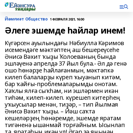
Йәмғиәт Общество
1 ФЕВРАЛЯ 2021, 16:00
Әлеге эшемде һайлар инем!
Күгәрсен ауылындағы Нәбиулла Кәримов
исемендәге мәктәптең аш бешереүсеһе
Әнисә Вәхит ҡыҙы Ҡолоеваның бында
эшләүенә апрелдә 37 йыл була.- Әл дә генә
ошо һөнәрҙе һайлағанмын, мәктәпкә
килеп балаларҙы күреп ҡыуанып китәм,
бар ҡайғы-проблемаларымды онотам.
Хаҡлы ялға сыҡһам, ни эшләрмен икән
тиһәм, килеп-килеп. күрешеп китерһең
уҡыусылар менән, тиҙәр, – тип йылмая
Әнисә Вәхит ҡыҙы. – Йәш саҡта
кешеләрҙең һөнәремде, эшемде яратам
тигәненә ышанмай торғайным. Ысынлап
та, яратаһың икән ул! Әгәр ҙә яңынан