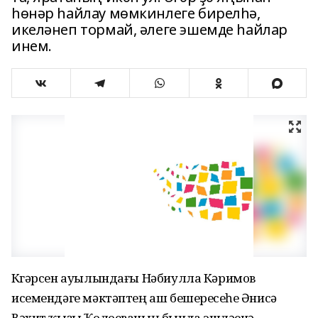
һөнәр һайлау мөмкинлеге бирелһә,
икеләнеп тормай, әлеге эшемде һайлар
инем.
Күгәрсен ауылындағы Нәбиулла Кәримов
исемендәге мәктәптең аш бешереүсеһе Әнисә
Вәхит ҡыҙы Ҡолоеваның бында эшләүенә