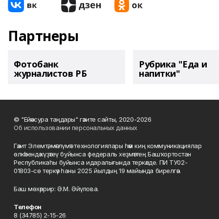
Партнеры
Фотобанк
Рубрика "Еда и
журналистов РБ
напитки"
© "Ейәнсура таңдары" гәзите сайты, 2020-2026
Об использовании персональных данных
Гәзит Элемтә, мәғлүмәт технологиялары һәм киң коммуникациялар
өлкәһендә күҙәтеү буйынса федераль хеҙмәттең Башҡортостан
Республикаһы буйынса идаралығында теркәлде. ПИ ТУ02-
01803-сө теркәү һаны 2025 йылдың 19 майында бирелгән.
Баш мөхәррир: Ә.М. Әйүпова.
Телефон
8 (34785) 2-15-26