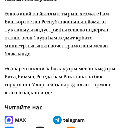
Әнисә апай күп йыллыҡ тырыш хеҙмәте һәм
Башҡортостан Республикаһының йәмәғәт
туҡланыуы индустрияһы үҫешенә индергән
өлөшө өсөн Сауҙа һәм хеҙмәт күрһәтеү
министрлығының почет грамотаһы менән
бүләкләнде.
Әсәләрен шулай баһалауҙары менән ҡыҙҙары:
Рита, Римма, Резеда һәм Розалина ла бик
ғорурлана. Улар кейәүҙәләр, үҙҙ аллы тормош
юлына баҫҡан инде.
Читайте нас