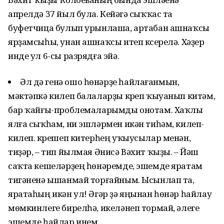
апрелдә 37 йыл була. Кейәүгә сыҡҡас та
буфетчица булып урынлаша, артабан ашнаҡсы
ярҙамсыһы, унан ашнаҡсы итеп күсерелә. Хәҙер
инде ул 6-сы разрядға эйә.
Әл дә генә ошо һөнәрҙе һайлағанмын,
мәктәпкә килеп балаларҙы күреп ҡыуанып китәм,
бар ҡайғы-проблемаларымды онотам. Хаҡлы
ялға сыҡһам, ни эшләрмен икән тиһәм, килеп-
килеп. күрешеп китерһең уҡыусылар менән,
тиҙәр, – тип йылмая Әнисә Вәхит ҡыҙы. – Йәш
саҡта кешеләрҙең һөнәремде, эшемде яратам
тигәненә ышанмай торғайным. Ысынлап та,
яратаһың икән ул! Әгәр ҙә яңынан һөнәр һайлау
мөмкинлеге бирелһә, икеләнеп тормай, әлеге
эшемде һайлар инем.