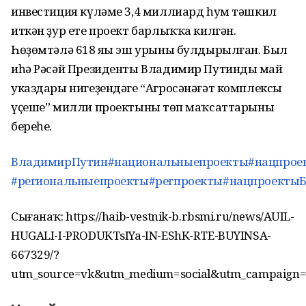
инвестиция күләме 3,4 миллиард һум тәшкил
иткән ҙур ете проект барлыҡҡа килгән.
Һөҙөмтәлә 618 яңы эш урыны булдырылған. Был
иһә Рәсәй Президенты Владимир Путиндың май
указдары нигеҙендәге “Агросәнәғәт комплексы
үҫеше” милли проектының төп маҡсаттарының
береһе.
ВладимирПутин
#национальныепроекты
#нацпрое
#региональныепроекты
#регпроекты
#нацпроекты
Сығанаҡ: https://haib-vestnik-b.rbsmi.ru/news/AUIL-
HUGALI-I-PRODUKTsIYa-IN-EShK-RTE-BUYINSA-
667329/?
utm_source=vk&utm_medium=social&utm_campaign=