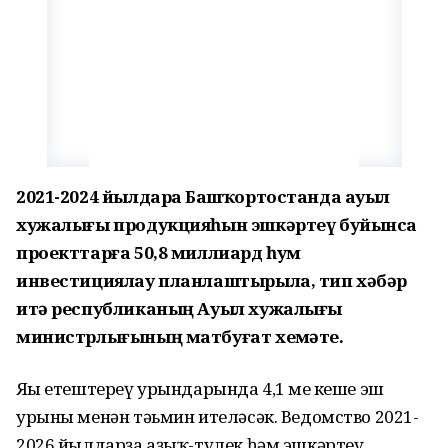
2021-2024 йылдарҙа Башҡортостанда ауыл
хужалығы продукцияһын эшкәртеү буйынса
проекттарға 50,8 миллиард һум
инвестициялау планлаштырыла, тип хәбәр
итә республиканың Ауыл хужалығы
министрлығының матбуғат хеҙмәте.
Яңы етештереү урындарында 4,1 мең кеше эш
урыны менән тәьмин ителәсәк. Ведомство 2021-
2026 йылдарҙа аҙыҡ-түлек һәм эшкәртеү