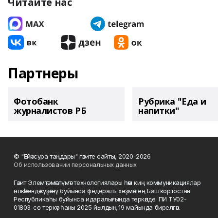
Читайте нас
Партнеры
Фотобанк
Рубрика "Еда и
журналистов РБ
напитки"
© "Ейәнсура таңдары" гәзите сайты, 2020-2026
Об использовании персональных данных
Гәзит Элемтә, мәғлүмәт технологиялары һәм киң коммуникациялар
өлкәһендә күҙәтеү буйынса федераль хеҙмәттең Башҡортостан
Республикаһы буйынса идаралығында теркәлде. ПИ ТУ02-
01803-сө теркәү һаны 2025 йылдың 19 майында бирелгән.