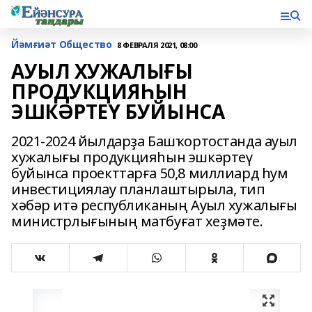
Йәмғиәт Общество
8 ФЕВРАЛЯ 2021, 08:00
АУЫЛ ХУЖАЛЫҒЫ
ПРОДУКЦИЯҺЫН
ЭШКӘРТЕҮ БУЙЫНСА
2021-2024 йылдарҙа Башҡортостанда ауыл
хужалығы продукцияһын эшкәртеү
буйынса проекттарға 50,8 миллиард һум
инвестициялау планлаштырыла, тип
хәбәр итә республиканың Ауыл хужалығы
министрлығының матбуғат хеҙмәте.