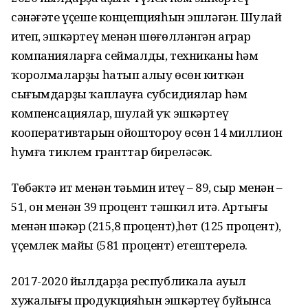
сәнәғәте үҫеше концепцияһын эшләгән. Шулай
итеп, эшкәртеү менән шөғөлләнгән аграр
компанияларға сеймалды, техниканы һәм
ҡоролмаларҙы һатып алыу өсөн киткән
сығымдарҙы ҡаплауға субсидиялар һәм
компенсациялар, шулай уҡ эшкәртеү
кооперативтарын ойоштороу өсөн 14 миллион
һумға тиклем гранттар биреләсәк.
Төбәктә ит менән тәьмин итеү – 89, сыр менән –
51, он менән 39 процент тәшкил итә. Артығы
менән шәкәр (215,8 процент),һөт (125 процент),
үҫемлек майы (581 процент) етештерелә.
2017-2020 йылдарҙа республикала ауыл
хужалығы продукцияһын эшкәртеү буйынса