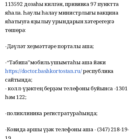
113592 дозаһы килгән, прививка 97 пунктта
яһала. Һаулыҡ һаҡлау министрлығы вакцина
яһатыуға яҙылыу урындарын хәтерегеҙгә
төшөрә:
-Дәүләт хеҙмәттәре порталы аша;
-“Табипҡа”мобиль ҡушымтаһы аша йәки
https://doctor.bashkortostan.ru/
республика
сайтында;
- колл-үҙәктең берҙәм телефоны буйынса -1301
һәм 122;
-поликлиника регистратураһында;
-Ковидҡа ҡаршы үҙәк телефоны аша - (347) 218-19-
19.