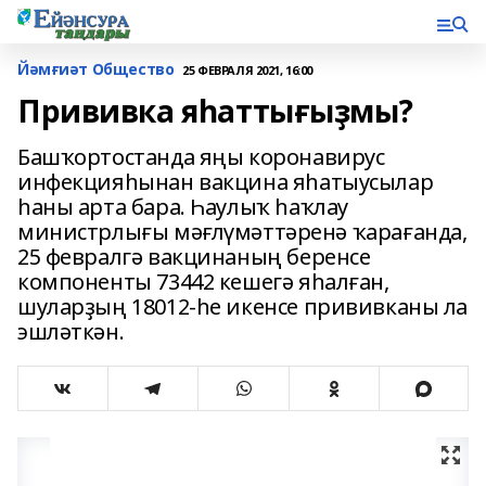
Йәмғиәт Общество
25 ФЕВРАЛЯ 2021, 16:00
Прививка яһаттығыҙмы?
Башҡортостанда яңы коронавирус
инфекцияһынан вакцина яһатыусылар
һаны арта бара. Һаулыҡ һаҡлау
министрлығы мәғлүмәттәренә ҡарағанда,
25 февралгә вакцинаның беренсе
компоненты 73442 кешегә яһалған,
шуларҙың 18012-һе икенсе прививканы ла
эшләткән.