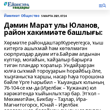
Йәмғиәт Общество
5 МАРТА 2021, 07:24
Дәмин Марат улы Юланов,
район хакимиәте башлығы:
Хөрмәтле райондаштар!Күреүегеҙсә, ҡыш
китергә ашыҡмай һәм көтөлмәгән
сюрприздар дауам итә.Байрам алдынан
күптәр, моғайын, ҡайҙалыр барырға
тигән пландар ҡоралыр. Ундайҙарҙан
юлға сыҡмай тороуҙарын һорайбыҙ.Әле,
ҡыҙғанысҡа ҡаршы, насар һауа торошона
бәйле Үрге Һарыбил – Ҡыуандыҡ юлының
76-104-се км-да (Иҙелбәк – Ҡужанаҡ) юл
хәрәкәтендә ҡыйынлыҡтар бар. Этҡол –
Мөхәмәтйән, Бикбау – Таҙлар, Ира-
Магнитогорск, Юнай – Иҙелбәк