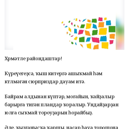
Хөрмәтле райондаштар!
Күреүегеҙсә, ҡыш китергә ашыҡмай һәм
көтөлмәгән сюрприздар дауам итә.
Байрам алдынан күптәр, моғайын, ҡайҙалыр
барырға тигән пландар ҡоралыр. Ундайҙарҙан
юлға сыҡмай тороуҙарын һорайбыҙ.
Әле, ҡыҙғанысҡа ҡаршы, насар һауа торошона