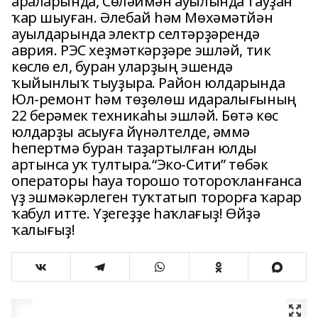
араларында, Сөләймән ауылында тауҙан
ҡар шыуған. Әлебай һәм Мөхәмәтйән
ауылдарында электр селтәрҙәрендә
аврия. РЭС хеҙмәткәрҙәре эшләй, тик
көслө ел, буран уларҙың эшендә
ҡыйынлыҡ тыуҙыра. Район юлдарында
Юл-ремонт һәм төҙөлөш идаралығының
22 берәмек техникаһы эшләй. Бөтә көс
юлдарҙы асыуға йүнәлтелде, әммә
һепертмә буран таҙартылған юлды
артынса уҡ тултыра.“Эко-Сити” төбәк
операторы һауа торошо тотороҡланғанса
үҙ эшмәкәрлеген туҡтатып торорға ҡарар
ҡабул итте. Үҙегеҙҙе һаҡлағыҙ! Өйҙә
ҡалығыҙ!