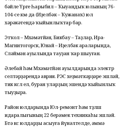
бәйле Үрге Һарыбил – Ҡыуандыҡ юлының 76-
104-се км-да (Иҙелбәк – Ҡужанаҡ) юл
хәрәкәтендә ҡыйынлыҡтар бар.
Этҡол – Мөхәмәтйән, Бикбау – Таҙлар, Ира-
Магнитогорск, Юнай – Иҙелбәк араларында,
Сөләймән ауылында тауҙан ҡар шыуған.
Әлебай һәм Мөхәмәтйән ауылдарында электр
селтәрҙәрендә аврия. РЭС хеҙмәткәрҙәре эшләй,
тик көслө ел, буран уларҙың эшендә ҡыйынлыҡ
тыуҙыра.
Район юлдарында Юл-ремонт һәм төҙөлөш
идаралығының 22 берәмек техникаһы эшләй.
Бөтә көс юлдарҙы асыуға йүнәлтелде, әммә