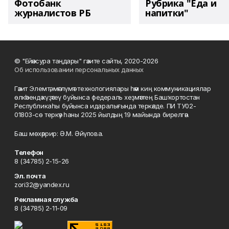
Фотобанк
Рубрика "Еда и
журналистов РБ
напитки"
© "Ейәнсура таңдары" гәзите сайты, 2020-2026
Об использовании персональных данных
Гәзит Элемтә, мәғлүмәт технологиялары һәм киң коммуникациялар
өлкәһендә күҙәтеү буйынса федераль хеҙмәттең Башҡортостан
Республикаһы буйынса идаралығында теркәлде. ПИ ТУ02-
01803-сө теркәү һаны 2025 йылдың 19 майында бирелгән.
Баш мөхәррир: Ә.М. Әйүпова.
Телефон
8 (34785) 2-15-26
Эл. почта
zori32@yandex.ru
Рекламная служба
8 (34785) 2-11-09