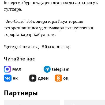
һепертмә буран таҙартылған юлды артынса уҡ
тултыра.
“Эко-Сити” төбәк операторы һауа торошо
тотороҡланғанса үҙ эшмәкәрлеген туҡтатып
торорға ҡарар ҡабул итте.
Үҙегеҙҙе һаҡлағыҙ! Өйҙә ҡалығыҙ!
Читайте нас
Партнеры