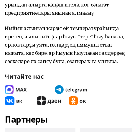
урындан алырға кәңәш ителә, юл, сәнәғәт
предприятиелары янынан алмағыҙ.
Йыйып алынған ҡарҙы өй температураһында
иретеп, йылытығыҙ. Ҡар һыуы "тере" һыу һанала,
орлоҡтарҙы уята, гөлдәрҙең иммунитетын
нығыта, көс бирә. Ҡар һыуын һыулаған гөлдәрҙең
сәскәләре лә сағыу була, оҙағыраҡ та ултыра.
Читайте нас
Партнеры