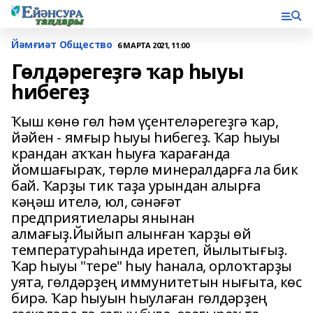
Йәмғиәт Общество
6 МАРТА 2021, 11:00
Гөлдәрегеҙгә ҡар һыуы
һибегеҙ
Ҡыш көнө гөл һәм үҫентеләрегеҙгә ҡар,
йәйен - ямғыр һыуы һибегеҙ. Ҡар һыуы
крандан аҡҡан һыуға ҡарағанда
йомшағыраҡ, төрлө минералдарға ла бик
бай. Ҡарҙы тик таҙа урындан алырға
кәңәш ителә, юл, сәнәғәт
предприятиелары янынан
алмағыҙ.Йыйып алынған ҡарҙы өй
температураһында иретеп, йылытығыҙ.
Ҡар һыуы "тере" һыу һанала, орлоҡтарҙы
уята, гөлдәрҙең иммунитетын нығыта, көс
бирә. Ҡар һыуын һыулаған гөлдәрҙең