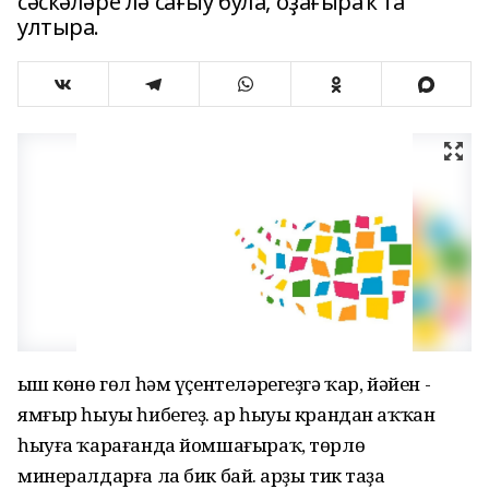
сәскәләре лә сағыу була, оҙағыраҡ та
ултыра.
Ҡыш көнө гөл һәм үҫентеләрегеҙгә ҡар, йәйен -
ямғыр һыуы һибегеҙ. Ҡар һыуы крандан аҡҡан
һыуға ҡарағанда йомшағыраҡ, төрлө
минералдарға ла бик бай. Ҡарҙы тик таҙа