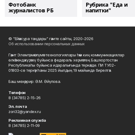
Фотобанк
Рубрика "Еда и
журналистов РБ
напитки"
© "Ейәнсура таңдары" гәзите сайты, 2020-2026
Об использовании персональных данных
Гәзит Элемтә, мәғлүмәт технологиялары һәм киң коммуникациялар
өлкәһендә күҙәтеү буйынса федераль хеҙмәттең Башҡортостан
Республикаһы буйынса идаралығында теркәлде. ПИ ТУ02-
01803-сө теркәү һаны 2025 йылдың 19 майында бирелгән.
Баш мөхәррир: Ә.М. Әйүпова.
Телефон
8 (34785) 2-15-26
Эл. почта
zori32@yandex.ru
Рекламная служба
8 (34785) 2-11-09