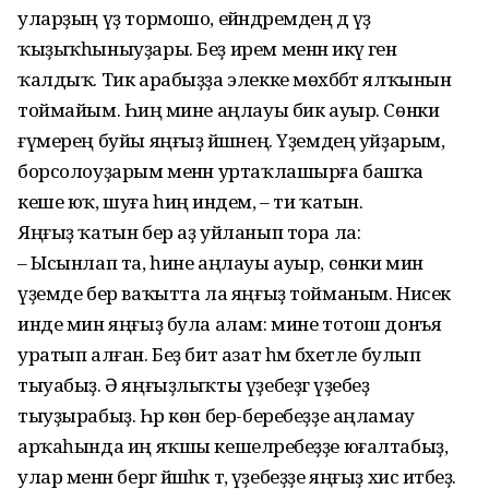
уларҙың үҙ тормошо, ейәндәремдең дә үҙ
ҡыҙыҡһыныуҙары. Беҙ ирем менән икәү генә
ҡалдыҡ. Тик арабыҙҙа элекке мөхәббәт ялҡынын
тоймайым. Һиңә мине аңлауы бик ауыр. Сөнки
ғүмерең буйы яңғыҙ йәшәнең. Үҙемдең уйҙарым,
борсолоуҙарым менән уртаҡлашырға башҡа
кеше юҡ, шуға һиңә индем, – ти ҡатын.
Яңғыҙ ҡатын бер аҙ уйланып тора ла:
– Ысынлап та, һине аңлауы ауыр, сөнки мин
үҙемде бер ваҡытта ла яңғыҙ тойманым. Нисек
инде мин яңғыҙ була алам: мине тотош донъя
уратып алған. Беҙ бит азат һәм бәхетле булып
тыуабыҙ. Ә яңғыҙлыҡты үҙебеҙгә үҙебеҙ
тыуҙырабыҙ. Һәр көн бер-беребеҙҙе аңламау
арҡаһында иң яҡшы кешеләребеҙҙе юғалтабыҙ,
улар менән бергә йәшәһәк тә, үҙебеҙҙе яңғыҙ хис итәбеҙ.