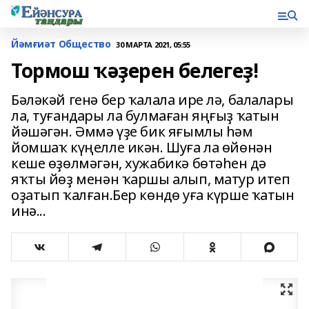
Йәмғиәт Общество
30 МАРТА 2021, 05:55
Тормош ҡәҙерен белегеҙ!
Бәләкәй генә бер ҡалала ире лә, балалары
ла, туғандары ла булмаған яңғыҙ ҡатын
йәшәгән. Әммә үҙе бик яғымлы һәм
йомшаҡ күңелле икән. Шуға ла өйөнән
кеше өҙөлмәгән, хужабикә бөтәһен дә
яҡты йөҙ менән ҡаршы алып, матур итеп
оҙатып ҡалған.Бер көндө уға күрше ҡатын
инә...