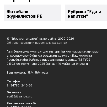
Фотобанк
Рубрика "Еда и
журналистов РБ
напитки"
© "Ейәнсура таңдары" гәзите сайты, 2020-2026
Об использовании персональных данных
Гәзит Элемтә, мәғлүмәт технологиялары һәм киң коммуникациялар
өлкәһендә күҙәтеү буйынса федераль хеҙмәттең Башҡортостан
Республикаһы буйынса идаралығында теркәлде. ПИ ТУ02-
01803-сө теркәү һаны 2025 йылдың 19 майында бирелгән.
Баш мөхәррир: Ә.М. Әйүпова.
Телефон
8 (34785) 2-15-26
Эл. почта
zori32@yandex.ru
Рекламная служба