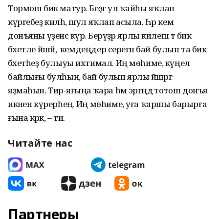
Тормош бик матур. Беҙгә ул ҡайһы яҡлап
күргебеҙ килһә, шул яҡлап асыла. Һәр кем
донъяны үҙенсә күрә. Берәүҙәр ярлы килеш тә бик
бәхетле йәшәй, ә кемдеңдер серегән бай булып та бик
бәхетһеҙ булыуы ихтимал. Иң мөһиме, күңел
байлығы булһын, бай булып ярлы йәшәргә
яҙмаһын. Тирә-яғыңа ҡара һәм эргәңдә тотош донъя
икәнен күрерһең. Иң мөһиме, уға ҡаршы барырға
ғына кәрәк, – ти.
Читайте нас
Партнеры