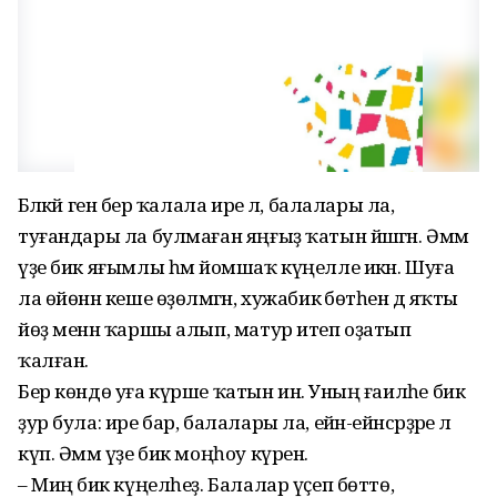
Бәләкәй генә бер ҡалала ире лә, балалары ла,
туғандары ла булмаған яңғыҙ ҡатын йәшәгән. Әммә
үҙе бик яғымлы һәм йомшаҡ күңелле икән. Шуға
ла өйөнән кеше өҙөлмәгән, хужабикә бөтәһен дә яҡты
йөҙ менән ҡаршы алып, матур итеп оҙатып
ҡалған.
Бер көндө уға күрше ҡатын инә. Уның ғаиләһе бик
ҙур була: ире бар, балалары ла, ейән-ейәнсәрҙәре лә
күп. Әммә үҙе бик моңһоу күренә.
– Миңә бик күңелһеҙ. Балалар үҫеп бөттө,