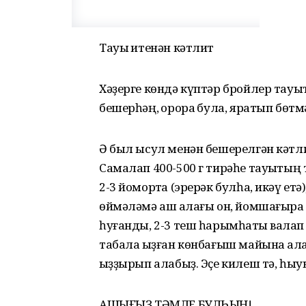
Тауыҡ итенән кәтлит
Хәҙерге көндә күптәр бройлер тауы
бешерһәң, ҡорораҡ була, яратып бөтм
Ә был ысул менән бешерелгән кәтли
Самалап 400-500 г тирәһе тауыҡтың т
2-3 йомортҡа (эрерәк булһа, икәү етә)
өймәләмә аш ҡалағы он, йомшағыраҡ б
һуғанды, 2-3 теш һарымһаҡты ваҡлап
табала ҡыҙған көнбағыш майына ҡала
ҡыҙҙырып алабыҙ. Эҫе килеш тә, һыу
АШЫҒЫҘ ТӘМЛЕ БУЛҺЫН!