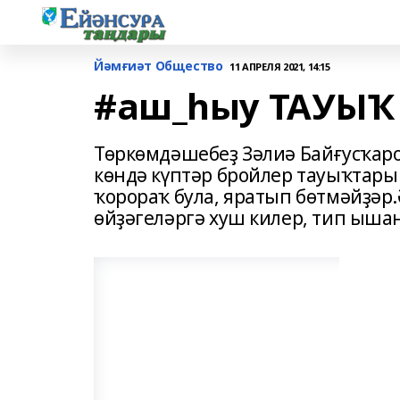
Йәмғиәт Общество
11 АПРЕЛЯ 2021, 14:15
#аш_һыу ТАУЫҠ
Төркөмдәшебеҙ Зәлиә Байғусҡаро
көндә күптәр бройлер тауыҡтары
ҡорораҡ була, яратып бөтмәйҙәр
өйҙәгеләргә хуш килер, тип ыша