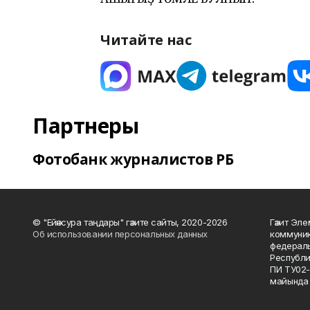
Читайте нас
Партнеры
Фотобанк журналистов РБ
© "Ейәнсура таңдары" гәзите сайты, 2020-2026
Гәзит Эле
Об использовании персональных данных
коммуник
федераль
Республи
ПИ ТУ02-
майында 