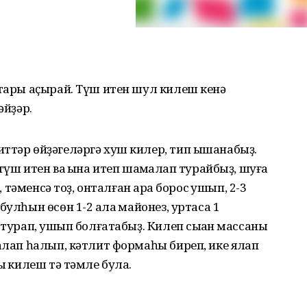
ҡтары аҫырай. Түш итен шул килеш кенә
әйҙәр.
ттәр өйҙәгеләргә хуш килер, тип ышанабыҙ.
үш итен ваҡ ҡына итеп шаҡмаҡлап турайбыҙ, шуға
, тәменсә тоҙ, онталған ҡара борос ҡушып, 2-3
улһын өсөн 1-2 ҡалаҡ майонез, уртаса 1
 турап, ҡушып болғатабыҙ. Килеп сыҡҡан массаны
ҡлап һалып, кәтлит формаһы биреп, ике яҡлап
ыҡ килеш тә тәмле була.