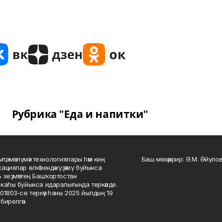
Рубрика "Еда и напитки"
мтә, мәғлүмәт технологиялары һәм киң
Баш мөхәррир: Ә.М. Әйүпов
ациялар өлкәһендә күҙәтеү буйынса
 хеҙмәттең Башҡортостан
каһы буйынса идаралығында теркәлде.
01803-сө теркәү һаны 2025 йылдың 19
бирелгән.