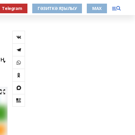
Тelegram
ГӘЗИТКӘ ЯҘЫЛЫУ
МАХ
ң,