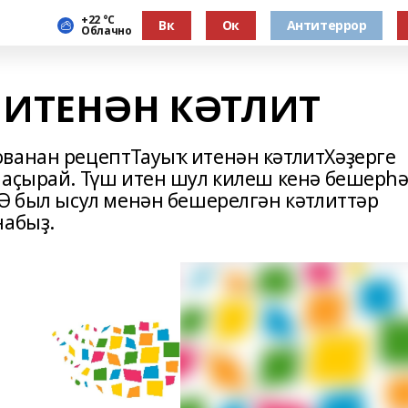
+22 °С
Вк
Ок
Антитеррор
Облачно
 ИТЕНӘН КӘТЛИТ
ванан рецептТауыҡ итенән кәтлитХәҙерге
 аҫырай. Түш итен шул килеш кенә бешерһә
.Ә был ысул менән бешерелгән кәтлиттәр
набыҙ.