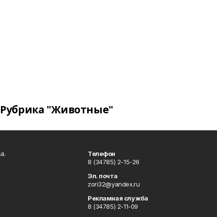
Рубрика "Животные"
а.
Телефон
8 (34785) 2-15-26
Эл. почта
zori32@yandex.ru
Рекламная служба
8 (34785) 2-11-09