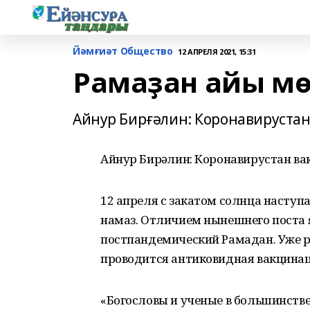
Йәмғиәт Общество
12 АПРЕЛЯ 2021, 15:31
Рамаҙан айы мө
Айнур Бирғәлин: Коронавирустан
Айнур Бирғәлин: Коронавирустан ва
12 апреля с закатом солнца наступ
намаз. Отличием нынешнего поста я
постпандемический Рамадан. Уже 
проводится антиковидная вакцинац
«Богословы и ученые в большинств