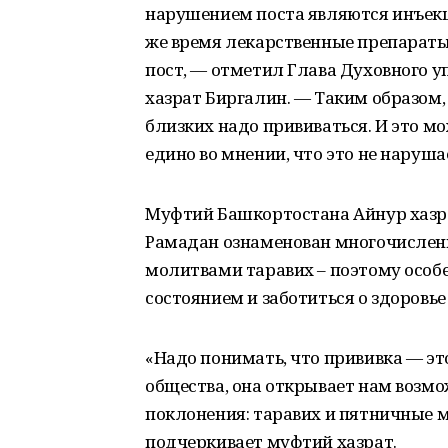
нарушением поста являются инъекц
же время лекарственные препараты
пост, — отметил Глава Духовного 
хазрат Биргалин. — Таким образом,
близких надо прививаться. И это м
едино во мнении, что это не наруша
Муфтий Башкортостана Айнур хазра
Рамадан ознаменован многочислен
молитвами таравих – поэтому особе
состоянием и заботиться о здоровье 
«Надо понимать, что прививка — это
общества, она открывает нам возм
поклонения: таравих и пятничные м
подчеркивает муфтий хазрат.