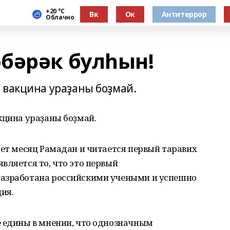
+20 °С
Вк
Ок
Антитеррор
Облачно
бәрәк булһын!
 вакцина ураҙаны боҙмай.
кцина ураҙаны боҙмай.
ает месяц Рамадан и читается первый таравих
вляется то, что это первый
разработана российскими учеными и успешно
ия.
е едины в мнении, что однозначным