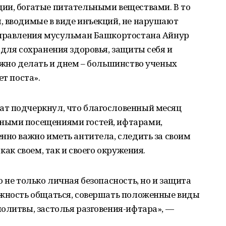
ии, богатые питательными веществами. В то
, вводимые в виде инъекций, не нарушают
управления мусульман Башкортостана Айнур
 для сохранения здоровья, защиты себя и
ожно делать и днем – большинство ученых
ет поста».
т подчеркнул, что благословенный месяц
ными посещениями гостей, ифтарами,
нно важно иметь антитела, следить за своим
как своем, так и своего окружения.
 не только личная безопасность, но и защита
ожность общаться, совершать положенные виды
олитвы, застолья разговения-ифтара», —