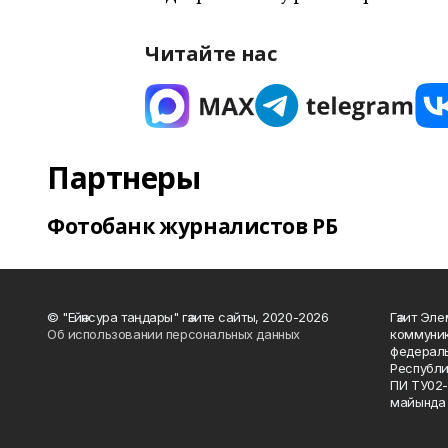
Читайте нас
Партнеры
Фотобанк журналистов РБ
© "Ейәнсура таңдары" гәзите сайты, 2020-2026
Гәзит Эле
Об использовании персональных данных
коммуник
федераль
Республи
ПИ ТУ02-
майында 