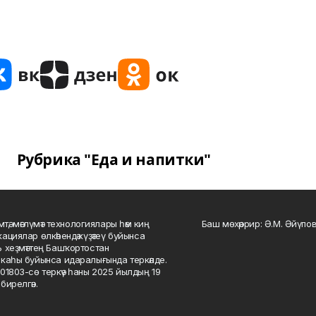
Рубрика "Еда и напитки"
мтә, мәғлүмәт технологиялары һәм киң
Баш мөхәррир: Ә.М. Әйүпов
ациялар өлкәһендә күҙәтеү буйынса
 хеҙмәттең Башҡортостан
каһы буйынса идаралығында теркәлде.
01803-сө теркәү һаны 2025 йылдың 19
бирелгән.