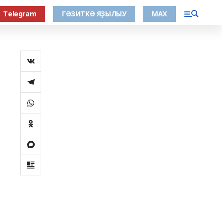
Тelegram
ГӘЗИТКӘ ЯҘЫЛЫУ
МАХ