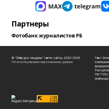
Партнеры
Фотобанк журналистов РБ
© "Ейәнсура таңдары" гәзите сайты, 2020-2026
Гәзит Эле
Об использовании персональных данных
коммуник
федераль
Республи
ПИ ТУ02-
майында 