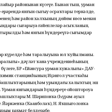
Йылайыр районынан күсеүе. Бынан тыш, урман
ерҙәрендә янғын сығыу осраҡтары теркәлде,
ренең һәм район халҡының дөйөм көсө менән
ындары сығарыуҙа ғәйеплеләр асыҡланып,
тырылды һәм янғын һүндереүгә сығымдар
лар күрелде һәм таралыуына юл ҡуйылманы.
идаралығы» дәүләт ҡаҙна учреждениеһының
бүлеге, БР «Ейәнсура урман хужалығы» ДАУ-
н-химик станцияһының Иҫәнғол участкаһы
ре башлыҡтарының һәм урындағы халыҡтың эш
еҙ. Урман янғындарын һүндереүҙе ойоштороуҙа
 башлыҡтары М. Шәриповҡа (Һүрәм ауыл
Ф. Йәркәевҡа (Ҡаҙанболаҡ), Н. Яҡшығоловҡа
ырым рәхмәт белдерәбеҙ.