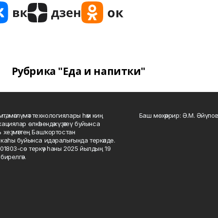
Рубрика "Еда и напитки"
мтә, мәғлүмәт технологиялары һәм киң
Баш мөхәррир: Ә.М. Әйүпов
ациялар өлкәһендә күҙәтеү буйынса
 хеҙмәттең Башҡортостан
каһы буйынса идаралығында теркәлде.
01803-сө теркәү һаны 2025 йылдың 19
бирелгән.