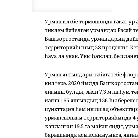
Урман илебеҙ тормошонда ғәйәт ҙур
тиклем йәйелгән урмандар Рәсәй 
Башҡортостанда урмандарҙың дөйөм 
территорияһының 38 проценты. Кеше 
һауа ла унан. Уны һаҡлап, беҙ план
Урман янғындары тәбиғәтебеҙ флор
килтерә. 2020 йылда Башҡортостан 
янғыны булды, зыян 7,3 млн һум тә
йәғни 165 янғындың 136-һы беренсе
пункттарға һәм иҡтисад объекттар
урмансылығы территорияһында 4 
ҡапланған 19.5 га майҙан янды, ур
барышында асыҡланыуынса, янғында