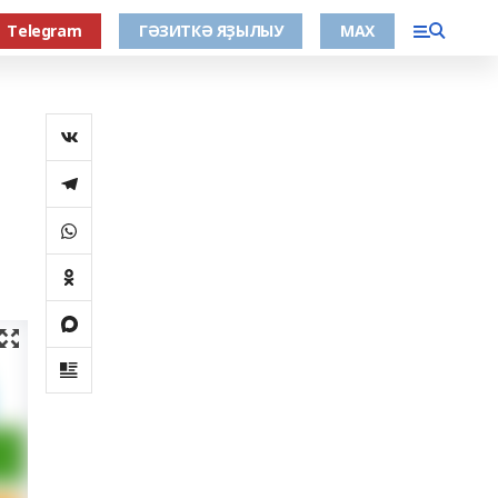
Тelegram
ГӘЗИТКӘ ЯҘЫЛЫУ
МАХ