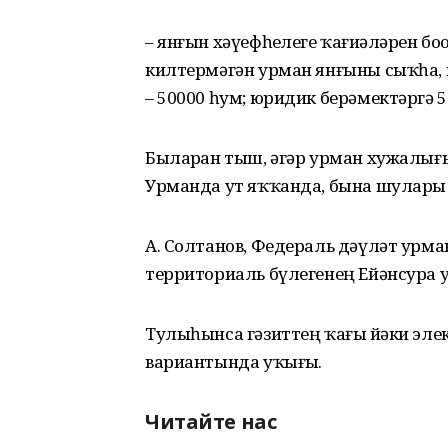
– янғын хәүефһеҙлеге ҡағиҙәләрен 
килтермәгән урман янғыны сыҡһа, 
– 50000 һум; юридик берәмектәргә 
Быларҙан тыш, әгәр урман хужалығ
Урманда ут яҡҡанда, бына шуларҙы 
А. Солтанов, Федераль дәүләт урма
территориаль бүлегенең Ейәнсура у
Тулыһынса гәзиттең ҡағыҙ йәки элек
вариантында уҡығыҙ.
Читайте нас