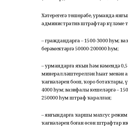
Хәтерегеҙгә төшөрәбеҙ, урманда янғын
административ штрафтар күләме тү
– граждандарға – 1500-3000 һум; в
берәмектәргә 50000-200000 һум;
– урмандарға яҡын һәм кәмендә 0,
минералләштерелгән һыҙат менән а
ҡағиҙәләрен боҙоп, ҡоро ботаҡтарҙы
4000 һум; вазифалы кешеләргә – 15
250000 һум штраф ҡаралған;
– янғындарға ҡаршы махсус режим 
ҡағиҙәләрен боҙған өсөн штрафтар 