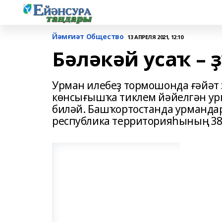
Йәмғиәт Общество
13 АПРЕЛЯ 2021, 12:10
Бәләкәй усаҡ – 
Урман илебеҙ тормошонда ғәйәт 
көнсығышҡа тиклем йәйелгән у
биләй. Башҡортостанда урмандар
республика территорияһының 38