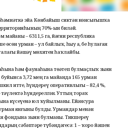
 әһәмиәткә эйә. Көнбайыш сиктән көнсығышҡа
территорияһының 70%-ын биләй.
майҙаны – 6311,5 га, йәғни республика
өсөн урман – ул байлыҡ, һыу ҙа, беҙ һулаған
еталағы йәшәү мөхитен һаҡлайбыҙ.
аһына һәм фаунаһына төҙәтеп булмаҫлыҡ зыян
буйынса 3,72 мең га майҙанда 165 урман
шкил итте, һүндереү оперативлығы – 82,4 %,
 тәүлектә һүндерелгән. Уттың тораҡ
ына күсеүенә юл ҡуйылманы. Ейәнсура
урман янғыны булды. Урмандар менән
ман фондына зыян булманы. Тикшереү
рҙың сәбәптәре түбәндәгесә: 1 – ҡоро йәшен