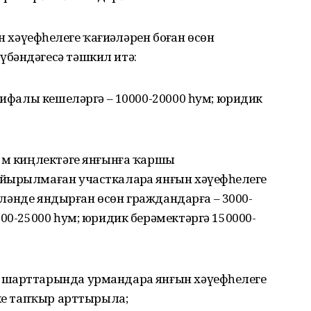
 хәүефһеҙлеге ҡағиҙәләрен боҙған өсөн
бәндәгесә тәшкил итә:
азифалы кешеләргә – 10000-20000 һум; юридик
5 м киңлектәге янғынға ҡаршы
йырылмаған участкаларҙа янғын хәүефһеҙлеге
, үләнде яндырған өсөн граждандарға – 3000-
000-25000 һум; юридик берәмектәргә 150000-
шарттарында урмандарҙа янғын хәүефһеҙлеге
ике тапҡыр арттырыла;