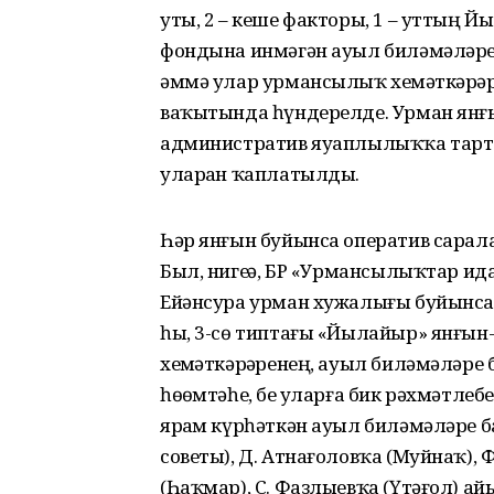
уты, 2 – кеше факторы, 1 – уттың 
фондына инмәгән ауыл биләмәләре 
әммә улар урмансылыҡ хеҙмәткәрҙә
ваҡытында һүндерелде. Урман янғ
административ яуаплылыҡҡа тарт
уларҙан ҡаплатылды.
Һәр янғын буйынса оператив сара
Был, нигеҙҙә, БР «Урмансылыҡтар 
Ейәнсура урман хужалығы буйынса 
һы, 3-сө типтағы «Йылайыр» янғы
хеҙмәткәрҙәренең, ауыл биләмәлә
һөҙөмтәһе, беҙ уларға бик рәхмәтлеб
ярҙам күрһәткән ауыл биләмәләре
советы), Д. Атнағоловҡа (Муйнаҡ), 
(Һаҡмар), С. Фазлыевҡа (Үтәғол) ай