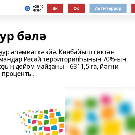
+26 °С
Вк
Ок
Антитеррор
Ясно
ҙур бәлә
ҙур әһәмиәткә эйә. Көнбайыш сиктән
рмандар Рәсәй территорияһының 70%-ын
ҙың дөйөм майҙаны – 6311,5 га, йәғни
 проценты.