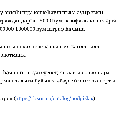
боҙоу арҡаһында кеше һаулығына ауыр зыян
граждандарға – 5000 һум; вазифалы кешеләргә
500000-1000000 һум штраф һалына.
ына зыян килтерелә икән, ул ҡаплатыла.
онотмағыҙ.
н һәм янғын күҙәтеүенең Йылайыр район-ара
рмансылығы буйынса әйҙәүсе белгес-эксперты.
трон (
https://rbsmi.ru/catalog/podpiska/
)