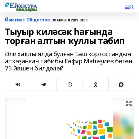
Йәмғиәт Общество
20 АПРЕЛЯ 2021, 03:50
Тыуыр киләсәк һағында
торған алтын ҡуллы табип
Әле хаҡлы ялда булған Башҡортостандың
атҡаҙанған табибы Ғәфүр Мәһәҙиев бөгөн
75 йәшен билдәләй