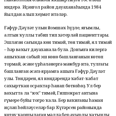
индерә. Ә Иҫәнғол район дауаханаһында 1984
йылдан алып хеҙмәт итәләр.
Ғәфүр Дәүләт улын йомшаҡ һүҙле, яғымлы,
алтын ҡуллы табип тип хәтерләй пациенттары.
Эшләгән сағында көн тимәй, төн тимәй, ял тимәй
– һәр ваҡыт дауаханала була. Донъяға килергә
ашыҡҡан сабый эш көнө башланғанын көтөп
тормай, әсәне үрһәләнергә мәжбүр итә, тулғағы
башланған әсәгә ярҙамға ашыға Ғәфүр Дәүләт
улы. Төндәрен, ял көндәрендә ҡабат-ҡабат
саҡыртҡан осраҡтар һанап бөткөһөҙ. Ул бер
ваҡытта ла “юҡ” тимәй, Гиппократ антына
ғүмере буйы тоғро ҡала. Бер ваҡиғаны һаман
иҫләп һөйләүселәр бар: Күгәрсен районында
көтөү ҡаршылаған мәлдә бер ауырлы ҡатынды