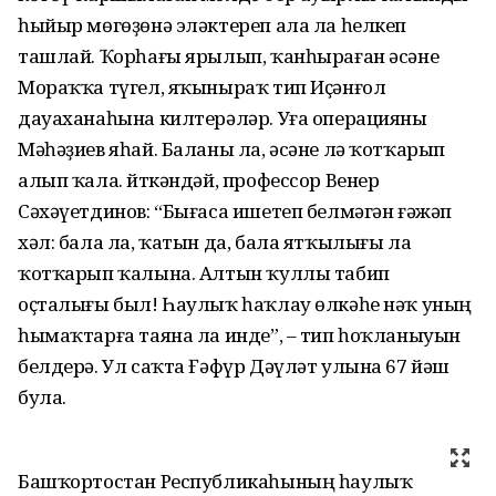
һыйыр мөгөҙөнә эләктереп ала ла һелкеп
ташлай. Ҡорһағы ярылып, ҡанһыраған әсәне
Мораҡҡа түгел, яҡыныраҡ тип Иҫәнғол
дауаханаһына килтерәләр. Уға операцияны
Мәһәҙиев яһай. Баланы ла, әсәне лә ҡотҡарып
алып ҡала. Әйткәндәй, профессор Венер
Сәхәүетдинов: “Бығаса ишетеп белмәгән ғәжәп
хәл: бала ла, ҡатын да, бала ятҡылығы ла
ҡотҡарып ҡалына. Алтын ҡуллы табип
оҫталығы был! Һаулыҡ һаҡлау өлкәһе нәҡ уның
һымаҡтарға таяна ла инде”, – тип һоҡланыуын
белдерә. Ул саҡта Ғәфүр Дәүләт улына 67 йәш
була.
Башҡортостан Республикаһының һаулыҡ