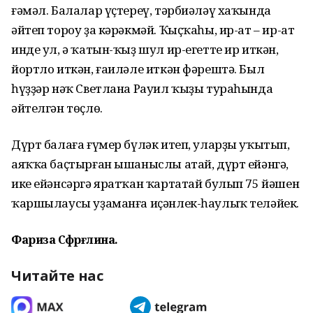
ғәмәл. Балалар үҫтереү, тәрбиәләү хаҡында
әйтеп тороу ҙа кәрәкмәй. Ҡыҫҡаһы, ир-ат – ир-ат
инде ул, ә ҡатын-ҡыҙ шул ир-егетте ир иткән,
йортло иткән, ғаиләле иткән фәрештә. Был
һүҙҙәр нәҡ Светлана Рауил ҡыҙы тураһында
әйтелгән төҫлө.
Дүрт балаға ғүмер бүләк итеп, уларҙы уҡытып,
аяҡҡа баҫтырған ышаныслы атай, дүрт ейәнгә,
ике ейәнсәргә яратҡан ҡартатай булып 75 йәшен
ҡаршылаусы уҙаманға иҫәнлек-һаулыҡ теләйек.
Фариза Сәфәрғәлина.
Читайте нас