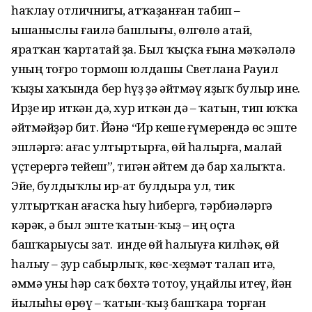
һаҡлау отличнигы, атҡаҙанған табип –
ышаныслы ғаилә башлығы, өлгөлө атай,
яратҡан ҡартатай ҙа. Был ҡыҫҡа ғына мәҡәләлә
уның тоғро тормош юлдашы Светлана Рауил
ҡыҙы хаҡында бер һүҙ ҙә әйтмәү яҙыҡ булыр ине.
Ирҙе ир иткән дә, хур иткән дә – ҡатын, тип юҡҡа
әйтмәйҙәр бит. Йәнә “Ир кеше ғүмерендә өс эште
эшләргә: ағас ултыртырға, өй һалырға, малай
үҫтерергә тейеш”, тигән әйтем дә бар халыҡта.
Эйе, булдыҡлы ир-ат булдыра ул, тик
ултыртҡан ағасҡа һыу һибергә, тәрбиәләргә
кәрәк, ә был эште ҡатын-ҡыҙ – иң оҫта
башҡарыусы зат. Ә инде өй һалыуға килһәк, өй
һалыу – ҙур сабырлыҡ, көс-хеҙмәт талап итә,
әммә уны һәр саҡ бөхтә тотоу, уңайлы итеү, йән
йылыһы өрөү – ҡатын-ҡыҙ башҡара торған