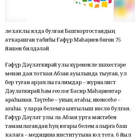
Әле хаҡлы ялда булған Башҡортостандың
атҡаҙанған табибы Ғәфүр Мәһәҙиев бөгөн 75
йәшен билдәләй
Ғәфүр Дәүләткирәй улы күренекле шәхестәре
менән дан тотҡан Абзан ауылында тыуған, ул
бер туған арҙаҡлы ғалимдар – журналист
Дәүләткирәй һәм геолог Басир Мәһәҙиевтар
араһынан. Тәүгеһе – уның атаһы, икенсеһе –
ағаһы. Ә уларҙа белемгә ынтылыш көслө булған.
Ғәфүр Дәүләт улы ла Абзан урта мәктәбен
тамамлағандан һуң юғары белем алырға баш
ҡалаға – медицина институтына юл тота. 6 йыл