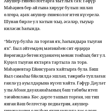
Акушер-гинекологтарға ҡытлыҡ саҡ: Ғәфүр
Мәһәҙиев бер ай ғына хирург булып эшләп
өлгөрә, аҙаҡ акушер-гинеколог итеп күсерелә.
Шунан бирле ул ҡатын-ҡыҙ, әсәләр, тыуыр
киләсәк һағында.
“Матур булһа ла торған яҡ, һағындыра тыуған
яҡ”. Был әйтемдең мәғәнәһен сит ерҙәрҙә
йөрөгәндә бөтөн күҙәнәгең менән тояһың бит ул.
Күңел тыуған яҡтарға тартыла ла тора.
Мәһәҙиевтар Ейәнсураға ҡайтырға була. Биш
йыл самаһы Әбйәлилдә эшләп, тәжрибә туплаған
ғаилә үҙ ауылдарына күсеп ҡайта. Ғәфүр Дәүләт
улы Абзан дауаханаһының баш табибы итеп
тәғәйенләнә. Көс-дәрте ташып торған, эш тип
янған йәш белгестәр педиатрия, акушер-
гинекология өлкәһен яҡшыртыуға тос өлөш