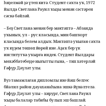
һиҙелмәй ҙә үтеп китә. Студент саҡта уҡ, 1972
йылда Светлана Рауил ҡыҙы менән сәстәрен
сәскә бәйләй.
– Беҙ Светлана менән бер мәктәптә – Абзанда
уҡыныҡ, ул – рус класында, мин башҡорт
класында белем алдыҡ. Мәктәптә уҡыған саҡта
уҡ күҙем төшөп йөрөй ине. Аҙаҡ бер үк
институтҡа уҡырға индек. Студент йылдары
мөхәббәтебеҙҙе нығытты ғына, – тип хәтерләй
Ғәфүр Дәүләт улы.
Вуз тамамлаған дипломлы ике йәш белгес
Әбйәлил район дауаханаһына эшкә йүнәлтелә.
Ғәфүр Дәүләт улы – хирург, Светлана Рауил
ҡыҙы балалар табибы булып эш башлай.