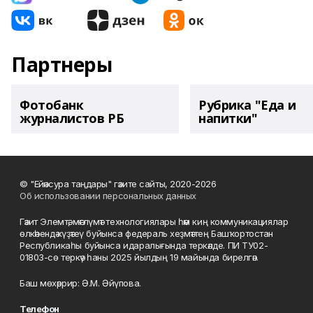
Партнеры
Фотобанк
Рубрика "Еда и
журналистов РБ
напитки"
© "Ейәнсура таңдары" гәзите сайты, 2020-2026
Об использовании персональных данных
Гәзит Элемтә, мәғлүмәт технологиялары һәм киң коммуникациялар
өлкәһендә күҙәтеү буйынса федераль хеҙмәттең Башҡортостан
Республикаһы буйынса идаралығында теркәлде. ПИ ТУ02-
01803-сө теркәү һаны 2025 йылдың 19 майында бирелгән.
Баш мөхәррир: Ә.М. Әйүпова.
Телефон