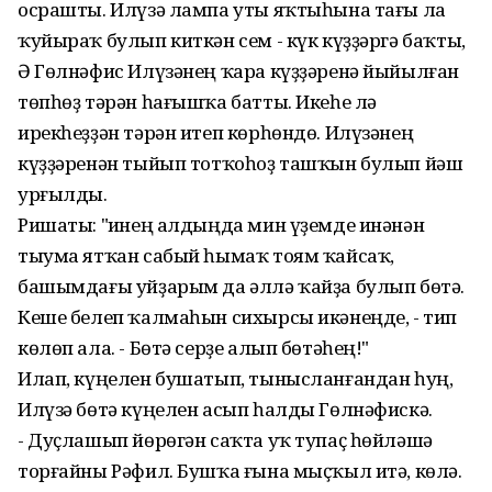
осрашты. Илүзә лампа уты яҡтыһына тағы ла
ҡуйыраҡ булып киткән сем - күк күҙҙәргә баҡты,
Ә Гөлнәфис Илүзәнең ҡара күҙҙәренә йыйылған
төпһөҙ тәрән һағышҡа батты. Икеһе лә
ирекһеҙҙән тәрән итеп көрһөндө. Илүзәнең
күҙҙәренән тыйып тотҡоһоҙ ташҡын булып йәш
урғылды.
Ришаты: "Һинең алдыңда мин үҙемде инәнән
тыума ятҡан сабый һымаҡ тоям ҡайсаҡ,
башымдағы уйҙарым да әллә ҡайҙа булып бөтә.
Кеше белеп ҡалмаһын сихырсы икәнеңде, - тип
көлөп ала. - Бөтә серҙе алып бөтәһең!"
Илап, күңелен бушатып, тынысланғандан һуң,
Илүзә бөтә күңелен асып һалды Гөлнәфискә.
- Дуҫлашып йөрөгән саҡта уҡ тупаҫ һөйләшә
торғайны Рәфил. Бушҡа ғына мыҫҡыл итә, көлә.