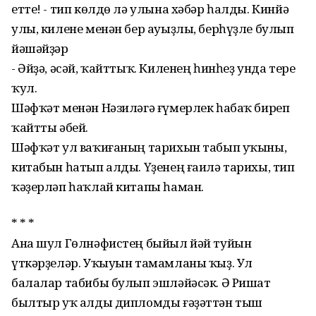
етте! - тип көлдө лә улына хәбәр һалды. Кинйә
улы, килене менән бер ауыҙлы, берһүҙле булып
йәшәйҙәр
- Әйҙә, әсәй, ҡайттыҡ. Киленең һинһеҙ унда тере
ҡул.
Шәфҡәт менән Нәзиләгә ғүмерлек һабаҡ биреп
ҡайтты әбей.
Шәфҡәт ул ваҡиғаның тарихын табып уҡыны,
китабын һатып алды. Үҙенең ғаилә тарихы, тип
ҡәҙерләп һаҡлай китапы һаман.
* * *
Ана шул Гөлнәфистең быйыл йәй туйын
үткәрҙеләр. Уҡыуын тамамланы ҡыҙ. Ул
балалар табибы булып эшләйәсәк. Ә Ришат
былтыр уҡ алды дипломды ғәҙәттән тыш