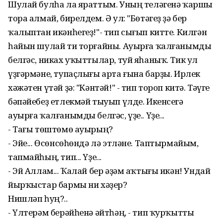
Шулай булһа ла яраттым. Уның теләгенә ҡаршы
тора алмай, бирелдем. Ә ул: "Бөтәгеҙ ҙә бер
ҡалыптан икәнһегеҙ!"- тип сығып китте. Килгән
һайын шулай ти торғайны. Ауырға ҡалғанымды
белгәс, никах уҡыттылар, туй яһаныҡ. Тик ул
үҙгәрмәне, тупаҫлығы арта ғына барҙы. Ирлек
хәжәтен үтәй ҙә: "Кәнтәй!" - тип тороп китә. Тәүге
бәпәйебеҙ етлекмәй тыуып үлде. Икенсегә
ауырға ҡалғанымды белгәс, үҙе.. Үҙе...
- Тағы төштөмө ауырың?
- Эйе... Өсөнсөһөндә лә этләне. Таптырмайым,
тапмайһың, тип... Үҙе...
- Эй Аллам... Ҡалай бер әҙәм аҡтығы икән! Ундай
йырҡыстар бармы ни хәҙер?
Нишләп һуң?..
- Үлтерәм берәйһенә әйтһәң, - тип ҡурҡытты