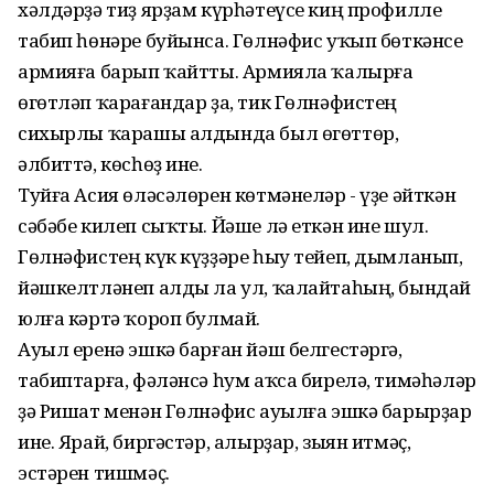
хәлдәрҙә тиҙ ярҙам күрһәтеүсе киң профилле
табип һөнәре буйынса. Гөлнәфис уҡып бөткәнсе
армияға барып ҡайтты. Армияла ҡалырға
өгөтләп ҡарағандар ҙа, тик Гөлнәфистең
сихырлы ҡарашы алдында был өгөттөр,
әлбиттә, көсһөҙ ине.
Туйға Асия өләсәлөрен көтмәнеләр - үҙе әйткән
сәбәбе килеп сыҡты. Йәше лә еткән ине шул.
Гөлнәфистең күк күҙҙәре һыу тейеп, дымланып,
йәшкелтләнеп алды ла ул, ҡалайтаһың, бындай
юлға кәртә ҡороп булмай.
Ауыл еренә эшкә барған йәш белгестәргә,
табиптарға, фәләнсә һум аҡса бирелә, тимәһәләр
ҙә Ришат менән Гөлнәфис ауылға эшкә барырҙар
ине. Ярай, биргәстәр, алырҙар, зыян итмәҫ,
эстәрен тишмәҫ.