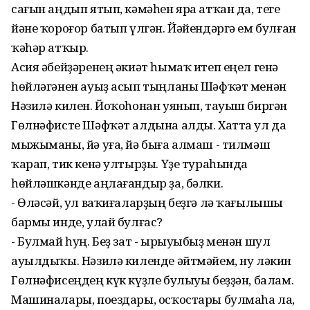
сағын аңдып ятып, кәмәһен яра атҡан да, теге
йәне ҡороғор батып үлгән. Йәйендәргә ем булған
ҡәһәр атҡыр.
Асия әбейҙәренең әкиәт һымаҡ итеп еңел генә
һөйләгәнен ауыҙ асып тыңланы Шәфҡәт менән
Нәзилә килен. Йоҡоһонан уянып, тауыш биргән
Гөлнәфисте Шәфҡәт алдына алды. Хатта ул да
мыжыманы, йә уға, йә быға алмаш - тилмәш
ҡарап, тик кенә ултырҙы. Үҙе тураһында
һөйләшкәнде аңлағандыр ҙа, бәлки.
- Өләсәй, ул ваҡиғаларҙың беҙгә лә ҡағылышы
бармы инде, улай булғас?
- Булмай һуң. Беҙ зат - ырыуыбыҙ менән шул
ауылдыҡы. Нәзилә киленде әйтмәйем, ну ләкин
Гөлнәфисеңдең күк күҙле булыуы беҙҙән, балам.
Машиналары, поездары, осҡостары булмаһа ла,