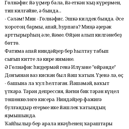
Гөлнәфис йә үҫмер бала, йә еткән ҡыҙ күрермен,
тип килгәйне, ә бында...
- Сәләм! Мин - Гөлнәфис. Эшкә килдек бында. Әсе
ҡоротоң бармы, апай, һурпаға? Миңә әҙерәк
арттырырһың әле, йәме. Өйҙән алып килгәнебеҙ
бөттө.
Фатима апай ниндәйҙер бер һылтау табып
сығып китте лә кире инмәне.
Ә Гөлнәфис һиҙҙермәй генә Илүзәне "өйрәнде"
Донъянан ваз кискән был йәш ҡатын. Үҙенә лә, өҫ
- башына ла ҡул һелтәгән. Йәшәмәй, ваҡыт
үткәрә. Тәрән депрессия, йәғни бик тәрән күңел
төшөнкөлөгө кисерә. Ниндәйҙер фажиғә
булғандыр егерме ике йәшлек ҡатындың
яҙмышында.
Ҡайһылыр бер арала икәүһенең ҡараштары